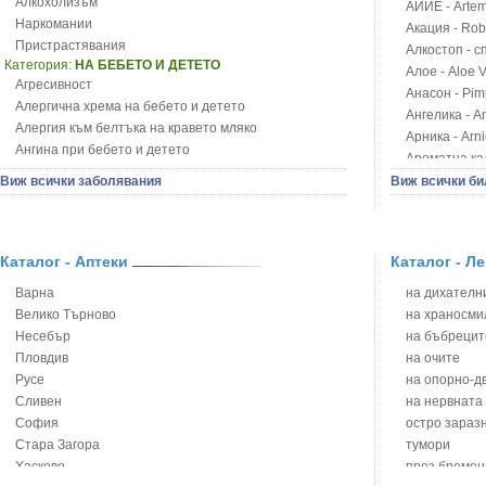
Алкохолизъм
АЙИЕ - Artemi
Наркомании
Акация - Rob
Пристрастявания
Алкостоп - с
Категория:
НА БЕБЕТО И ДЕТЕТО
Алое - Aloe 
Агресивност
Анасон - Pim
Алергична хрема на бебето и детето
Ангелика - An
Алергия към белтъка на кравето мляко
Арника - Arn
Ангина при бебето и детето
Ароматна кал
Анемия при бебето и детето
Арония - So
Виж всички заболявания
Виж всички би
Апетит - пълни деца
Бабини зъби -
Аромотерапия и децата
Билки за ба
Безапетитие при бебето и детето
Блатен аир -
Бронхиална астма при бебето и детето
Каталог - Аптеки
Каталог - Л
Блатен тъжни
Бронхит и пневмония при деца
Блян
Варна
на дихателни
Варицела
Бобови шушул
Велико Търново
на храносми
Висока температура на бебето и детето
Божур - Paeo
Несебър
на бъбрецит
Възпаление на ушите на бебето и детето
Борови връхче
Пловдив
на очите
Глисти
Босилек - Oc
Русе
на опорно-д
Грижа за пъпа на новороденото
Брей - Tamu
Сливен
на нервната
Грип при бебето и детето
Брош - Rubia 
София
остро зараз
Гърч
Бръшлян - He
Стара Загора
тумори
Да отгледам и възпитам детето си
Бряст - Ulmu
Хасково
през бремен
Детска церебрална парализа
Бушменски от