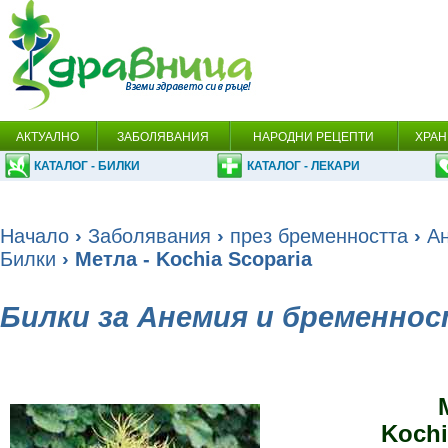
АКТУАЛНО
ЗАБОЛЯВАНИЯ
НАРОДНИ РЕЦЕПТИ
ХРАН
КАТАЛОГ - БИЛКИ
КАТАЛОГ - ЛЕКАРИ
Начало
›
Заболявания
›
през бременността
›
А
Билки
› Метла - Kochia Scoparia
Билки за Анемия и бременно
Kochi