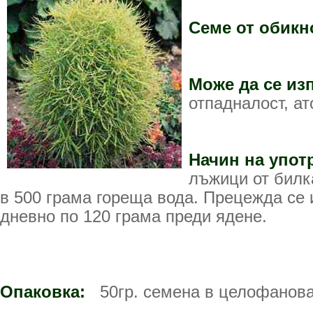
Семе от обикн
Може да се из
отпадналост, ат
Начин на упот
лъжици от билк
в 500 грама гореща вода. Прецежда се и
дневно по 120 грама преди ядене.
Опаковка:
50гр. семена в целофанова