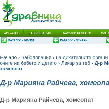
АКТУАЛНО
ЗАБОЛЯВАНИЯ
НАРОДНИ РЕЦЕПТИ
ХРАН
КАТАЛОГ - БИЛКИ
КАТАЛОГ - ЛЕКАРИ
Начало
›
Заболявания
›
на дихателните органи
очите на бебето и детето
›
Лекар за теб
› Д-р М
хомеопат
Д-р Марияна Райчева, хомеоп
Д-р Марияна Райчева, хомеопат