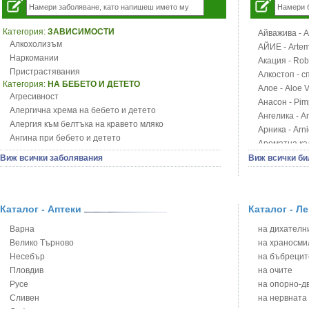
Категория:
ЗАВИСИМОСТИ
Айважива - Al
Алкохолизъм
АЙИЕ - Artemi
Наркомании
Акация - Rob
Пристрастявания
Алкостоп - с
Категория:
НА БЕБЕТО И ДЕТЕТО
Алое - Aloe 
Агресивност
Анасон - Pim
Алергична хрема на бебето и детето
Ангелика - An
Алергия към белтъка на кравето мляко
Арника - Arn
Ангина при бебето и детето
Ароматна кал
Анемия при бебето и детето
Арония - So
Виж всички заболявания
Виж всички би
Апетит - пълни деца
Бабини зъби -
Аромотерапия и децата
Билки за ба
Безапетитие при бебето и детето
Блатен аир -
Бронхиална астма при бебето и детето
Каталог - Аптеки
Каталог - Л
Блатен тъжни
Бронхит и пневмония при деца
Блян
Варна
на дихателни
Варицела
Бобови шушул
Велико Търново
на храносми
Висока температура на бебето и детето
Божур - Paeo
Несебър
на бъбрецит
Възпаление на ушите на бебето и детето
Борови връхче
Пловдив
на очите
Глисти
Босилек - Oc
Русе
на опорно-д
Грижа за пъпа на новороденото
Брей - Tamu
Сливен
на нервната
Грип при бебето и детето