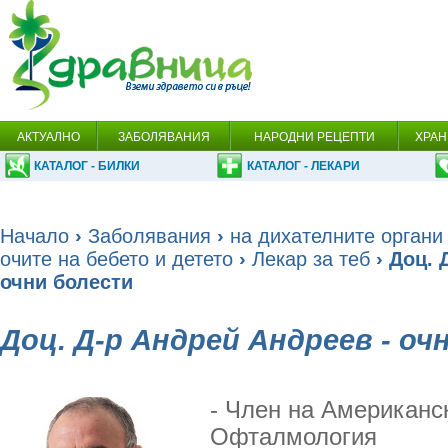
АКТУАЛНО
ЗАБОЛЯВАНИЯ
НАРОДНИ РЕЦЕПТИ
ХРАН
КАТАЛОГ - БИЛКИ
КАТАЛОГ - ЛЕКАРИ
Начало
›
Заболявания
›
на дихателните органи
очите на бебето и детето
›
Лекар за теб
› Доц. 
очни болести
Доц. Д-р Андрей Андреев - оч
- Член на Американс
Офталмология