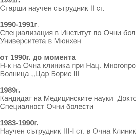
1991г.
Старши научен сътрудник II ст.
1990-1991г
.
Специализация в Институт по Очни бол
Университета в Мюнхен
oт 1990г. до момента
Н-к на Очна клиника при Нац. Многопр
Болница ,,Цар Борис III
1989г.
Кандидат на Медицинските науки- Докт
Специалност Очни болести
1983-1990г.
Научен сътрудник III-I ст. в Очна Клини