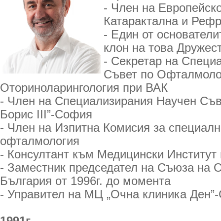
- Член на Европейск
Катарактална и Рефр
- Един от основатели
клон на това Дружес
- Секретар на Специ
Съвет по Офталмоло
Оториноларингология при ВАК
- Член на Специализирания Научен Съ
Борис III”-София
- Член на Изпитна Комисия за специалн
офталмология
- Консултант към Медицински Институт
- Заместник председател на Съюза на 
България oт 1996г. до момента
- Управител на МЦ „Очна клиника Ден”