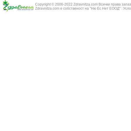
Бронхиектазии - разширение на бронхите
Copyright © 2006-2022 Zdravnitza.com Всички права запа
Змийско мляк
Бронхиолит
Zdravnitza.com е собственост на "Ню Ес Нет ЕООД" :
Усло
Зърнастец -
Бронхит
Иглика - Fl. 
Бронхопневмония
Изсипливче -
Възпаление на тъпанчето
Исиот - Zingib
Възпалено гърло
Исландски ли
Задавяне с чуждо тяло
Исоп - Hyssop
Кашлица
Калина - Vib
Кръвоизлив от носа
Калоферче -
Ларингит
Каменоломка 
Мениеров синдром
Камшик - Agr
Моноцитна ангина
Карамфил - E
Плеврит
Кафяво морск
Саркоидоза
Кисел трън - 
Сенна хрема
Клинавче /орл
Синуит
Коило - Stipa
Сърбеж в ушите
Комунига - Me
Трахеит
Коноп - Canna
Туберкулоза
Конски кесте
Фарингит
Копитник - A
Хрема
Коприва - Urt
Категория:
НА ЖЛЕЗИТЕ С ВЪТРЕШНА СЕКРЕЦИЯ
Адипозо-генитална дистрофия
Копър - Anet