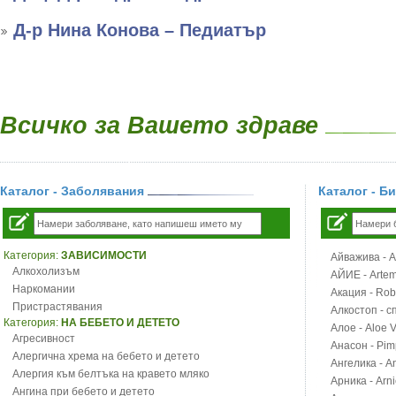
Д-р Нина Конова – Педиатър
Всичко за Вашето здраве
Каталог - Заболявания
Каталог - Б
Категория:
ЗАВИСИМОСТИ
Айважива - Al
Алкохолизъм
АЙИЕ - Artemi
Наркомании
Акация - Rob
Пристрастявания
Алкостоп - с
Категория:
НА БЕБЕТО И ДЕТЕТО
Алое - Aloe 
Агресивност
Анасон - Pim
Алергична хрема на бебето и детето
Ангелика - An
Алергия към белтъка на кравето мляко
Арника - Arn
Ангина при бебето и детето