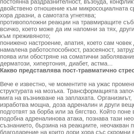
постоянна раздразнителност, възбуда, конфликт
двойствено отношение към микросоциалната ср
хора дразни, а самотата угнетява;
противоположни реакции на травмиращите съби
всичко, което може да им напомни за тях, друг
към преживяното;
понижено настроение, апатия, което сам човек 
намалена работоспособност, разсеяност, затру
поява или обостряне на соматични заболявания
дерматози, хипертония, диабет, астма...
Какво представлява пост-травматично стре
Вече е известно, че моментите на ужас промен
структурата на мозъка. Трансформацията запо
мига на възникване на заплахата. Организмът, 
изработва мощна, доза адреналин и други веще
подготвят за борба или за бягство. Който пон
подобна адреналинова атака, познава тази нео
съзнанието, бързина на реакциите, неочакван 
благодарение на които дори хора със скромни