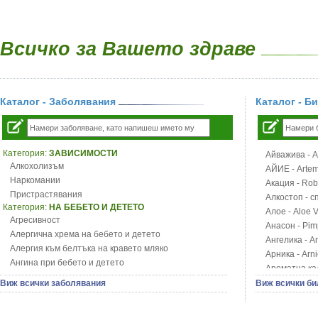
Всичко за Вашето здраве
Каталог - Заболявания
Каталог - Б
Категория:
ЗАВИСИМОСТИ
Айважива - Al
Алкохолизъм
АЙИЕ - Artemi
Наркомании
Акация - Rob
Пристрастявания
Алкостоп - с
Категория:
НА БЕБЕТО И ДЕТЕТО
Алое - Aloe 
Агресивност
Анасон - Pim
Алергична хрема на бебето и детето
Ангелика - An
Алергия към белтъка на кравето мляко
Арника - Arn
Ангина при бебето и детето
Ароматна кал
Анемия при бебето и детето
Арония - So
Виж всички заболявания
Виж всички би
Апетит - пълни деца
Бабини зъби -
Аромотерапия и децата
Билки за ба