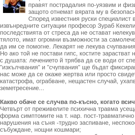
правят пострадалия по-уязвим и физ
защото отнемат вярата му в безопасн
Според известния руски специалист 
извънредните ситуации професор Зураб Кекели
последствията от стреса да не остават нелекув
тялото, имат огромни възможности за самолече
да им се помогне. Лекарят не лекува счупвания
Но ако той не постави гипс, костите зарастват
с душата: лечението й трябва да се води от сп
"изкълчвания" и "счупвания" ще бъдат фиксира
нас може да се окаже жертва или просто свиде
катастрофа, ограбване, нещастен случай, ухапв
земетресение...
Какво обаче се случва по-късно, когато вси
Четвърт от преживелите психична травма усеща
форма симптомите на т. нар. пост-травматично
нарушения на съня -трудно заспиване, неспоко
събуждане, нощни кошмари;