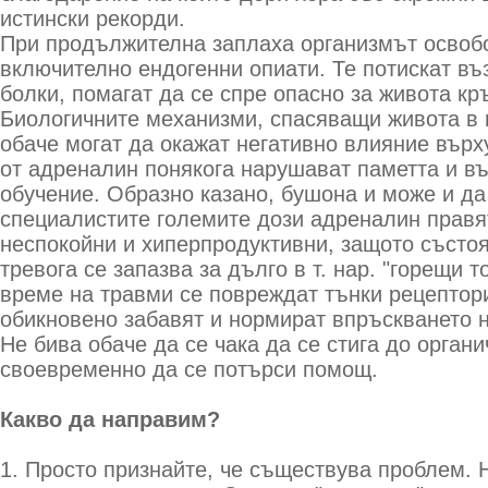
истински рекорди.
При продължителна заплаха организмът освоб
включително ендогенни опиати. Те потискат въ
болки, помагат да се спре опасно за живота кръ
Биологичните механизми, спасяващи живота в 
обаче могат да окажат негативно влияние вър
от адреналин понякога нарушават паметта и в
обучение. Образно казано, бушона и може и да
специалистите големите дози адреналин правя
неспокойни и хиперпродуктивни, защото състо
тревога се запазва за дълго в т. нар. "горещи т
време на травми се повреждат тънки рецептори
обикновено забавят и нормират впръскването н
Не бива обаче да се чака да се стига до орган
своевременно да се потърси помощ.
Какво да направим?
1. Просто признайте, че съществува проблем. Н