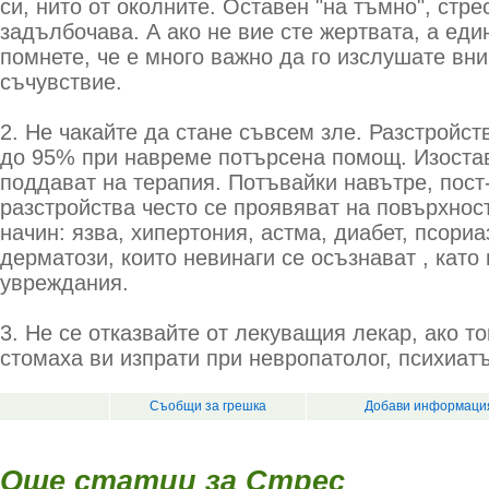
си, нито от околните. Оставен "на тъмно", стр
задълбочава. А ако не вие сте жертвата, а един
помнете, че е много важно да го изслушате вн
съчувствие.
2. Не чакайте да стане съвсем зле. Разстройст
до 95% при навреме потърсена помощ. Изостав
поддават на терапия. Потъвайки навътре, пост
разстройства често се проявяват на повърхнос
начин: язва, хипертония, астма, диабет, псориа
дерматози, които невинаги се осъзнават , като
увреждания.
3. Не се отказвайте от лекуващия лекар, ако то
стомаха ви изпрати при невропатолог, психиатъ
Съобщи за грешка
Добави информация
Още статии за Стрес