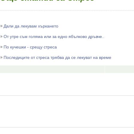
Дали да лекувам хъркането
От утре съм голяма или за едно ябълково дръвче..
По кучешки - срещу стреса
Последиците от стреса трябва да се лекуват на време