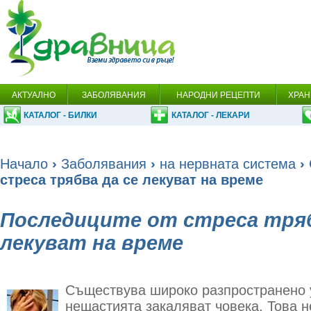
АКТУАЛНО
ЗАБОЛЯВАНИЯ
НАРОДНИ РЕЦЕПТИ
ХРАН
КАТАЛОГ - БИЛКИ
КАТАЛОГ - ЛЕКАРИ
Начало
›
Заболявания
›
на нервната система
›
стреса трябва да се лекуват на време
Последиците от стреса тряб
лекуват на време
Съществува широко разпространено 
нещастията закаляват човека. Това н