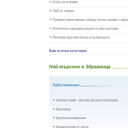
Илач за ечемик
Имунизационен календар
Кашлица при бебето и детето
Чай от невен
Коклюш при бебето и детето
Превантивни мерки срещу сенна хрема с ака
Колики
Менингит
Изпитана народна рецепта при шипове
Млечни зъби
Репички против пясък в бъбреците
Млечница
Морбили
Нощно напикаване - енуреза
Виж всички категории
Отит
Отравяне
Най-търсено в Здравница
Плач
Подсичане
Проблеми в пикочните пътища и бъбреците
Заболявания
Проблеми с очите на бебето и детето
Разстройство - диария при бебето и детето
Рахит
Хипертония - високо кръвно налягане
Рубеола
Температура - висока
Кашлица
Травми на бебето и детето
Бронхопневмония
Хрема при бебето и детето
Категория:
НА БЪБРЕЦИТЕ И ОТДЕЛИТЕЛНАТ
Кръвоизлив от носа