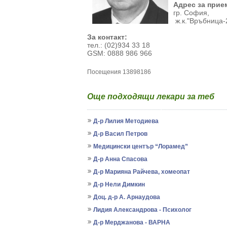
Адрес за прие
гр. София,
ж.к."Връбница-2"
За контакт:
тел.: (02)934 33 18
GSM: 0888 986 966
Посещения 13898186
Още подходящи лекари за теб
Д-р Лилия Методиева
Д-р Васил Петров
Медицински център “Лорамед”
Д-р Анна Спасова
Д-р Марияна Райчева, хомеопат
Д-р Нели Димкин
Доц. д-р А. Арнаудова
Лидия Александрова - Психолог
Д-р Мерджанова - ВАРНА