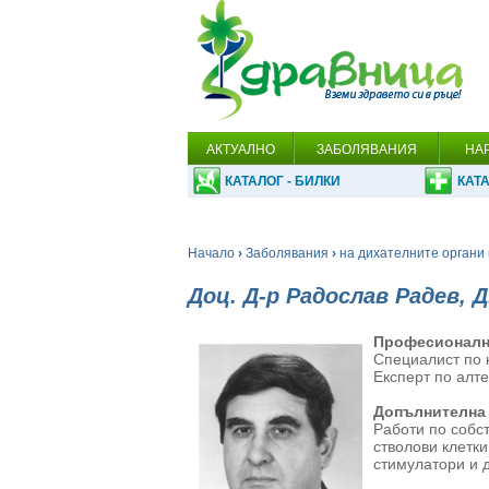
АКТУАЛНО
ЗАБОЛЯВАНИЯ
НА
КАТАЛОГ - БИЛКИ
КАТА
Начало
›
Заболявания
›
на дихателните органи 
Доц. Д-р Радослав Радев, Д
Професионалн
Специалист по 
Експерт по алт
Допълнителна
Работи по собс
стволови клетк
стимулатори и д