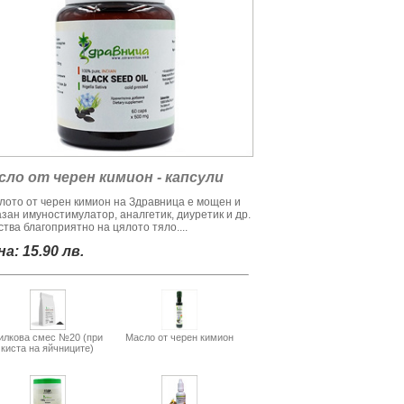
сло от черен кимион - капсули
лото от черен кимион на Здравница е мощен и
азан имуностимулатор, аналгетик, диуретик и др.
тва благоприятно на цялото тяло....
а: 15.90 лв.
илкова смес №20 (при
Масло от черен кимион
киста на яйчниците)