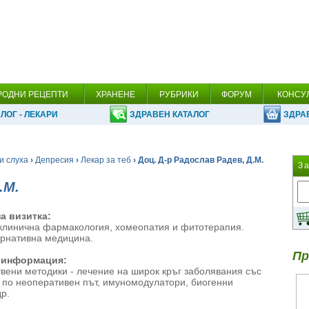
РОДНИ РЕЦЕПТИ
ХРАНЕНЕ
РУБРИКИ
ФОРУМ
КОНСУ
ЛОГ - ЛЕКАРИ
ЗДРАВЕН КАТАЛОГ
ЗДРА
и слуха
›
Депресия
›
Лекар за теб
› Доц. Д-р Радослав Радев, Д.М.
З
.М.
а визитка:
клинична фармакология, хомеопатия и фитотерапия.
ернативна медицина.
Пр
 информация:
твени методики - лечение на широк кръг заболявания със
и по неоперативен път, имуномодулатори, биогенни
р.