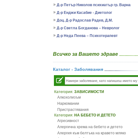
Д-р Петър Николов психиатър гр. Варна
Д-р Енджи Касабие - Диетолог
Доц. Д-р Радослав Радев, Д.М.
Д-р Светла Богданова – Невролог
Д-р Неда Пеева – Психотерапевт
Всичко за Вашето здраве
Каталог - Заболявания
Категория:
ЗАВИСИМОСТИ
Алкохолизъм
Наркомании
Пристрастявания
Категория:
НА БЕБЕТО И ДЕТЕТО
Агресивност
Алергична хрема на бебето и детето
Алергия към белтъка на кравето мляко