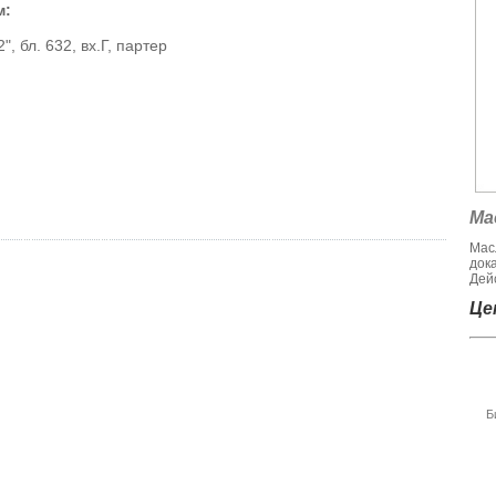
м:
, бл. 632, вх.Г, партер
Ма
Мас
док
Дейс
Цен
Б