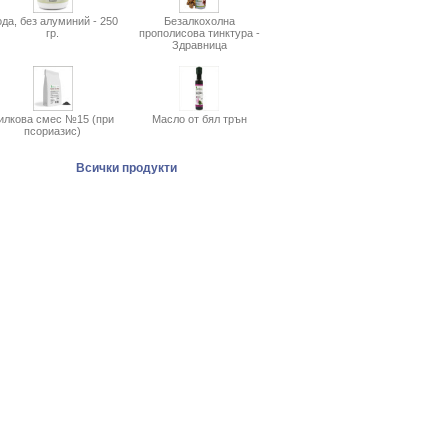
да, без алуминий - 250
Безалкохолна
гр.
прополисова тинктура -
Здравница
илкова смес №15 (при
Масло от бял трън
псориазис)
Всички продукти