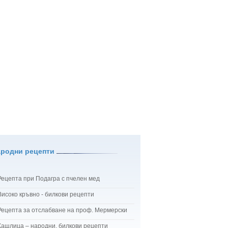
ародни рецепти
Рецепта при Подагра с пчелен мед
Високо кръвно - билкови рецепти
Рецепта за отслабване на проф. Мермерски
Кашлица – народни, билкови рецепти