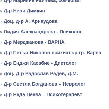
Д-р Марияна Райчева, хомеопат
Д-р Нели Димкин
Доц. д-р А. Арнаудова
Лидия Александрова - Психолог
Д-р Мерджанова - ВАРНА
Д-р Петър Николов психиатър гр. Варна
Д-р Енджи Касабие - Диетолог
Доц. Д-р Радослав Радев, Д.М.
Д-р Светла Богданова – Невролог
Д-р Неда Пеева – Психотерапевт