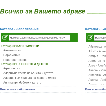
Всичко за Вашето здраве
Каталог - Заболявания
Каталог - Б
Категория:
ЗАВИСИМОСТИ
Айважива - Al
Алкохолизъм
АЙИЕ - Artemi
Наркомании
Акация - Rob
Пристрастявания
Алкостоп - с
Категория:
НА БЕБЕТО И ДЕТЕТО
Алое - Aloe 
Агресивност
Анасон - Pim
Алергична хрема на бебето и детето
Ангелика - An
Алергия към белтъка на кравето мляко
Арника - Arn
Ангина при бебето и детето
Ароматна кал
Анемия при бебето и детето
Арония - So
Виж всички заболявания
Виж всички би
Апетит - пълни деца
Бабини зъби -
Аромотерапия и децата
Билки за ба
Безапетитие при бебето и детето
Блатен аир -