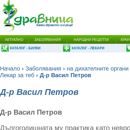
АКТУАЛНО
ЗАБОЛЯВАНИЯ
НАРОДНИ РЕЦЕПТИ
ХРАН
КАТАЛОГ - БИЛКИ
КАТАЛОГ - ЛЕКАРИ
Начало
›
Заболявания
›
на дихателните органи
Лекар за теб
› Д-р Васил Петров
Д-р Васил Петров
Д-р Васил Петров
Дългогодишната му практика като невро