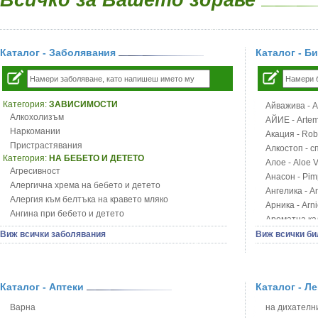
Каталог - Заболявания
Каталог - Б
Категория:
ЗАВИСИМОСТИ
Айважива - Al
Алкохолизъм
АЙИЕ - Artemi
Наркомании
Акация - Rob
Пристрастявания
Алкостоп - с
Категория:
НА БЕБЕТО И ДЕТЕТО
Алое - Aloe 
Агресивност
Анасон - Pim
Алергична хрема на бебето и детето
Ангелика - An
Алергия към белтъка на кравето мляко
Арника - Arn
Ангина при бебето и детето
Ароматна кал
Анемия при бебето и детето
Арония - So
Виж всички заболявания
Виж всички би
Апетит - пълни деца
Бабини зъби -
Аромотерапия и децата
Билки за ба
Безапетитие при бебето и детето
Блатен аир -
Бронхиална астма при бебето и детето
Каталог - Аптеки
Каталог - Л
Блатен тъжни
Бронхит и пневмония при деца
Блян
Варна
на дихателни
Варицела