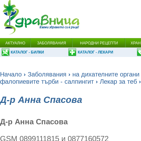
АКТУАЛНО
ЗАБОЛЯВАНИЯ
НАРОДНИ РЕЦЕПТИ
ХРАН
КАТАЛОГ - БИЛКИ
КАТАЛОГ - ЛЕКАРИ
Начало
›
Заболявания
›
на дихателните органи
фалопиевите търби - салпингит
›
Лекар за теб
›
Д-р Анна Спасова
Д-р Анна Спасова
GSM 0899111815 и 0877160572