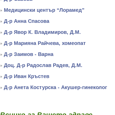
Медицински център “Лорамед”
Д-р Анна Спасова
Д-р Явор К. Владимиров, Д.М.
Д-р Марияна Райчева, хомеопат
Д-р Заимов - Варна
Доц. Д-р Радослав Радев, Д.М.
Д-р Иван Кръстев
Д-р Анета Костурска - Акушер-гинеколог
Всичко за Вашето здраве