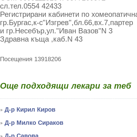
сл.тел.0554 42433
Регистрирани кабинети по хомеопатична
гр.Бургас,к-с"Изгрев",бл.66,вх.7,партер
и гр.Несебър,ул."Иван Вазов"N 3
Здравна къща ,каб.N 43
Посещения 13918206
Още подходящи лекари за теб
Д-р Кирил Киров
Д-р Милко Сираков
Д-р Савова