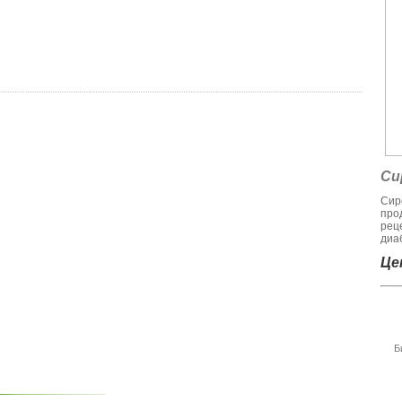
Си
Сир
про
рец
диаб
Цен
Б