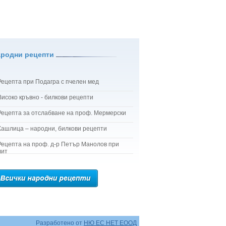
ародни рецепти
Рецепта при Подагра с пчелен мед
Високо кръвно - билкови рецепти
Рецепта за отслабване на проф. Мермерски
Кашлица – народни, билкови рецепти
Рецепта на проф. д-р Петър Манолов при
лит
Разработено от
НЮ ЕС НЕТ ЕООД