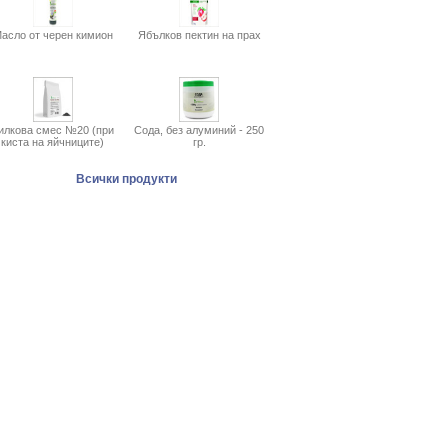
асло от черен кимион
Ябълков пектин на прах
илкова смес №20 (при
Сода, без алуминий - 250
киста на яйчниците)
гр.
Всички продукти