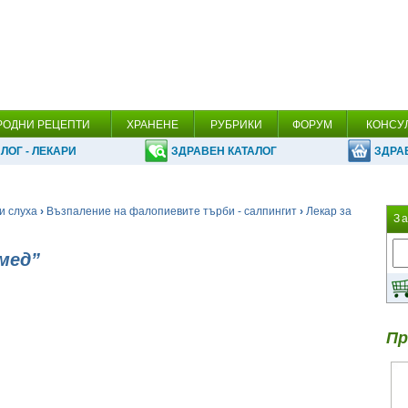
РОДНИ РЕЦЕПТИ
ХРАНЕНЕ
РУБРИКИ
ФОРУМ
КОНСУ
ЛОГ - ЛЕКАРИ
ЗДРАВЕН КАТАЛОГ
ЗДРА
и слуха
›
Възпаление на фалопиевите търби - салпингит
›
Лекар за
З
мед”
Пр