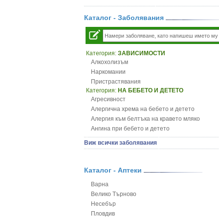
Каталог - Заболявания
Категория:
ЗАВИСИМОСТИ
Алкохолизъм
Наркомании
Пристрастявания
Категория:
НА БЕБЕТО И ДЕТЕТО
Агресивност
Алергична хрема на бебето и детето
Алергия към белтъка на кравето мляко
Ангина при бебето и детето
Анемия при бебето и детето
Виж всички заболявания
Апетит - пълни деца
Аромотерапия и децата
Безапетитие при бебето и детето
Каталог - Аптеки
Бронхиална астма при бебето и детето
Варна
Бронхит и пневмония при деца
Велико Търново
Варицела
Несебър
Висока температура на бебето и детето
Пловдив
Възпаление на ушите на бебето и детето