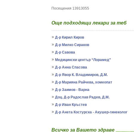
Посещения 13913055
Още подходящи лекари за теб
Д-р Кирил Киров
Д-р Милко Сираков
Д-р Савова
Медицински център “Лорамед”
Д-р Анна Спасова
Д-р Явор К. Владимиров, Д.М.
Д-р Марияна Райчева, хомеопат
Д-р Заимов - Варна
Доц. Д-р Радослав Радев, Д.М.
Д-р Иван Кръстев
Д-р Анета Костурска - Акушер-гинеколог
Всичко за Вашето здраве