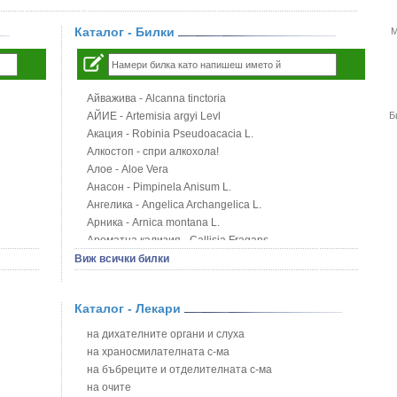
Каталог - Билки
М
Айважива - Alcanna tinctoria
АЙИЕ - Artemisia argyi Levl
Б
Акация - Robinia Pseudoacacia L.
Алкостоп - спри алкохола!
Алое - Aloe Vera
Анасон - Pimpinela Anisum L.
Ангелика - Angelica Archangelica L.
Арника - Arnica montana L.
Ароматна кализия - Callisia Fragans
Арония - Sorbus melanocorpa
Виж всички билки
Бабини зъби - Tribulus terrestris
Билки за бани при хемороиди
Каталог - Лекари
Блатен аир - Acorus calamus L.
Блатен тъжник - Spirea ulmaria L.
на дихателните органи и слуха
Блян
на храносмилателната с-ма
Бобови шушулки - Phaseolus Vulgaris L.
на бъбреците и отделителната с-ма
Божур - Paeonia Decora
на очите