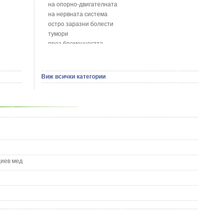
Борови връхчета - Pinus sylvestris
на опорно-двигателната
Босилек - Ocimum Basillicum
на нервната система
Брей - Tamus Communis
остро заразни болести
Брош - Rubia tinctorum L.
тумори
Бръшлян - Hedera helix L.
през бременността
Бряст - Ulmus
на сърцето и кръвоносните съдове
Бушменски отровен храст - Acokanthera oppositifolia
на устната кухина
Бял имел - Viscum album L.
сексуални проблеми
Виж всички категории
Бял оман - Inula Helenium L.
на половите органи
Бял Равнец - Achillea Millefolium L.
зависимости
Бял трън - Silybum Marianum L.
на жлезите с вътрешна секреция
Бяла бреза - Betula pendula
паразитни болести
Бяла върба - Salix Аlba
на бебето и детето
Великденче - Veronica
на кожата и венерически
Ветрогон - Eryngium Campestre
други
Вечнозелен кипарис
Вишна - Prunus cerasus L.
циев мед
Водна детелина - Menyanthes trifoliata L.
Водно Пипериче - Polygonum Hydropiper L.
Волски език - Asplenium scolopendrium
Врабчови чревца - Stellaria media L.
Вратига - Tanacetrum Vulgare
Върбинка - Verbena Officinalis L.