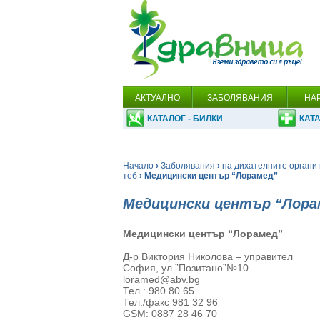
АКТУАЛНО
ЗАБОЛЯВАНИЯ
НА
КАТАЛОГ - БИЛКИ
КАТА
Начало
›
Заболявания
›
на дихателните органи 
теб
› Медицински център “Лорамед”
Медицински център “Лора
Медицински център “Лорамед”
Д-р Виктория Николова – управител
София, ул.”Позитано”№10
loramed@abv.bg
Тел.: 980 80 65
Тел./факс 981 32 96
GSM: 0887 28 46 70