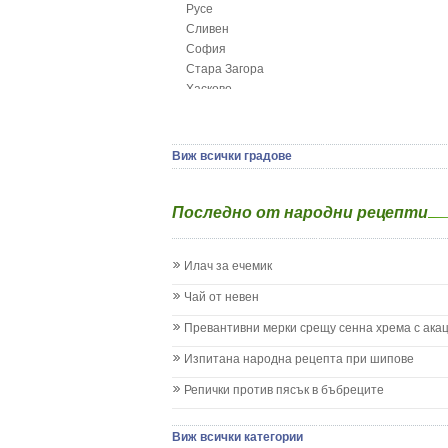
Русе
Глисти
Сливен
Грижа за пъпа на новороденото
София
Грип при бебето и детето
Стара Загора
Гърч
Хасково
Да отгледам и възпитам детето си
Ямбол
Детска церебрална парализа
Детски аутизъм
Детски диабет
Виж всички градове
Екземи при деца
Епилепсия при деца
Последно от народни рецепти
Жълтеница
Запек на бебето и детето
Заушка
Илач за ечемик
Имунизационен календар
Кашлица при бебето и детето
Чай от невен
Коклюш при бебето и детето
Превантивни мерки срещу сенна хрема с ака
Колики
Менингит
Изпитана народна рецепта при шипове
Млечни зъби
Репички против пясък в бъбреците
Млечница
Морбили
Нощно напикаване - енуреза
Виж всички категории