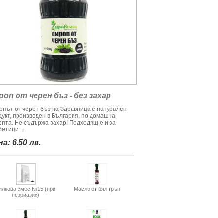
роп от черен бъз - без захар
опът от черен бъз на Здравница е натурален
дукт, произведен в България, по домашна
епта. Не съдържа захар! Подходящ е и за
етици....
а: 6.50 лв.
илкова смес №15 (при
Масло от бял трън
псориазис)