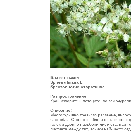
Блатен тъжни
Spirea ulmaria L.
брестолuстно отвратнuче
Разпространение:
Край изворите и потоците, по замо­чуреп
Описание:
Многогодишно тревисто растение, високо 
част обли. Стенно стъбло и с пълзящо ко
големи двойно назъбени листчета, най-г
листчета между тях, всички най-често отд