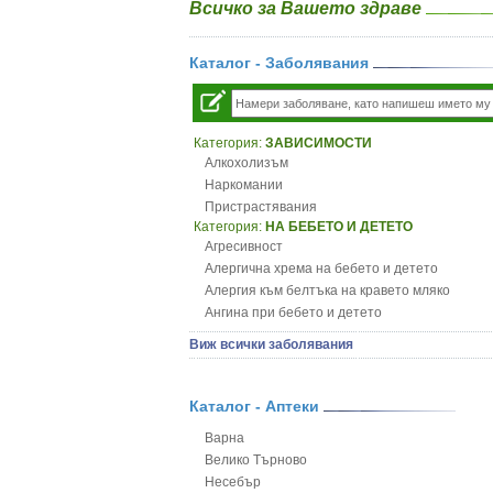
Всичко за Вашето здраве
Каталог - Заболявания
Категория:
ЗАВИСИМОСТИ
Алкохолизъм
Наркомании
Пристрастявания
Категория:
НА БЕБЕТО И ДЕТЕТО
Агресивност
Алергична хрема на бебето и детето
Алергия към белтъка на кравето мляко
Ангина при бебето и детето
Анемия при бебето и детето
Виж всички заболявания
Апетит - пълни деца
Аромотерапия и децата
Безапетитие при бебето и детето
Каталог - Аптеки
Бронхиална астма при бебето и детето
Варна
Бронхит и пневмония при деца
Велико Търново
Варицела
Несебър
Висока температура на бебето и детето