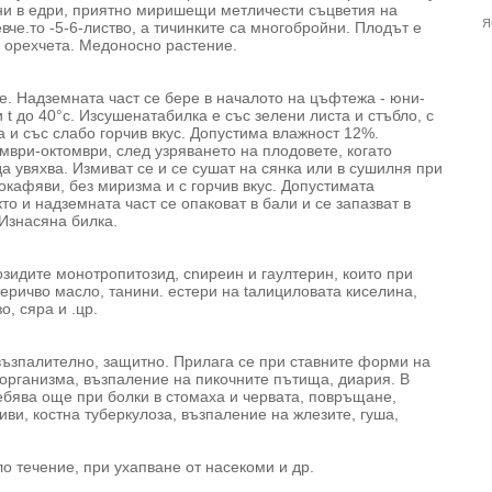
ни в едри, приятно миришещи метличести съцветия на
Я
вче.то -5-6-листво, а тичинките са многобройни. Плодът е
 орехчета. Медоносно растение.
е. Надземната част се бере в началото на цъфтежа - юни­
 t до 40°с. Изсушенатабилка е със зелени листа и стъбло, с
 и със слабо горчив вкус. Допустима влажност 12%.
мври-октомври, след узряването на плодовете, когато
а увяхва. Измиват се и се сушат на сянка или в сушилня при
окафяви, без миризма и с горчив вкус. Допустимата
то и надземната част се опаковат в бали и се запазват в
Изнасяна билка.
зидите монотропитозид, сnиреин и гаултерин, които при
еричво масло, танини. естери на tалициловата киселина,
, сяра и .цр.
възпалително, защитно. Прилага се при ставните форми на
 организма, възпаление на пикочните пътища, диария. В
бява още при болки в стомаха и червата, повръщане,
иви, костна туберкулоза, възпаление на жлезите, гуша,
о течение, при уха­пване от насекоми и др.