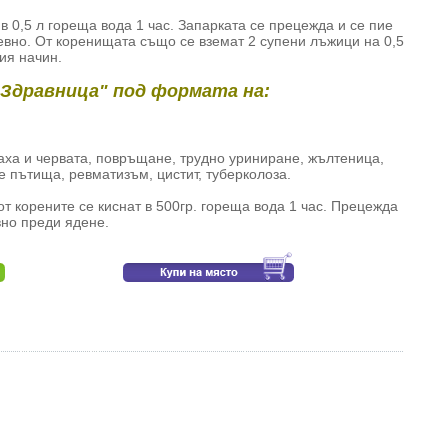
в 0,5 л гореща вода 1 час. Запарката се прецежда и се пие
евно. От коренищата също се вземат 2 супени лъжици на 0,5
ия начин.
"Здравница" под формата на:
аха и червата, повръщане, трудно уриниране, жълтеница,
те пътища, ревматизъм, цистит, туберколоза.
т корените се киснат в 500гр. гореща вода 1 час. Прецежда
вно преди ядене.