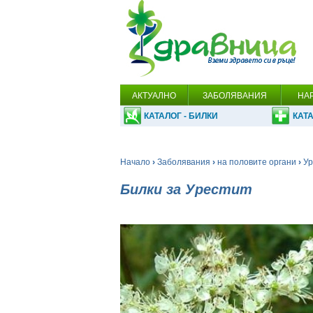
АКТУАЛНО
ЗАБОЛЯВАНИЯ
НА
КАТАЛОГ - БИЛКИ
КАТА
Начало
›
Заболявания
›
на половите органи
›
Ур
Билки за Урестит