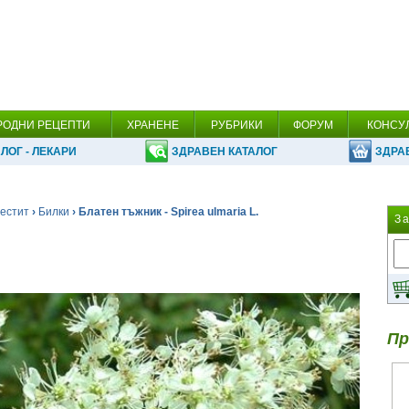
РОДНИ РЕЦЕПТИ
ХРАНЕНЕ
РУБРИКИ
ФОРУМ
КОНСУ
ЛОГ - ЛЕКАРИ
ЗДРАВЕН КАТАЛОГ
ЗДРА
естит
›
Билки
› Блатен тъжник - Spirea ulmaria L.
З
Пр