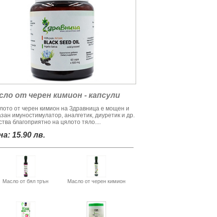
сло от черен кимион - капсули
лото от черен кимион на Здравница е мощен и
азан имуностимулатор, аналгетик, диуретик и др.
тва благоприятно на цялото тяло....
а: 15.90 лв.
Масло от бял трън
Масло от черен кимион