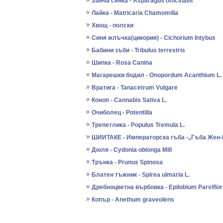
Зайча сянка - Asparagus officinalis
Лайка - Matricaria Chamomilla
Хвощ - полски
Синя жлъчка(цикория) - Cichorium Intybus
Бабини зъби - Tribulus terrestris
Шипка - Rosa Canina
Магарешки бодил - Onopordum Acanthium L.
Вратига - Tanacetrum Vulgare
Коноп - Cannabis Sativa L.
Очиболец - Potentilla
Трепетлика - Populus Tremula L.
ШИИТАКЕ - Императорска гъба -„Гъба Жен
Дюля - Cydonia oblonga Mill
Трънка - Prunus Spinosa
Блатен тъжник - Spirea ulmaria L.
Дребноцветна върбовка - Epilobium Parviflor
Копър - Anethum graveolens