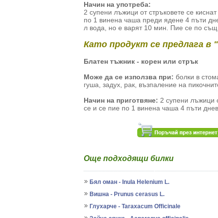
Начин на употреба:
2 супени лъжици от стръковете се киснат 
по 1 винена чаша преди ядене 4 пъти дн
л вода, но e варят 10 мин. Пие се по същ
Като продукт се предлага в 
Блатен тъжник - корен или стрък
Може да се използва при:
болки в стом
гуша, задух, рак, възпаление на пикочни
Начин на приготвяне:
2 супени лъжици о
се и се пие по 1 винена чаша 4 пъти дне
Още подходящи билки
Бял оман - Inula Helenium L.
Вишна - Prunus cerasus L.
Глухарче - Taraxacum Officinale