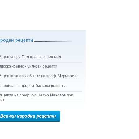
ародни рецепти
Рецепта при Подагра с пчелен мед
Високо кръвно - билкови рецепти
Рецепта за отслабване на проф. Мермерски
Кашлица – народни, билкови рецепти
Рецепта на проф. д-р Петър Манолов при
лит