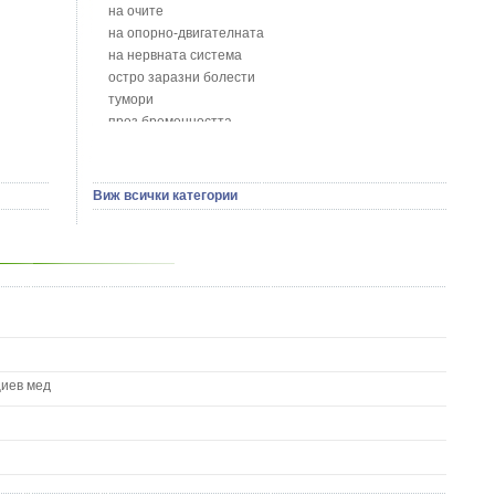
Божур - Paeonia Decora
на очите
Борови връхчета - Pinus sylvestris
на опорно-двигателната
Босилек - Ocimum Basillicum
на нервната система
Брей - Tamus Communis
остро заразни болести
Брош - Rubia tinctorum L.
тумори
Бръшлян - Hedera helix L.
през бременността
Бряст - Ulmus
на сърцето и кръвоносните съдове
Бушменски отровен храст - Acokanthera oppositifolia
на устната кухина
Бял имел - Viscum album L.
сексуални проблеми
Виж всички категории
Бял оман - Inula Helenium L.
на половите органи
Бял Равнец - Achillea Millefolium L.
зависимости
Бял трън - Silybum Marianum L.
на жлезите с вътрешна секреция
Бяла бреза - Betula pendula
паразитни болести
Бяла върба - Salix Аlba
на бебето и детето
Великденче - Veronica
на кожата и венерически
Ветрогон - Eryngium Campestre
други
Вечнозелен кипарис
Вишна - Prunus cerasus L.
циев мед
Водна детелина - Menyanthes trifoliata L.
Водно Пипериче - Polygonum Hydropiper L.
Волски език - Asplenium scolopendrium
Врабчови чревца - Stellaria media L.
Вратига - Tanacetrum Vulgare