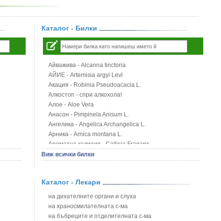
Каталог - Билки
Айважива - Alcanna tinctoria
АЙИЕ - Artemisia argyi Levl
Акация - Robinia Pseudoacacia L.
Алкостоп - спри алкохола!
Алое - Aloe Vera
Анасон - Pimpinela Anisum L.
Ангелика - Angelica Archangelica L.
Арника - Arnica montana L.
Ароматна кализия - Callisia Fragans
Арония - Sorbus melanocorpa
Виж всички билки
Бабини зъби - Tribulus terrestris
Билки за бани при хемороиди
Каталог - Лекари
Блатен аир - Acorus calamus L.
Блатен тъжник - Spirea ulmaria L.
на дихателните органи и слуха
Блян
на храносмилателната с-ма
Бобови шушулки - Phaseolus Vulgaris L.
на бъбреците и отделителната с-ма