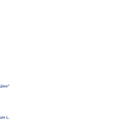
-Шен”
um L.