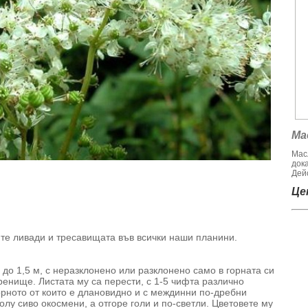
Ма
Мас
док
Дейс
Цен
ите ливади и тресавищата във всички наши планини.
до 1,5 м, с неразклонено или разклонено само в горната си
ренище. Листата му са перести, с 1-5 чифта различно
орното от които е длановидно и с междинни по-дребни
олу сиво окосмени, а отгоре голи и по-светли. Цветовете му