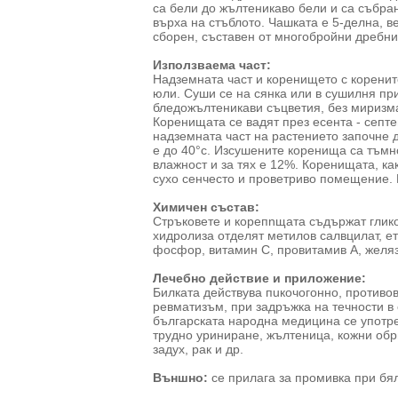
са бели до жълтеникаво бели и са събра
върха на стъблото. Чашката е 5-делна, ве
сборен, съставен от многобройни дребни
Използваема част:
Надземната част и коренището с коренит
юли. Суши се на сянка или в сушилня при
бледожълтеникави съцветия, без миризма
Коренищата се вадят през есента - септе
надземната част на растението започне д
е до 40°с. Изсушените коренища са тъмн
влажност и за тях е 12%. Коренищата, как
сухо сенчесто и проветриво помещение. 
Химичен състав:
Стръковете и корепnщата съдържат глико
хидролиза отделят метилов салвцилат, ет
фосфор, витамин С, провитамив А, желязо
Лечебно действие и приложение:
Билката действува пuкочогонно, противо
ревматизъм, при задръжка на течности в
българската народна медицина се употре
трудно уриниране, жълтеница, кож­ни обр
задух, рак и др.
Външно:
се прилага за промивка при бял