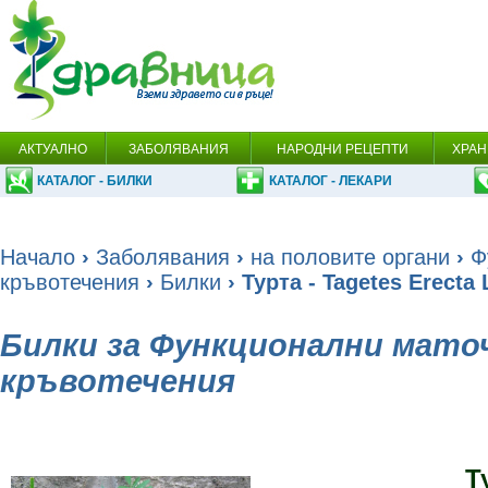
АКТУАЛНО
ЗАБОЛЯВАНИЯ
НАРОДНИ РЕЦЕПТИ
ХРАН
КАТАЛОГ - БИЛКИ
КАТАЛОГ - ЛЕКАРИ
Начало
›
Заболявания
›
на половите органи
›
Ф
кръвотечения
›
Билки
› Турта - Tagetes Erecta 
Билки за Функционални мато
кръвотечения
Т