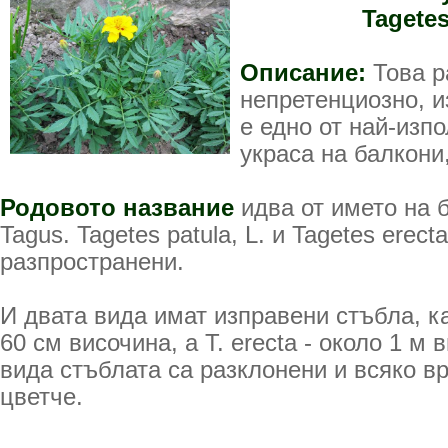
Tagetes
Описание:
Това р
непретенциозно, 
е едно от най-изпо
украса на балкони
Родовото название
идва от името на 
Tagus. Tagetes patula, L. и Tagetes erecta
разпространени.
И двата вида имат изправени стъбла, кат
60 см височина, а T. erecta - около 1 м 
вида стъблата са разклонени и всяко в
цветче.