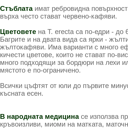
Стъблата
имат ребровидна повърхност 
върха често стават червено-кафяви.
Цветовете
на T. erecta са по-едри - до
Багрите и на двата вида са ярки - жълт
жълтокафяви. Има варианти с много е
кичести цветове, които не стават по-вис
много подходящи за бордюри на лехи ил
мястото е по-ограничено.
Всички цъфтят от юли до първите мину
късната есен.
В народната медицина
се използва п
кръвоизливи, миоми на матката, маточ