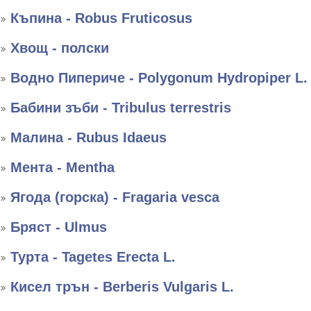
Къпина - Robus Fruticosus
Хвощ - полски
Водно Пипериче - Polygonum Hydropiper L.
Бабини зъби - Tribulus terrestris
Малина - Rubus Idaeus
Мента - Mentha
Ягода (горска) - Fragaria vesca
Бряст - Ulmus
Турта - Tagetes Erecta L.
Кисел трън - Berberis Vulgaris L.