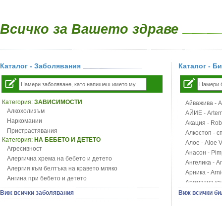
Всичко за Вашето здраве
Каталог - Заболявания
Каталог - Б
Категория:
ЗАВИСИМОСТИ
Айважива - Al
Алкохолизъм
АЙИЕ - Artemi
Наркомании
Акация - Rob
Пристрастявания
Алкостоп - с
Категория:
НА БЕБЕТО И ДЕТЕТО
Алое - Aloe 
Агресивност
Анасон - Pim
Алергична хрема на бебето и детето
Ангелика - An
Алергия към белтъка на кравето мляко
Арника - Arn
Ангина при бебето и детето
Ароматна кал
Анемия при бебето и детето
Арония - So
Виж всички заболявания
Виж всички би
Апетит - пълни деца
Бабини зъби -
Аромотерапия и децата
Билки за ба
Безапетитие при бебето и детето