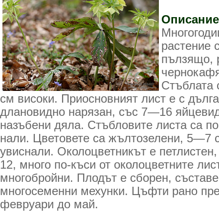
Описание
Многогоди
растение 
пълзящо, 
чернокафя
Стъблата 
см високи. Приосновният лист е с дълг
длановидно нарязан, със 7—16 яйцевид
назъбени дяла. Стъбловите листа са по
нали. Цветовете са жълтозелени, 5—7 
увиснали. Околоцветникът е петлистен,
12, много по-къси от околоцветните лис
многобройни. Плодът е сборен, съставе
многосеменни мехунки. Цъфти рано пре
февруари до май.