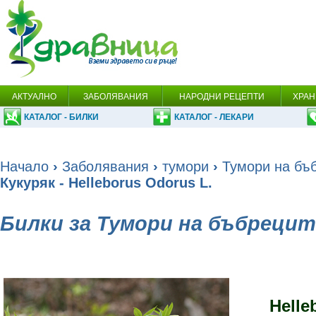
АКТУАЛНО
ЗАБОЛЯВАНИЯ
НАРОДНИ РЕЦЕПТИ
ХРАН
КАТАЛОГ - БИЛКИ
КАТАЛОГ - ЛЕКАРИ
Начало
›
Заболявания
›
тумори
›
Тумори на бъ
Кукуряк - Helleborus Оdorus L.
Билки за Тумори на бъбрецит
Helle