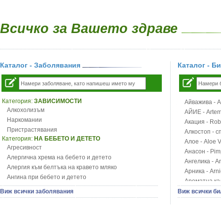
Всичко за Вашето здраве
Каталог - Заболявания
Каталог - Б
Категория:
ЗАВИСИМОСТИ
Айважива - Al
Алкохолизъм
АЙИЕ - Artemi
Наркомании
Акация - Rob
Пристрастявания
Алкостоп - с
Категория:
НА БЕБЕТО И ДЕТЕТО
Алое - Aloe 
Агресивност
Анасон - Pim
Алергична хрема на бебето и детето
Ангелика - An
Алергия към белтъка на кравето мляко
Арника - Arn
Ангина при бебето и детето
Ароматна кал
Анемия при бебето и детето
Арония - So
Виж всички заболявания
Виж всички би
Апетит - пълни деца
Бабини зъби -
Аромотерапия и децата
Билки за ба
Безапетитие при бебето и детето
Блатен аир -