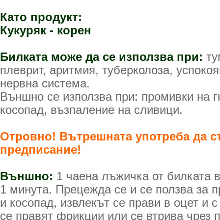
Като продукт:
Кукуряк - корен
Билката може да се използва при:
ту
плеврит, аритмия, туберколоза, успоко
нервна система.
Външно се използва при: промивки на г
косопад, възпаление на сливици.
Отровно! Вътрешната употреба да с
предписание!
Външно:
1 чаена лъжичка от билката в
1 минута. Прецежда се и се ползва за 
и косопад, извлекът се прави в оцет и 
се правят фрикции или се втрива чрез 