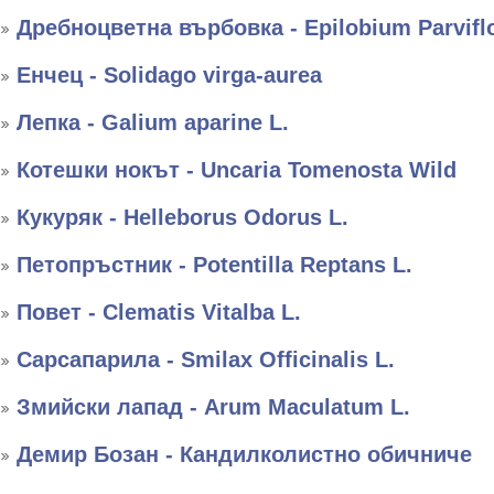
Дребноцветна върбовка - Epilobium Parvifl
Енчец - Solidago virga-aurea
Лепка - Galium aparine L.
Котешки нокът - Uncaria Tomenosta Wild
Кукуряк - Helleborus Оdorus L.
Петопръстник - Potentilla Reptans L.
Повет - Clematis Vitalba L.
Сарсапарила - Smilax Officinalis L.
Змийски лапад - Arum Maculatum L.
Демир Бозан - Кандилколистно обичниче