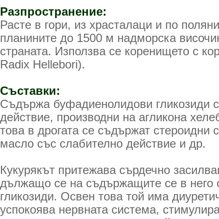
Разпространение:
Расте в гори, из храсталаци и по полян
планините до 1500 м надморска височин
страната. Използва се коренището с кор
Radix Hellebori).
Съставки:
Съдържа буфадиенолидови гликозиди с
действие, производни на агликона хеле
това в дрогата се съдържат стероидни 
масло със слабително действие и др.
Кукурякът притежава сърдечно засилва
дължащо се на съдържащите се в него 
гликозиди. Освен това той има диурети
успокоява нервната система, стимулира