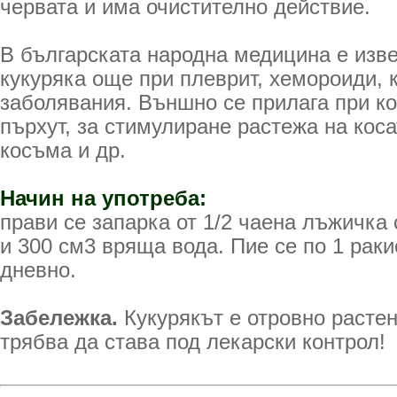
червата и има очистително действие.
В българската народна медицина е изве
кукуряка още при плеврит, хемороиди, 
заболявания. Външно се прилага при ко
пърхут, за стимулиране растежа на коса
косъма и др.
Начин на употреба:
прави се запарка от 1/2 чаена лъжичка 
и 300 см3 вряща вода. Пие се по 1 рак
дневно.
Забележка.
Кукурякът е отровно растен
трябва да става под лекарски контрол!