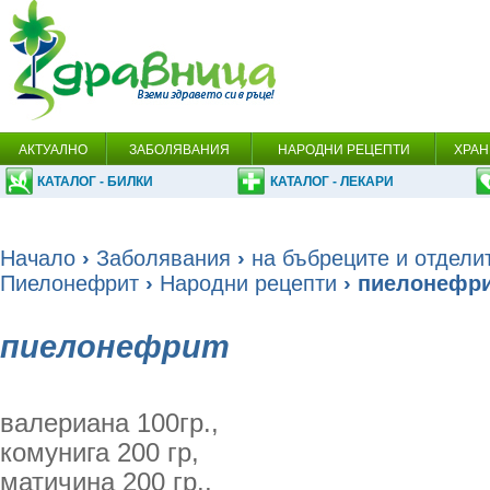
АКТУАЛНО
ЗАБОЛЯВАНИЯ
НАРОДНИ РЕЦЕПТИ
ХРАН
КАТАЛОГ - БИЛКИ
КАТАЛОГ - ЛЕКАРИ
Начало
›
Заболявания
›
на бъбреците и отдели
Пиелонефрит
›
Народни рецепти
› пиелонефр
пиелонефрит
валериана 100гр.,
комунига 200 гр,
матичина 200 гр.,