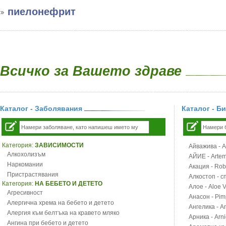
пиелонефрит
Всичко за Вашето здраве
Каталог - Заболявания
Каталог - Б
Категория:
ЗАВИСИМОСТИ
Айважива - Al
Алкохолизъм
АЙИЕ - Artemi
Наркомании
Акация - Rob
Пристрастявания
Алкостоп - с
Категория:
НА БЕБЕТО И ДЕТЕТО
Алое - Aloe 
Агресивност
Анасон - Pim
Алергична хрема на бебето и детето
Ангелика - An
Алергия към белтъка на кравето мляко
Арника - Arn
Ангина при бебето и детето