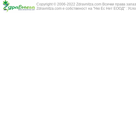
Бронхиектазии - разширение на бронхите
Copyright © 2006-2022 Zdravnitza.com Всички права запа
Змийско мляк
Бронхиолит
Zdravnitza.com е собственост на "Ню Ес Нет ЕООД" :
Усло
Зърнастец -
Бронхит
Иглика - Fl. 
Бронхопневмония
Изсипливче -
Възпаление на тъпанчето
Исиот - Zingib
Възпалено гърло
Исландски ли
Задавяне с чуждо тяло
Исоп - Hyssop
Кашлица
Калина - Vib
Кръвоизлив от носа
Калоферче -
Ларингит
Каменоломка 
Мениеров синдром
Камшик - Agr
Моноцитна ангина
Карамфил - E
Плеврит
Кафяво морск
Саркоидоза
Кисел трън - 
Сенна хрема
Клинавче /орл
Синуит
Коило - Stipa
Сърбеж в ушите
Комунига - Me
Трахеит
Коноп - Canna
Туберкулоза
Конски кесте
Фарингит
Копитник - A
Хрема
Коприва - Urt
Категория:
НА ЖЛЕЗИТЕ С ВЪТРЕШНА СЕКРЕЦИЯ
Адипозо-генитална дистрофия
Копър - Anet