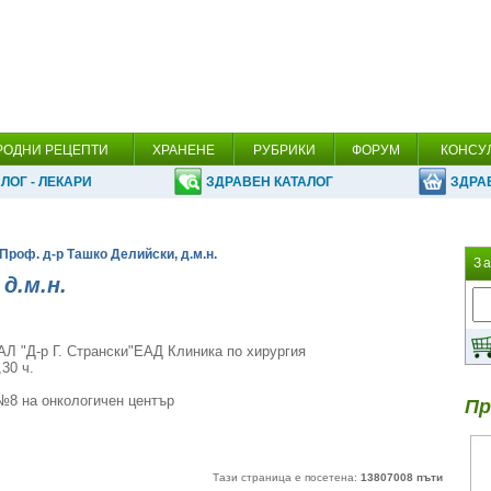
РОДНИ РЕЦЕПТИ
ХРАНЕНЕ
РУБРИКИ
ФОРУМ
КОНСУ
ЛОГ - ЛЕКАРИ
ЗДРАВЕН КАТАЛОГ
ЗДРА
 Проф. д-р Ташко Делийски, д.м.н.
З
д.м.н.
АЛ "Д-р Г. Странски"ЕАД Клиника по хирургия
30 ч.
 №8 на онкологичен център
Пр
Тази страница е посетена:
13807008 пъти