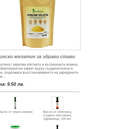
ински желатин за здрави стави
атинът укрепва клетките и вътрешните влакна,
 благоприятен ефект върху съединителната
ан, подпомага възстановяването на увредените
и....
а: 9.50 лв.
асло от черен кимион
Масло от облепиха,
студено пресовано,
Здравница, 100 мл.