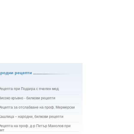
ародни рецепти
Рецепта при Подагра с пчелен мед
Високо кръвно - билкови рецепти
Рецепта за отслабване на проф. Мермерски
Кашлица – народни, билкови рецепти
Рецепта на проф. д-р Петър Манолов при
лит