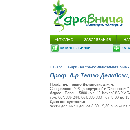
АКТУАЛНО
ЗАБОЛЯВАНИЯ
НА
КАТАЛОГ - БИЛКИ
КАТА
Начало
›
Лекари
›
на храносмилателната с-ма
›
Проф. д-р Ташко Делийски, 
Проф. д-р Ташко Делийски, д.м.н.
Специалност "0бщa хирургия" и "Онкология"
Адрес:
Певен - 5800 бул. "Г. Кочев" 8А УМБ
тел. 064/886 244; 064/886 300 от 8,00 до 13,
Дава консултации:
всеки делничен ден от 8,30 - 9,30 в кабинет