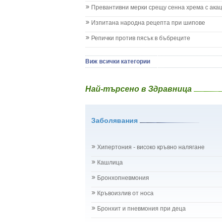
Коклюш при бебето и детето
Превантивни мерки срещу сенна хрема с ака
Колики
Менингит
Изпитана народна рецепта при шипове
Млечни зъби
Репички против пясък в бъбреците
Млечница
Морбили
Нощно напикаване - енуреза
Виж всички категории
Отит
Отравяне
Най-търсено в Здравница
Плач
Подсичане
Проблеми в пикочните пътища и бъбреците
Заболявания
Проблеми с очите на бебето и детето
Разстройство - диария при бебето и детето
Рахит
Хипертония - високо кръвно налягане
Рубеола
Температура - висока
Кашлица
Травми на бебето и детето
Бронхопневмония
Хрема при бебето и детето
Категория:
НА БЪБРЕЦИТЕ И ОТДЕЛИТЕЛНАТ
Кръвоизлив от носа
Бъбреци
Бъбречна поликистоза
Бронхит и пневмония при деца
Бъбречна туберкулоза