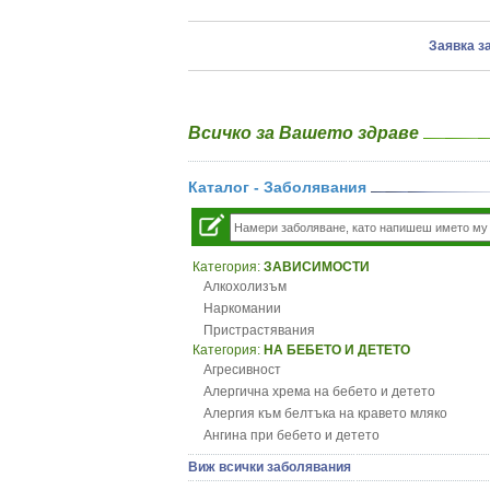
Заявка з
Всичко за Вашето здраве
Каталог - Заболявания
Категория:
ЗАВИСИМОСТИ
Алкохолизъм
Наркомании
Пристрастявания
Категория:
НА БЕБЕТО И ДЕТЕТО
Агресивност
Алергична хрема на бебето и детето
Алергия към белтъка на кравето мляко
Ангина при бебето и детето
Анемия при бебето и детето
Виж всички заболявания
Апетит - пълни деца