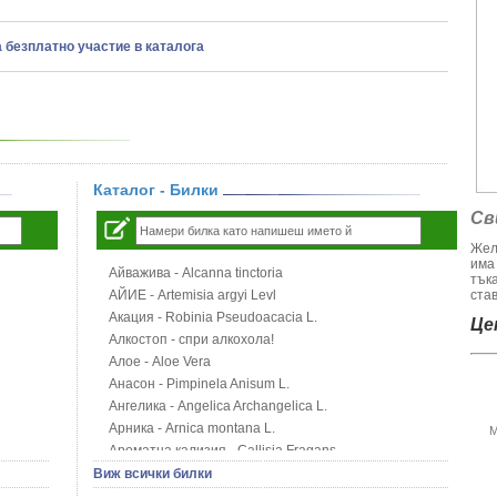
а безплатно участие в каталога
Каталог - Билки
Св
Жел
има
Айважива - Alcanna tinctoria
тък
АЙИЕ - Artemisia argyi Levl
став
Акация - Robinia Pseudoacacia L.
Цен
Алкостоп - спри алкохола!
Алое - Aloe Vera
Анасон - Pimpinela Anisum L.
Ангелика - Angelica Archangelica L.
Арника - Arnica montana L.
М
Ароматна кализия - Callisia Fragans
Арония - Sorbus melanocorpa
Виж всички билки
Бабини зъби - Tribulus terrestris