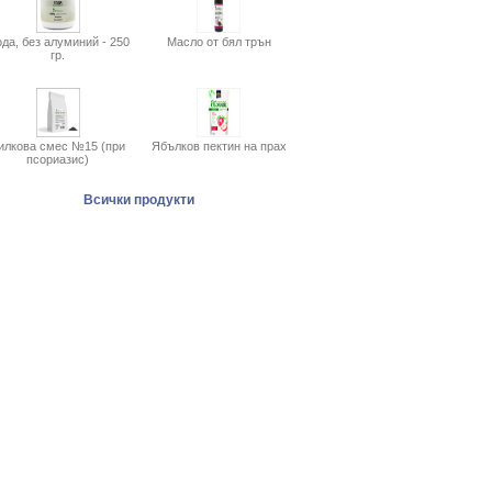
да, без алуминий - 250
Масло от бял трън
гр.
илкова смес №15 (при
Ябълков пектин на прах
псориазис)
Всички продукти