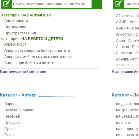
Категория:
ЗАВИСИМОСТИ
Айважива - Al
Алкохолизъм
АЙИЕ - Artemi
Наркомании
Акация - Rob
Пристрастявания
Алкостоп - с
Категория:
НА БЕБЕТО И ДЕТЕТО
Алое - Aloe 
Агресивност
Анасон - Pim
Алергична хрема на бебето и детето
Ангелика - An
Алергия към белтъка на кравето мляко
Арника - Arn
Ангина при бебето и детето
Ароматна кал
Анемия при бебето и детето
Арония - So
Виж всички заболявания
Виж всички би
Апетит - пълни деца
Бабини зъби -
Аромотерапия и децата
Билки за ба
Безапетитие при бебето и детето
Блатен аир -
Бронхиална астма при бебето и детето
Каталог - Аптеки
Каталог - Л
Блатен тъжни
Бронхит и пневмония при деца
Блян
Варна
на дихателни
Варицела
Бобови шушул
Велико Търново
на храносми
Висока температура на бебето и детето
Божур - Paeo
Несебър
на бъбрецит
Възпаление на ушите на бебето и детето
Борови връхче
Пловдив
на очите
Глисти
Босилек - Oc
Русе
на опорно-д
Грижа за пъпа на новороденото
Брей - Tamu
Сливен
на нервната
Грип при бебето и детето