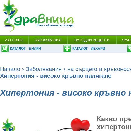
АКТУАЛНО
ЗАБОЛЯВАНИЯ
НАРОДНИ РЕЦЕПТИ
ХРАН
КАТАЛОГ - БИЛКИ
КАТАЛОГ - ЛЕКАРИ
Начало
›
Заболявания
›
на сърцето и кръвонос
Хипертония - високо кръвно налягане
Хипертония - високо кръвно 
Какво пр
хипертон