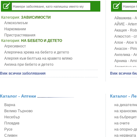
Категория:
ЗАВИСИМОСТИ
Айважива - Al
Алкохолизъм
АЙИЕ - Artemi
Наркомании
Акация - Rob
Пристрастявания
Алкостоп - с
Категория:
НА БЕБЕТО И ДЕТЕТО
Алое - Aloe 
Агресивност
Анасон - Pim
Алергична хрема на бебето и детето
Ангелика - An
Алергия към белтъка на кравето мляко
Арника - Arn
Ангина при бебето и детето
Ароматна кал
Анемия при бебето и детето
Арония - So
Виж всички заболявания
Виж всички би
Апетит - пълни деца
Бабини зъби -
Аромотерапия и децата
Билки за ба
Безапетитие при бебето и детето
Блатен аир -
Бронхиална астма при бебето и детето
Каталог - Аптеки
Каталог - Л
Блатен тъжни
Бронхит и пневмония при деца
Блян
Варна
на дихателни
Варицела
Бобови шушул
Велико Търново
на храносми
Висока температура на бебето и детето
Божур - Paeo
Несебър
на бъбрецит
Възпаление на ушите на бебето и детето
Борови връхче
Пловдив
на очите
Глисти
Босилек - Oc
Русе
на опорно-д
Грижа за пъпа на новороденото
Брей - Tamu
Сливен
на нервната