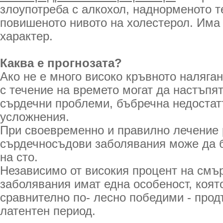
злоупотреба с алкохол, наднорменото те
повишеното нивото на холестерол. Има
характер.
Каква е прогнозата?
Ако не е много високо кръвното наляган
с течение на времето могат да настъпя
сърдечни проблеми, бъбречна недостат
усложнения.
При своевременно и правилно лечение 
сърдечносъдови заболявания може да 
на сто.
Независимо от високия процент на смър
заболявания имат една особеност, коят
сравнително по- лесно победими - про
латентен период.