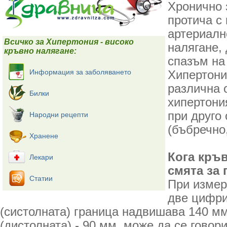
Хронично 
протича с
артериалн
Всичко за Хипертония - високо
налягане,
кръвно налягане:
спазъм на
Информация за заболяването
Хипертони
различна о
Билки
хипертони
при друго
Народни рецепти
(бъбречно
Хранене
Кога кръв
Лекари
смята за
Статии
При измер
две цифри
(систолната) граница надвишава 140 мм
(дистолната) - 90 мм, може да се говор