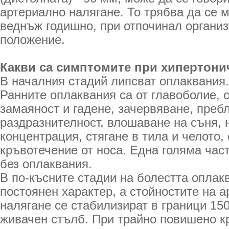
артериално налягане. То трябва да се 
веднъж годишно, при отпочинал организ
положение.
Какви са симптомите при хипертони
В началния стадий липсват оплаквания.
Ранните оплаквания са от главоболие, 
замаяност и гадене, зачервяване, преб
раздразнителност, влошаване на съня,
концентрация, стягане в тила и челото,
кръвотечение от носа. Една голяма част
без оплаквания.
В по-късните стадии на болестта оплак
постоянен характер, а стойностите на 
налягане се стабилизират в граници 15
живачен стълб. При трайно повишено к