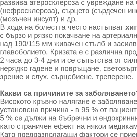
развива атеросклероза с увреждане на
(нефросклероза), сърцето (сърдечен ин
(мозъчен инсулт) и др.
В хода на болестта често настъпват
хи
с бързо и рязко покачване на артериалн
над 190/115 мм живачен стълб и засилв
главоболието. Кризата е с различна про
2 часа до 3-4 дни и се съпътства от си
нерядко гадене и повръщане, световър
зрение и слух, сърцебиене, треперене.
Какви са причините за заболяването
Високото кръвно налягане е заболяване
установена причина - в 95 % от пациент
5 % се дължи на бъбречни и ендокринн
като страничен ефект на някои медика
Като предразполагащи фактори
се прие