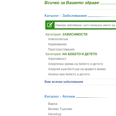
Всичко за Вашето здраве
Каталог - Заболявания
Категория:
ЗАВИСИМОСТИ
Алкохолизъм
Наркомании
Пристрастявания
Категория:
НА БЕБЕТО И ДЕТЕТО
Агресивност
Алергична хрема на бебето и детето
Алергия към белтъка на кравето мляко
Ангина при бебето и детето
Анемия при бебето и детето
Виж всички заболявания
Апетит - пълни деца
Аромотерапия и децата
Безапетитие при бебето и детето
Каталог - Аптеки
Бронхиална астма при бебето и детето
Варна
Бронхит и пневмония при деца
Велико Търново
Варицела
Несебър
Висока температура на бебето и детето