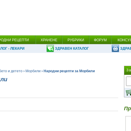
РОДНИ РЕЦЕПТИ
ХРАНЕНЕ
РУБРИКИ
ФОРУМ
КОНСУ
ЛОГ - ЛЕКАРИ
ЗДРАВЕН КАТАЛОГ
ЗДРА
З
бето и детето
›
Морбили
› Народни рецепти за Морбили
или
Пр