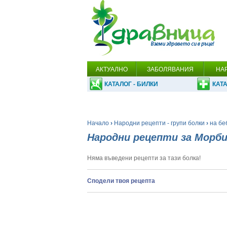
АКТУАЛНО
ЗАБОЛЯВАНИЯ
НА
КАТАЛОГ - БИЛКИ
КАТА
Начало
›
Народни рецепти - групи болки
›
на бе
Народни рецепти за Морб
Няма въведени рецепти за тази болка!
Сподели твоя рецепта