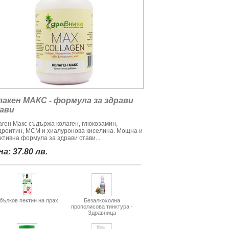
лакен МАКС - формула за здрави
ави
аген Макс съдържа колаген, глюкозамин,
дроитин, МСМ и хиалуронова киселина. Мощна и
ктивна формула за здрави стави....
а: 37.80 лв.
бълков пектин на прах
Безалкохолна
прополисова тинктура -
Здравница