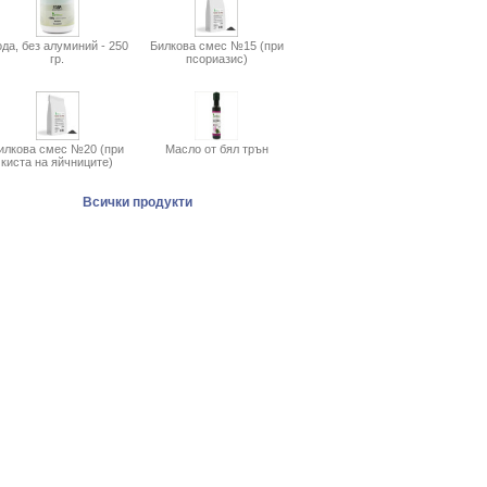
да, без алуминий - 250
Билкова смес №15 (при
гр.
псориазис)
илкова смес №20 (при
Масло от бял трън
киста на яйчниците)
Всички продукти