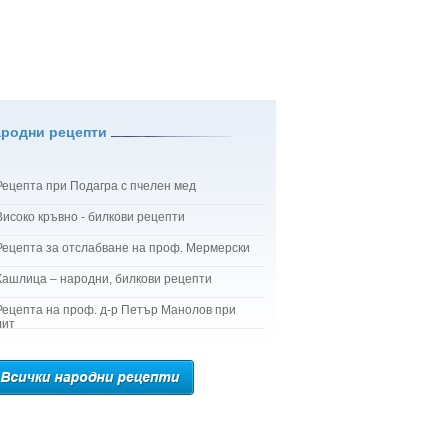
ародни рецепти
Рецепта при Подагра с пчелен мед
Високо кръвно - билкови рецепти
Рецепта за отслабване на проф. Мермерски
Кашлица – народни, билкови рецепти
Рецепта на проф. д-р Петър Манолов при
лит