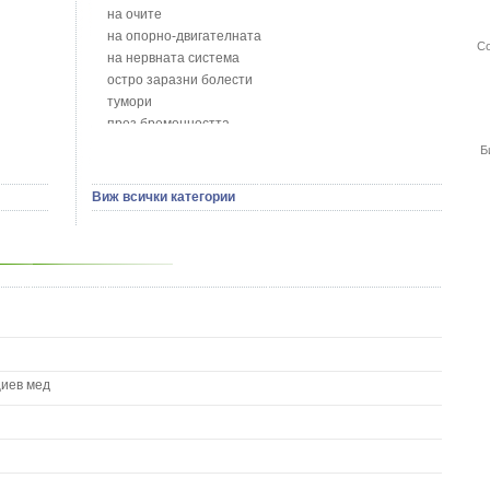
Божур - Paeonia Decora
на очите
Борови връхчета - Pinus sylvestris
на опорно-двигателната
Со
Босилек - Ocimum Basillicum
на нервната система
Брей - Tamus Communis
остро заразни болести
Брош - Rubia tinctorum L.
тумори
Бръшлян - Hedera helix L.
през бременността
Бряст - Ulmus
на сърцето и кръвоносните съдове
Б
Бушменски отровен храст - Acokanthera oppositifolia
на устната кухина
Бял имел - Viscum album L.
сексуални проблеми
Виж всички категории
Бял оман - Inula Helenium L.
на половите органи
Бял Равнец - Achillea Millefolium L.
зависимости
Бял трън - Silybum Marianum L.
на жлезите с вътрешна секреция
Бяла бреза - Betula pendula
паразитни болести
Бяла върба - Salix Аlba
на бебето и детето
Великденче - Veronica
на кожата и венерически
Ветрогон - Eryngium Campestre
други
Вечнозелен кипарис
Вишна - Prunus cerasus L.
циев мед
Водна детелина - Menyanthes trifoliata L.
Водно Пипериче - Polygonum Hydropiper L.
Волски език - Asplenium scolopendrium
Врабчови чревца - Stellaria media L.
Вратига - Tanacetrum Vulgare