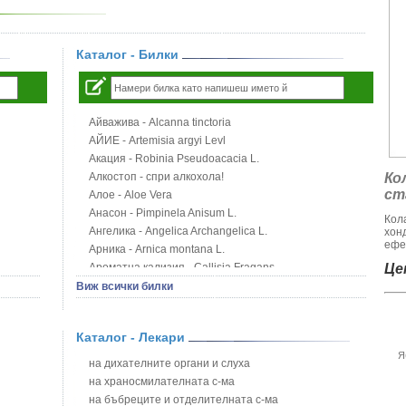
Каталог - Билки
Айважива - Alcanna tinctoria
АЙИЕ - Artemisia argyi Levl
Акация - Robinia Pseudoacacia L.
Алкостоп - спри алкохола!
Ко
ст
Алое - Aloe Vera
Анасон - Pimpinela Anisum L.
Кол
Ангелика - Angelica Archangelica L.
хон
ефе
Арника - Arnica montana L.
Ароматна кализия - Callisia Fragans
Цен
Арония - Sorbus melanocorpa
Виж всички билки
Бабини зъби - Tribulus terrestris
Билки за бани при хемороиди
Каталог - Лекари
Блатен аир - Acorus calamus L.
Я
Блатен тъжник - Spirea ulmaria L.
на дихателните органи и слуха
Блян
на храносмилателната с-ма
Бобови шушулки - Phaseolus Vulgaris L.
на бъбреците и отделителната с-ма