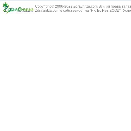
Зайча сянка -
Белодробна емболия и белодробен инфаркт
Copyright © 2006-2022 Zdravnitza.com Всички права запа
Здравец - Ge
Zdravnitza.com е собственост на "Ню Ес Нет ЕООД" :
Усло
Белодробна склероза
Златовръх - 
Болки в ушите
Змийски лапа
Бронхиектазии - разширение на бронхите
Змийско мляк
Бронхиолит
Зърнастец -
Бронхит
Иглика - Fl. 
Бронхопневмония
Изсипливче -
Възпаление на тъпанчето
Исиот - Zingib
Възпалено гърло
Исландски ли
Задавяне с чуждо тяло
Исоп - Hyssop
Кашлица
Калина - Vib
Кръвоизлив от носа
Калоферче -
Ларингит
Каменоломка 
Мениеров синдром
Камшик - Agr
Моноцитна ангина
Карамфил - E
Плеврит
Кафяво морск
Саркоидоза
Кисел трън - 
Сенна хрема
Клинавче /орл
Синуит
Коило - Stipa
Сърбеж в ушите
Комунига - Me
Трахеит
Коноп - Canna
Туберкулоза