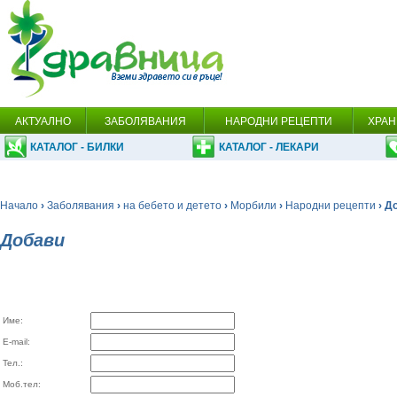
АКТУАЛНО
ЗАБОЛЯВАНИЯ
НАРОДНИ РЕЦЕПТИ
ХРАН
КАТАЛОГ - БИЛКИ
КАТАЛОГ - ЛЕКАРИ
Начало
›
Заболявания
›
на бебето и детето
›
Морбили
›
Народни рецепти
› Д
Добави
Име:
E-mail:
Тел.:
Моб.тел: