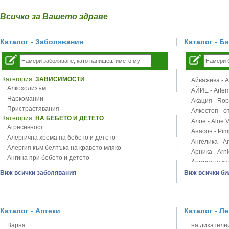
Всичко за Вашето здраве
Каталог - Заболявания
Каталог - Б
Категория:
ЗАВИСИМОСТИ
Айважива - Al
Алкохолизъм
АЙИЕ - Artemi
Наркомании
Акация - Rob
Пристрастявания
Алкостоп - с
Категория:
НА БЕБЕТО И ДЕТЕТО
Алое - Aloe 
Агресивност
Анасон - Pim
Алергична хрема на бебето и детето
Ангелика - An
Алергия към белтъка на кравето мляко
Арника - Arn
Ангина при бебето и детето
Ароматна кал
Анемия при бебето и детето
Арония - So
Виж всички заболявания
Виж всички би
Апетит - пълни деца
Бабини зъби -
Аромотерапия и децата
Билки за ба
Безапетитие при бебето и детето
Блатен аир -
Бронхиална астма при бебето и детето
Каталог - Аптеки
Каталог - Л
Блатен тъжни
Бронхит и пневмония при деца
Блян
Варна
на дихателни