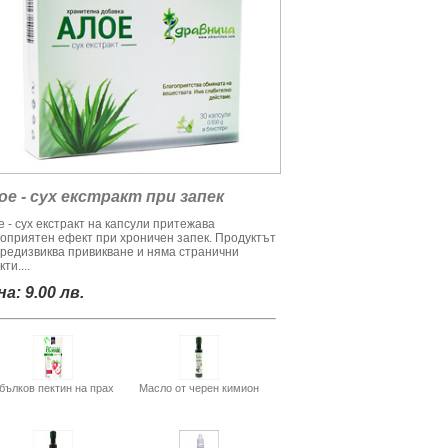
ое - сух екстракт при запек
 - сух екстракт на капсули притежава
гоприятен ефект при хроничен запек. Продуктът
предизвиква привикване и няма странични
ти....
а: 9.00 лв.
бълков пектин на прах
Масло от черен кимион