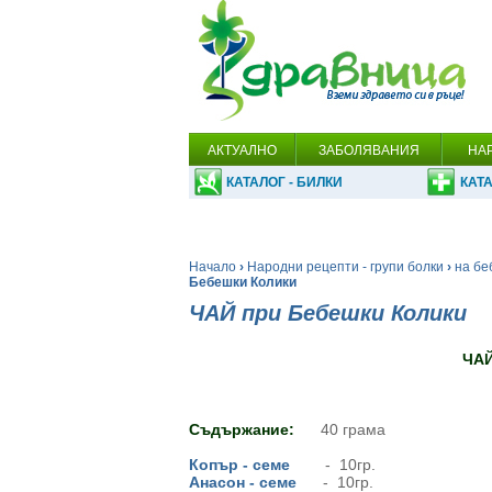
АКТУАЛНО
ЗАБОЛЯВАНИЯ
НА
КАТАЛОГ - БИЛКИ
КАТА
Начало
›
Народни рецепти - групи болки
›
на бе
Бебешки Колики
ЧАЙ при Бебешки Колики
ЧАЙ
Съдържание:
40 грама
Копър - семе
- 10гр.
Анасон - семе
- 10гр.