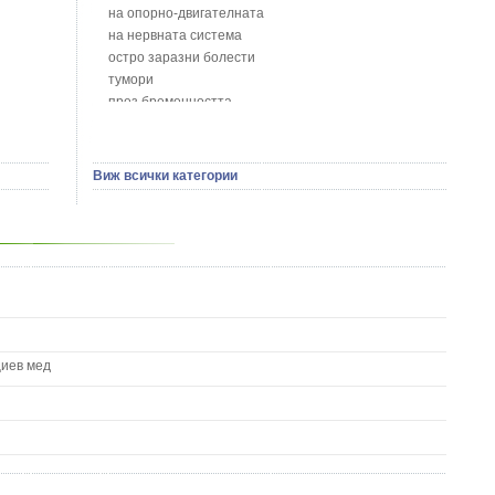
Борови връхчета - Pinus sylvestris
на опорно-двигателната
Босилек - Ocimum Basillicum
на нервната система
Брей - Tamus Communis
остро заразни болести
Брош - Rubia tinctorum L.
тумори
Бръшлян - Hedera helix L.
през бременността
Бряст - Ulmus
на сърцето и кръвоносните съдове
Бушменски отровен храст - Acokanthera oppositifolia
на устната кухина
Бял имел - Viscum album L.
сексуални проблеми
Виж всички категории
Бял оман - Inula Helenium L.
на половите органи
Бял Равнец - Achillea Millefolium L.
зависимости
Бял трън - Silybum Marianum L.
на жлезите с вътрешна секреция
Бяла бреза - Betula pendula
паразитни болести
Бяла върба - Salix Аlba
на бебето и детето
Великденче - Veronica
на кожата и венерически
Ветрогон - Eryngium Campestre
други
Вечнозелен кипарис
Вишна - Prunus cerasus L.
циев мед
Водна детелина - Menyanthes trifoliata L.
Водно Пипериче - Polygonum Hydropiper L.
Волски език - Asplenium scolopendrium
Врабчови чревца - Stellaria media L.
Вратига - Tanacetrum Vulgare
Върбинка - Verbena Officinalis L.