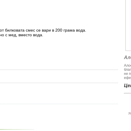
от билковата смес се вари в 200 грама вода.
о с мед, вместо вода.
Ал
Алое
бла
не 
ефек
Цен
Я