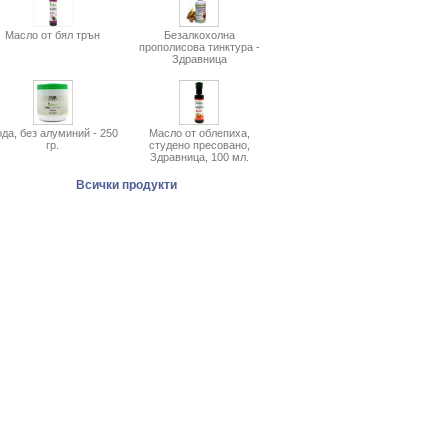
Масло от бял трън
Безалкохолна
прополисова тинктура -
Здравница
да, без алуминий - 250
Масло от облепиха,
гр.
студено пресовано,
Здравница, 100 мл.
Всички продукти