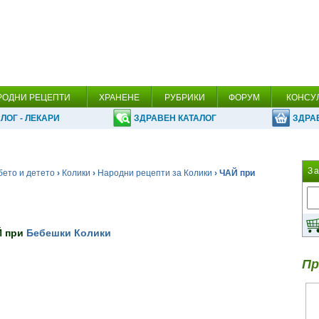
РОДНИ РЕЦЕПТИ
ХРАНЕНЕ
РУБРИКИ
ФОРУМ
КОНСУ
ЛОГ - ЛЕКАРИ
ЗДРАВЕН КАТАЛОГ
ЗДРА
З
бето и детето
›
Колики
›
Народни рецепти за Колики
› ЧАЙ при
 при
Бебешки Колики
Пр