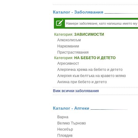
Каталог - Заболявания
Категория:
ЗАВИСИМОСТИ
Алкохолизъм
Наркомании
Пристрастявания
Категория:
НА БЕБЕТО И ДЕТЕТО
Агресивност
Алергична хрема на бебето и детето
Алергия към белтъка на кравето мляко
Ангина при бебето и детето
Анемия при бебето и детето
Виж всички заболявания
Апетит - пълни деца
Аромотерапия и децата
Безапетитие при бебето и детето
Каталог - Аптеки
Бронхиална астма при бебето и детето
Варна
Бронхит и пневмония при деца
Велико Търново
Варицела
Несебър
Висока температура на бебето и детето
Пловдив
Възпаление на ушите на бебето и детето