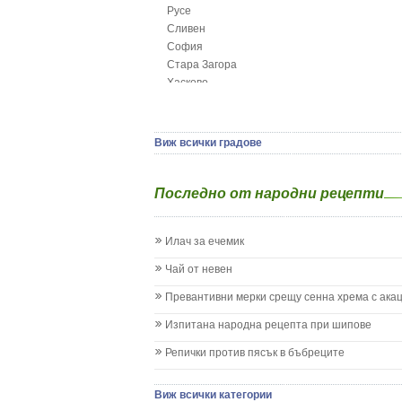
Русе
Глисти
Сливен
Грижа за пъпа на новороденото
София
Грип при бебето и детето
Стара Загора
Гърч
Хасково
Да отгледам и възпитам детето си
Ямбол
Детска церебрална парализа
Детски аутизъм
Детски диабет
Виж всички градове
Екземи при деца
Епилепсия при деца
Последно от народни рецепти
Жълтеница
Запек на бебето и детето
Заушка
Илач за ечемик
Имунизационен календар
Кашлица при бебето и детето
Чай от невен
Коклюш при бебето и детето
Превантивни мерки срещу сенна хрема с ака
Колики
Менингит
Изпитана народна рецепта при шипове
Млечни зъби
Репички против пясък в бъбреците
Млечница
Морбили
Нощно напикаване - енуреза
Виж всички категории