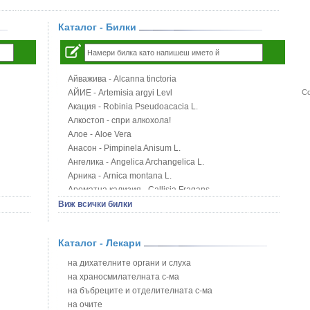
Каталог - Билки
Айважива - Alcanna tinctoria
АЙИЕ - Artemisia argyi Levl
Со
Акация - Robinia Pseudoacacia L.
Алкостоп - спри алкохола!
Алое - Aloe Vera
Анасон - Pimpinela Anisum L.
Ангелика - Angelica Archangelica L.
Арника - Arnica montana L.
Ароматна кализия - Callisia Fragans
Арония - Sorbus melanocorpa
Виж всички билки
Бабини зъби - Tribulus terrestris
Билки за бани при хемороиди
Каталог - Лекари
Блатен аир - Acorus calamus L.
Блатен тъжник - Spirea ulmaria L.
на дихателните органи и слуха
Блян
на храносмилателната с-ма
Бобови шушулки - Phaseolus Vulgaris L.
на бъбреците и отделителната с-ма
Божур - Paeonia Decora
на очите