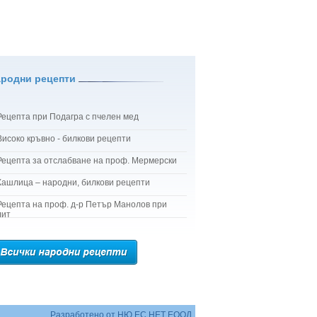
ародни рецепти
Рецепта при Подагра с пчелен мед
Високо кръвно - билкови рецепти
Рецепта за отслабване на проф. Мермерски
Кашлица – народни, билкови рецепти
Рецепта на проф. д-р Петър Манолов при
лит
Разработено от
НЮ ЕС НЕТ ЕООД