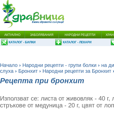
АКТУАЛНО
ЗАБОЛЯВАНИЯ
НАРОДНИ РЕЦЕПТИ
ХРАН
КАТАЛОГ - БИЛКИ
КАТАЛОГ - ЛЕКАРИ
Начало
›
Народни рецепти - групи болки
›
на ди
слуха
›
Бронхит
›
Народни рецепти за Бронхит
›
Рецепта при бронхит
Използват се: листа от живовляк - 40 г, 
стръкове от медуница - 20 г, цвят от лопе