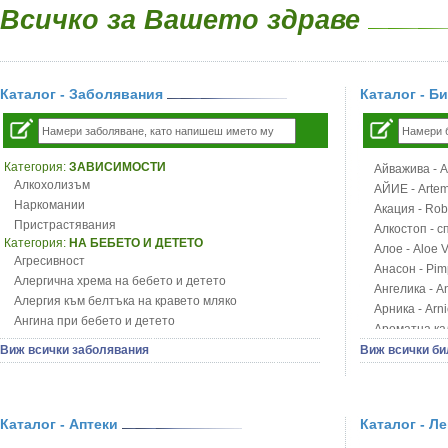
Всичко за Вашето здраве
Каталог - Заболявания
Каталог - Б
Категория:
ЗАВИСИМОСТИ
Айважива - Al
Алкохолизъм
АЙИЕ - Artemi
Наркомании
Акация - Rob
Пристрастявания
Алкостоп - с
Категория:
НА БЕБЕТО И ДЕТЕТО
Алое - Aloe 
Агресивност
Анасон - Pim
Алергична хрема на бебето и детето
Ангелика - An
Алергия към белтъка на кравето мляко
Арника - Arn
Ангина при бебето и детето
Ароматна кал
Анемия при бебето и детето
Арония - So
Виж всички заболявания
Виж всички би
Апетит - пълни деца
Бабини зъби -
Аромотерапия и децата
Билки за ба
Безапетитие при бебето и детето
Блатен аир -
Бронхиална астма при бебето и детето
Каталог - Аптеки
Каталог - Л
Блатен тъжни
Бронхит и пневмония при деца