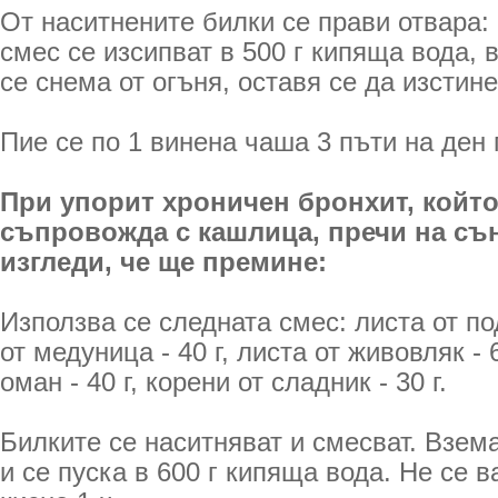
От наситнените билки се прави отвара:
смес се изсипват в 500 г кипяща вода, 
се снема от огъня, оставя се да изстин
Пие се по 1 винена чаша 3 пъти на ден 
При упорит хроничен бронхит, койт
съпровожда с кашлица, пречи на сън
изгледи, че ще премине:
Използва се следната смес: листа от под
от медуница - 40 г, листа от живовляк - 
оман - 40 г, корени от сладник - 30 г.
Билките се наситняват и смесват. Взем
и се пуска в 600 г кипяща вода. Не се в