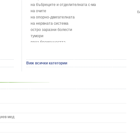
Бобови шушулки - Phaseolus Vulgaris L.
на бъбреците и отделителната с-ма
Божур - Paeonia Decora
на очите
Б
Борови връхчета - Pinus sylvestris
на опорно-двигателната
Босилек - Ocimum Basillicum
на нервната система
Брей - Tamus Communis
остро заразни болести
Брош - Rubia tinctorum L.
тумори
Бръшлян - Hedera helix L.
през бременността
Бряст - Ulmus
на сърцето и кръвоносните съдове
Бушменски отровен храст - Acokanthera oppositifolia
на устната кухина
Бял имел - Viscum album L.
сексуални проблеми
Виж всички категории
Бял оман - Inula Helenium L.
на половите органи
Бял Равнец - Achillea Millefolium L.
зависимости
Бял трън - Silybum Marianum L.
на жлезите с вътрешна секреция
Бяла бреза - Betula pendula
паразитни болести
Бяла върба - Salix Аlba
на бебето и детето
Великденче - Veronica
на кожата и венерически
Ветрогон - Eryngium Campestre
други
Вечнозелен кипарис
Вишна - Prunus cerasus L.
циев мед
Водна детелина - Menyanthes trifoliata L.
Водно Пипериче - Polygonum Hydropiper L.
Волски език - Asplenium scolopendrium