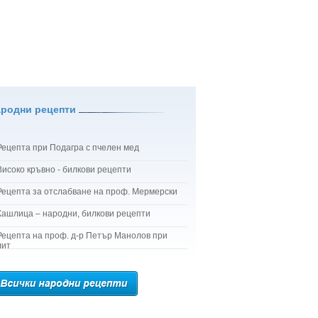
ародни рецепти
Рецепта при Подагра с пчелен мед
Високо кръвно - билкови рецепти
Рецепта за отслабване на проф. Мермерски
Кашлица – народни, билкови рецепти
Рецепта на проф. д-р Петър Манолов при
лит