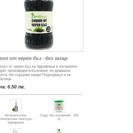
роп от черен бъз - без захар
опът от черен бъз на Здравница е натурален
дукт, произведен в България, по домашна
епта. Не съдържа захар! Подходящ е и за
етици....
а: 6.50 лв.
Безалкохолна
Сода, без алуминий - 250
рополисова тинктура -
гр.
Здравница