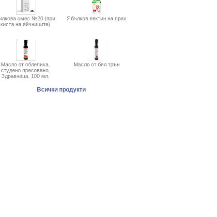
илкова смес №20 (при
Ябълков пектин на прах
киста на яйчниците)
Масло от облепиха,
Масло от бял трън
студено пресовано,
Здравница, 100 мл.
Всички продукти