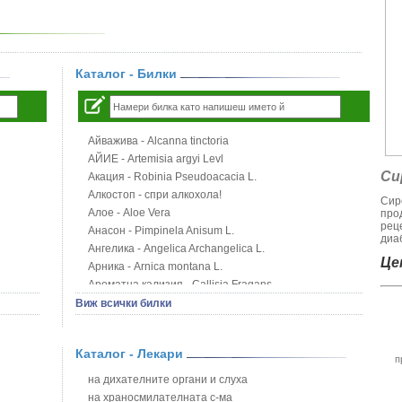
Каталог - Билки
Айважива - Alcanna tinctoria
АЙИЕ - Artemisia argyi Levl
Си
Акация - Robinia Pseudoacacia L.
Алкостоп - спри алкохола!
Сир
Алое - Aloe Vera
про
рец
Анасон - Pimpinela Anisum L.
диаб
Ангелика - Angelica Archangelica L.
Цен
Арника - Arnica montana L.
Ароматна кализия - Callisia Fragans
Арония - Sorbus melanocorpa
Виж всички билки
Бабини зъби - Tribulus terrestris
Билки за бани при хемороиди
Каталог - Лекари
Блатен аир - Acorus calamus L.
п
Блатен тъжник - Spirea ulmaria L.
на дихателните органи и слуха
Блян
на храносмилателната с-ма