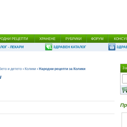
РОДНИ РЕЦЕПТИ
ХРАНЕНЕ
РУБРИКИ
ФОРУМ
КОНСУ
ЛОГ - ЛЕКАРИ
ЗДРАВЕН КАТАЛОГ
ЗДРА
З
бето и детето
›
Колики
› Народни рецепти за Колики
и
Пр