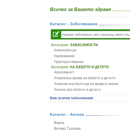
Всичко за Вашето здраве
Каталог - Заболявания
Категория:
ЗАВИСИМОСТИ
Алкохолизъм
Наркомании
Пристрастявания
Категория:
НА БЕБЕТО И ДЕТЕТО
Агресивност
Алергична хрема на бебето и детето
Алергия към белтъка на кравето мляко
Ангина при бебето и детето
Анемия при бебето и детето
Виж всички заболявания
Апетит - пълни деца
Аромотерапия и децата
Безапетитие при бебето и детето
Каталог - Аптеки
Бронхиална астма при бебето и детето
Варна
Бронхит и пневмония при деца
Велико Търново