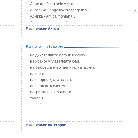
Анасон - Pimpinela Anisum L.
Ангелика - Angelica Archangelica L.
Со
Арника - Arnica montana L.
Ароматна кализия - Callisia Fragans
Арония - Sorbus melanocorpa
Виж всички билки
Бабини зъби - Tribulus terrestris
Билки за бани при хемороиди
Я
Каталог - Лекари
Блатен аир - Acorus calamus L.
Блатен тъжник - Spirea ulmaria L.
на дихателните органи и слуха
Блян
на храносмилателната с-ма
Бобови шушулки - Phaseolus Vulgaris L.
на бъбреците и отделителната с-ма
Божур - Paeonia Decora
на очите
Борови връхчета - Pinus sylvestris
на опорно-двигателната
Босилек - Ocimum Basillicum
на нервната система
Брей - Tamus Communis
остро заразни болести
Брош - Rubia tinctorum L.
тумори
Бръшлян - Hedera helix L.
през бременността
Бряст - Ulmus
на сърцето и кръвоносните съдове
Бушменски отровен храст - Acokanthera oppositifolia
на устната кухина
Бял имел - Viscum album L.
сексуални проблеми
Виж всички категории
Бял оман - Inula Helenium L.
на половите органи
Бял Равнец - Achillea Millefolium L.
зависимости