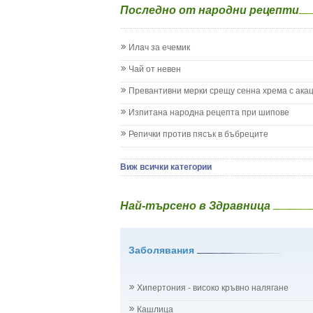
Последно от народни рецепти
Жълтеница
Запек на бебето и детето
Заушка
Илач за ечемик
Имунизационен календар
Кашлица при бебето и детето
Чай от невен
Коклюш при бебето и детето
Превантивни мерки срещу сенна хрема с ака
Колики
Менингит
Изпитана народна рецепта при шипове
Млечни зъби
Репички против пясък в бъбреците
Млечница
Морбили
Нощно напикаване - енуреза
Виж всички категории
Отит
Отравяне
Най-търсено в Здравница
Плач
Подсичане
Проблеми в пикочните пътища и бъбреците
Заболявания
Проблеми с очите на бебето и детето
Разстройство - диария при бебето и детето
Рахит
Хипертония - високо кръвно налягане
Рубеола
Температура - висока
Кашлица