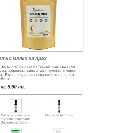
атно мляко на прах
атно мляко" на прах на "Здравница" съдържа
кума, цейлонска канела, джинджифил и черен
ер. Вкусна и здравословна напитка за цялото
йство....
а: 6.60 лв.
Масло от облепиха,
Масло от бял трън
студено пресовано,
Здравница, 100 мл.