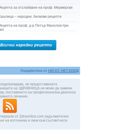
Рецепта за отслабване на проф. Мермерски
Кашлица – народни, билкови рецепти
Рецепта на проф. д-р Петър Манолов при
лит
Разработено от
НЮ ЕС НЕТ ЕООД
редупреждава, че предоставената
аниците на ЗДРАВНИЦА не може да замени
ар, поставянето на професионална диагноза
нужното лечение.
териали от Zdravnitza.com задължително
не на източника и линк към съответната