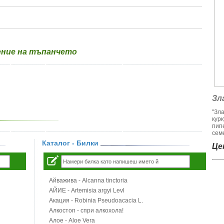
ение на тъпанчето
Зл
"Зл
кур
пип
семе
Каталог - Билки
Цен
Айважива - Alcanna tinctoria
АЙИЕ - Artemisia argyi Levl
Акация - Robinia Pseudoacacia L.
Алкостоп - спри алкохола!
Алое - Aloe Vera