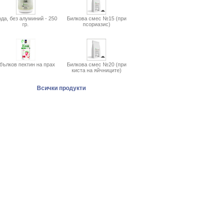
да, без алуминий - 250
Билкова смес №15 (при
гр.
псориазис)
бълков пектин на прах
Билкова смес №20 (при
киста на яйчниците)
Всички продукти