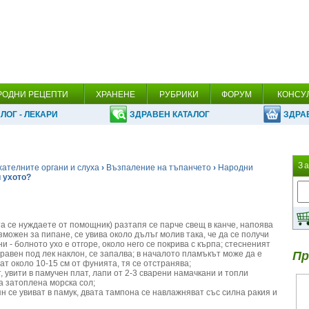
РОДНИ РЕЦЕПТИ
ХРАНЕНЕ
РУБРИКИ
ФОРУМ
КОНСУ
ЛОГ - ЛЕКАРИ
ЗДРАВЕН КАТАЛОГ
ЗДРА
З
хателните органи и слуха
›
Възпаление на тъпанчето
›
Народни
и ухото?
епта се нуждаете от помощник) разтапя се парче свещ в канче, напоява
зможен за пипане, се увива около дълъг молив така, че да се получи
и - болното ухо е отгоре, около него се покрива с кърпа; стесненият
зправен под лек наклон, се запалва; в началото пламъкът може да е
Пр
ат около 10-15 см от фунията, тя се отстранява;
, увити в памучен плат, лапи от 2-3 сварени намачкани и топли
а затоплена морска сол;
н се увиват в памук, двата тампона се навлажняват със силна ракия и