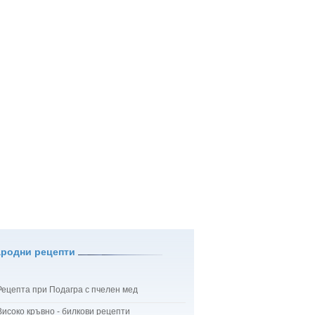
ародни рецепти
Рецепта при Подагра с пчелен мед
Високо кръвно - билкови рецепти