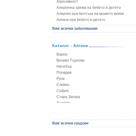
Агресивност
Алергична хрема на бебето и детето
Алергия към белтъка на кравето мляко
Ангина при бебето и детето
Анемия при бебето и детето
Виж всички заболявания
Апетит - пълни деца
Аромотерапия и децата
Безапетитие при бебето и детето
Каталог - Аптеки
Бронхиална астма при бебето и детето
Варна
Бронхит и пневмония при деца
Велико Търново
Варицела
Несебър
Висока температура на бебето и детето
Пловдив
Възпаление на ушите на бебето и детето
Русе
Глисти
Сливен
Грижа за пъпа на новороденото
София
Грип при бебето и детето
Стара Загора
Гърч
Хасково
Да отгледам и възпитам детето си
Ямбол
Детска церебрална парализа
Детски аутизъм
Детски диабет
Виж всички градове
Екземи при деца
Епилепсия при деца