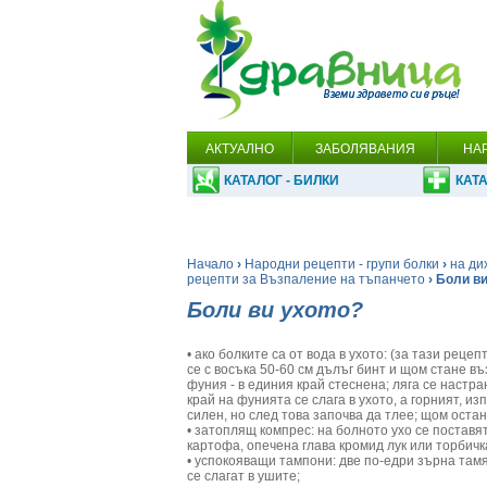
АКТУАЛНО
ЗАБОЛЯВАНИЯ
НА
КАТАЛОГ - БИЛКИ
КАТА
Начало
›
Народни рецепти - групи болки
›
на ди
рецепти за Възпаление на тъпанчето
› Боли в
Боли ви ухото?
• ако болките са от вода в ухото: (за тази рец
се с восъка 50-60 см дълъг бинт и щом стане въ
фуния - в единия край стеснена; ляга се настран
край на фунията се слага в ухото, а горният, и
силен, но след това започва да тлее; щом остан
• затоплящ компрес: на болното ухо се поставят
картофа, опечена глава кромид лук или торбичк
• успокояващи тампони: две по-едри зърна тамя
се слагат в ушите;