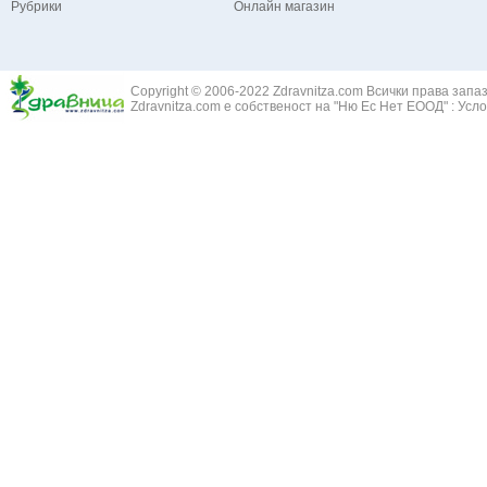
Рубрики
Онлайн магазин
Зайча сянка -
Белодробна емболия и белодробен инфаркт
Здравец - Ge
Белодробна склероза
Златовръх - 
Болки в ушите
Змийски лапа
Бронхиектазии - разширение на бронхите
Copyright © 2006-2022 Zdravnitza.com Всички права запа
Змийско мляк
Бронхиолит
Zdravnitza.com е собственост на "Ню Ес Нет ЕООД" :
Усло
Зърнастец -
Бронхит
Иглика - Fl. 
Бронхопневмония
Изсипливче -
Възпаление на тъпанчето
Исиот - Zingib
Възпалено гърло
Исландски ли
Задавяне с чуждо тяло
Исоп - Hyssop
Кашлица
Калина - Vib
Кръвоизлив от носа
Калоферче -
Ларингит
Каменоломка 
Мениеров синдром
Камшик - Agr
Моноцитна ангина
Карамфил - E
Плеврит
Кафяво морск
Саркоидоза
Кисел трън - 
Сенна хрема
Клинавче /орл
Синуит
Коило - Stipa
Сърбеж в ушите
Комунига - Me
Трахеит
Коноп - Canna
Туберкулоза