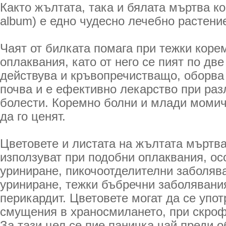
Както жълтата, така и бялата мъртва к
album) е едно чудесно лечебно растени
Чаят от билката помага при тежки коре
оплаквания, като от него се пият по дв
действува и кръвопречистващо, оборва
почва и е ефективно лекарство при раз
болести. Коремно болни и млади момич
да го ценят.
Цветовете и листата на жълтата мъртва
използуват при подобни оплаквания, ос
уриниране, пикочоотделителни заболяв
уриниране, тежки бъбречни заболявания
перикардит. Цветовете могат да се упот
смущения в храносмилането, при скроф
За тази цел се пие паничка чай преди о