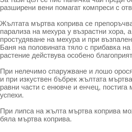
разширени вени помагат компреси с отв
Жълтата мъртва коприва се препоръчва
парализа на мехура у възрастни хора, а
простудяване на мехура и при възпален
Баня на половината тяло с прибавка на 
растение действува особено благоприят
При нелечимо спаружване и лошо орос
и при изкуствен бъбрек жълтата мъртва
равни части с енювче и енчец, постига
успехи.
При липса на жълта мъртва коприва мо
бяла мъртва коприва.