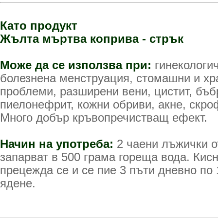
Като продукт
Жълта мъртва коприва - стрък
Може да се използва при:
гинекологи
болезнена менструация, стомашни и х
проблеми, разширени вени, цистит, бъб
пиелонефрит, кожни обриви, акне, скро
Много добър кръвопречистващ ефект.
Начин на употреба:
2 чаени лъжички о
запарват в 500 грама гореща вода. Кисн
прецежда се и се пие 3 пъти дневно по
ядене.