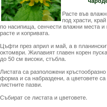
чарод
Расте във влажни
под храсти, край
по насипища, сенчести влажни места и 
расте и копривата.
Цъфти през април и май, а в планински
октомври. Жилавият главен корен пуска
до 50 см високи, стъбла.
Листата са разположени кръстообразно
форма и са набраздени, а цветовете са
листните пазви.
Събират се листата и цветовете.