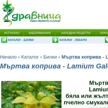
АКТУАЛНО
ЗАБОЛЯВАНИЯ
НАРОДНИ РЕЦЕПТИ
ХРАН
КАТАЛОГ - БИЛКИ
КАТАЛОГ - ЛЕКАРИ
Начало
›
Каталог
›
Билки
› Мъртва коприва - 
Мъртва коприва - Lamium Gal
Мъртв
Lamiu
бяла или жъл
пчелно смукало