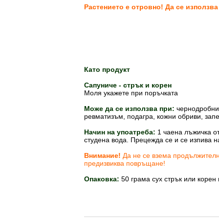
Растението е отровно! Да се използва
Като продукт
Сапуниче - ст
Моля укажете при поръчката
Може да се използва при:
чернодробни,
ревматизъм, подагра, кожни обриви, запе
Начин на упоатреба:
1 чаена лъжичка от
студена вода. Прецежда се и се изпива н
Внимание!
Да не се взема продължителн
предизвиква повръщане!
Опаковка:
50 грама сух стрък или корен