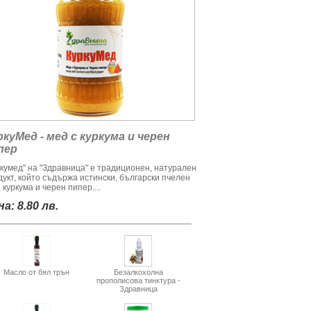
ркуМед - мед с куркума и черен
пер
ркумед" на "Здравница" е традиционен, натурален
дукт, който съдържа истински, български пчелен
 куркума и черен пипер....
а: 8.80 лв.
Масло от бял трън
Безалкохолна
прополисова тинктура -
Здравница