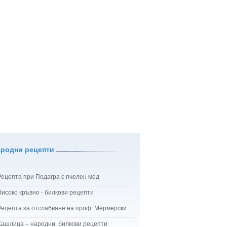
ародни рецепти
Рецепта при Подагра с пчелен мед
Високо кръвно - билкови рецепти
Рецепта за отслабване на проф. Мермерски
Кашлица – народни, билкови рецепти