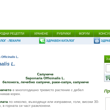
РОДНИ РЕЦЕПТИ
ХРАНЕНЕ
РУБРИКИ
ФОРУМ
КОНСУ
ЛОГ - ЛЕКАРИ
ЗДРАВЕН КАТАЛОГ
ЗДРА
Officinalis L.
З
alis L.
Сапуниче
Saponaria Officinalis L.
белонога, лечебно сапунче, раки-сапун, сапуниче
ничето
е многогодишно тревисто растение с дебел
Пр
никав корен.
лата
по няколко, възходящи или изправени, голи, високи 30-
, в горната си част разклонени.