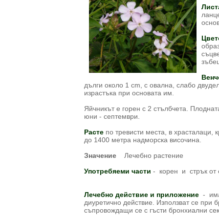
Лист
ланце
основ
Цвет
обра
съцве
зъбе
Венч
дълги около 1 cm, с овална, слабо двудел
израстъка при основата им.
Яйчникът е горен с 2 стълбчета. Плодна
юни - септември.
Расте
по тревисти места, в храсталаци, к
до 1400 метра надморска височина.
Значение
Лечебно растение
Употребяеми части
- корен и стрък от
Лечебно действие и приложение
- има
диуретично действие. Използват се при 
съпровождащи се с гъсти бронхиални се