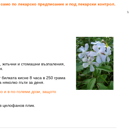
 само по лекарско предписание и под лекарски контрол.
М
рък и корен
 жлъчни и стомашни възпаления,
к.
 билката кисне 8 часа в 250 грама
а няколко пъти за деня.
о и в по-големи дози, защото
 в целофанов плик.