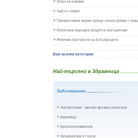
Илач за ечемик
Имунизационен календар
Кашлица при бебето и детето
Чай от невен
Коклюш при бебето и детето
Превантивни мерки срещу сенна хрема с ака
Колики
Менингит
Изпитана народна рецепта при шипове
Млечни зъби
Репички против пясък в бъбреците
Млечница
Морбили
Нощно напикаване - енуреза
Виж всички категории
Отит
Отравяне
Най-търсено в Здравница
Плач
Подсичане
Проблеми в пикочните пътища и бъбреците
Заболявания
Проблеми с очите на бебето и детето
Разстройство - диария при бебето и детето
Рахит
Хипертония - високо кръвно налягане
Рубеола
Температура - висока
Кашлица
Травми на бебето и детето
Бронхопневмония
Хрема при бебето и детето
Категория:
НА БЪБРЕЦИТЕ И ОТДЕЛИТЕЛНАТ
Кръвоизлив от носа