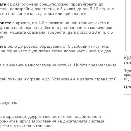
ата
са разположени срещуположно, продълговати до
тни, целокрайни, заострени, с 3 жилки, дълги 5-12 cm, към
ата стеснени в къса дръжка или приседнали.
овете
с дръжка, по 1-2 в пазвите на най-горните листа и
зуващи на върха на стъблото и разклоненията меличестки
тия. Чашката сраснала, тръбеста, дълга около 20 mm, с 5
ца.
ето
бяло до розово, образувано от 5 свободни листчета,
на горна част, с удължена тясна долна част - нокът, с два
Ку
пи
та е яйцевидна многосеменна кутийка. Цъфти през месеците
"Ку
про
рай пътища и огради и др. Установен е в цялата страна от 0
мед,
Цен
 сапуниче
 отхрачващо, диуретично, потогонно, слабително и
бронхити и други заболявания на дихателната система,
крети и мъчителна кашлица.