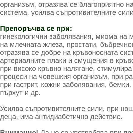
организъм, отразява се благоприятно н
система, усилва съпротивителните сили
Препоръчва се при:
гинекологични заболявания, миома на м
на млечната жлеза, простати, бъбречно
отразява се добре на кръвоносната сис
артериалните плаки и смущения в кръв
при високо кръвно налягане, стимулира
процеси на човешкия организъм, при ра
при гастрит, кожни заболявания, бемки,
пърхут и др.
Усилва съпротивителните сили, при но
деца, има антидиабетично действие.
Внимание!
Да не се употребява при п