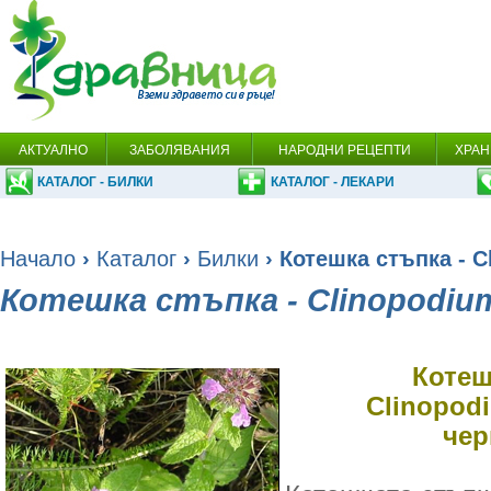
АКТУАЛНО
ЗАБОЛЯВАНИЯ
НАРОДНИ РЕЦЕПТИ
ХРАН
КАТАЛОГ - БИЛКИ
КАТАЛОГ - ЛЕКАРИ
Начало
›
Каталог
›
Билки
› Котешка стъпка - C
Котешка стъпка - Clinopodium
Котеш
Clinopodi
чер