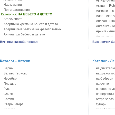
АЙИЕ - Artemi
Наркомании
Акация - Rob
Пристрастявания
Алкостоп - с
Категория:
НА БЕБЕТО И ДЕТЕТО
Алое - Aloe 
Агресивност
Анасон - Pim
Алергична хрема на бебето и детето
Ангелика - An
Алергия към белтъка на кравето мляко
Арника - Arn
Ангина при бебето и детето
Ароматна кал
Анемия при бебето и детето
Арония - So
Виж всички заболявания
Виж всички би
Апетит - пълни деца
Бабини зъби -
Аромотерапия и децата
Билки за ба
Безапетитие при бебето и детето
Блатен аир -
Бронхиална астма при бебето и детето
Каталог - Аптеки
Каталог - Л
Блатен тъжни
Бронхит и пневмония при деца
Блян
Варна
на дихателни
Варицела
Бобови шушул
Велико Търново
на храносми
Висока температура на бебето и детето
Божур - Paeo
Несебър
на бъбрецит
Възпаление на ушите на бебето и детето
Борови връхче
Пловдив
на очите
Глисти
Босилек - Oc
Русе
на опорно-д
Грижа за пъпа на новороденото
Брей - Tamu
Сливен
на нервната
Грип при бебето и детето
Брош - Rubia 
София
остро зараз
Гърч
Бръшлян - He
Стара Загора
тумори
Да отгледам и възпитам детето си
Бряст - Ulmu
Хасково
през бремен
Детска церебрална парализа
Бушменски от
Ямбол
на сърцето 