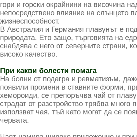
гори и горски окрайнини на височина на
непосредствено влияние на слънцето п
жизнеспособност.
В Австралия и Германия плавунът е под
природата. Ето защо, търговията на едр
снабдява с него от северните страни, к
високо качество.
При какви болести помага
На болни от подагра и ревматизъм, даже
появили промени в ставните форми, пр
хемороиди, се препоръчва чай от плавун
страдат от разстройство трябва много 
използват чая, тъй като могат да се по
червата.
Чаят намира широко приложение и при 