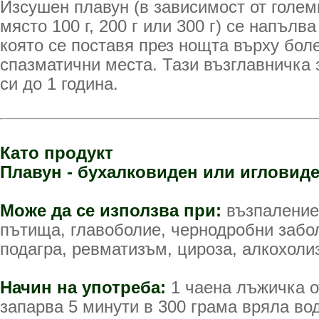
Изсушен плавун (в зависимост от голем
място 100 г, 200 г или 300 г) се напълв
която се поставя през нощта върху бол
спазматични места. Тази възглавничка 
си до 1 година.
Като продукт
Плавун - бухалковиден или игловид
Може да се използва при:
възпаление
пътища, главоболие, чернодробни забол
подагра, ревматизъм, цироза, алкохоли
Начин на употреба:
1 чаена лъжичка о
запарва 5 минути в 300 грама вряла во