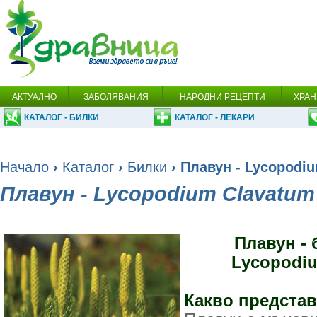
АКТУАЛНО
ЗАБОЛЯВАНИЯ
НАРОДНИ РЕЦЕПТИ
ХРАН
КАТАЛОГ - БИЛКИ
КАТАЛОГ - ЛЕКАРИ
Начало
›
Каталог
›
Билки
› Плавун - Lycopodiu
Плавун - Lycopodium Clavatum
Плавун -
Lycopodiu
Какво предста