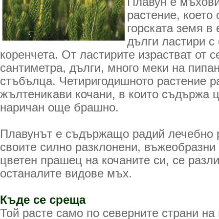
Плавун е мъхови
растение, което 
горската земя в
дълги ластири с
коренчета. От ластирите израстват от с
сантиметра, дълги, много меки на пипа
стъбълца. Четиригодишното растение р
жълтеникави кочани, в които съдържа 
наричан още брашно.
Плавунът е съдържащо радий лечебно р
своите силно разклонени, въжеобразни
цветен прашец на кочаните си, се разл
останалите видове мъх.
Къде се среща
Той расте само по северните страни на