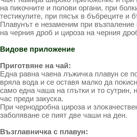
на пикочните и полови органи, при болк
тестикулите, при пясък в бъбреците и б
Плавунът е незаменим при възпаление 
на черния дроб и цироза на черния дро
Видове приложение
Приготвяне на чай:
Една равна чаена лъжичка плавун се по
вряла вода и се оставя малко да покисн
само една чаша на глътки и то сутрин, 
час преди закуска.
При чернодробна цироза и злокачестве
заболяване се пият две чаши на ден.
Възглавничка с плавун: