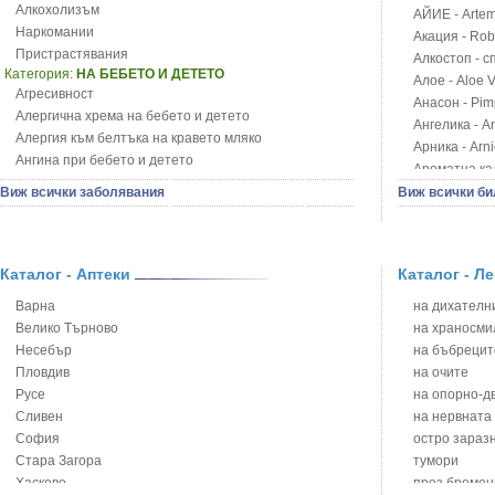
Алкохолизъм
АЙИЕ - Artemi
Наркомании
Акация - Rob
Пристрастявания
Алкостоп - с
Категория:
НА БЕБЕТО И ДЕТЕТО
Алое - Aloe 
Агресивност
Анасон - Pim
Алергична хрема на бебето и детето
Ангелика - An
Алергия към белтъка на кравето мляко
Арника - Arn
Ангина при бебето и детето
Ароматна кал
Анемия при бебето и детето
Арония - So
Виж всички заболявания
Виж всички би
Апетит - пълни деца
Бабини зъби -
Аромотерапия и децата
Билки за ба
Безапетитие при бебето и детето
Блатен аир -
Бронхиална астма при бебето и детето
Каталог - Аптеки
Каталог - Л
Блатен тъжни
Бронхит и пневмония при деца
Блян
Варна
на дихателни
Варицела
Бобови шушул
Велико Търново
на храносми
Висока температура на бебето и детето
Божур - Paeo
Несебър
на бъбрецит
Възпаление на ушите на бебето и детето
Борови връхче
Пловдив
на очите
Глисти
Босилек - Oc
Русе
на опорно-д
Грижа за пъпа на новороденото
Брей - Tamu
Сливен
на нервната
Грип при бебето и детето
Брош - Rubia 
София
остро зараз
Гърч
Бръшлян - He
Стара Загора
тумори
Да отгледам и възпитам детето си
Бряст - Ulmu
Хасково
през бремен
Детска церебрална парализа