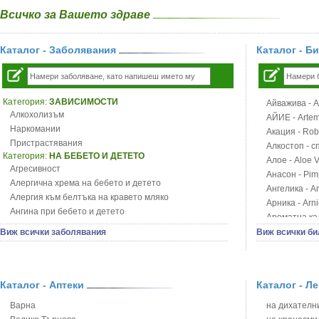
Всичко за Вашето здраве
Каталог - Заболявания
Каталог - Б
Категория:
ЗАВИСИМОСТИ
Айважива - Al
Алкохолизъм
АЙИЕ - Artemi
Наркомании
Акация - Rob
Пристрастявания
Алкостоп - с
Категория:
НА БЕБЕТО И ДЕТЕТО
Алое - Aloe 
Агресивност
Анасон - Pim
Алергична хрема на бебето и детето
Ангелика - An
Алергия към белтъка на кравето мляко
Арника - Arn
Ангина при бебето и детето
Ароматна кал
Анемия при бебето и детето
Арония - So
Виж всички заболявания
Виж всички би
Апетит - пълни деца
Бабини зъби -
Аромотерапия и децата
Билки за ба
Безапетитие при бебето и детето
Блатен аир -
Бронхиална астма при бебето и детето
Каталог - Аптеки
Каталог - Л
Блатен тъжни
Бронхит и пневмония при деца
Блян
Варна
на дихателни
Варицела
Бобови шушул