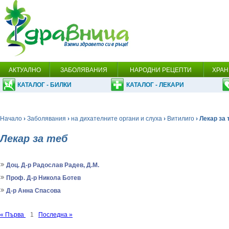
АКТУАЛНО
ЗАБОЛЯВАНИЯ
НАРОДНИ РЕЦЕПТИ
ХРАН
КАТАЛОГ - БИЛКИ
КАТАЛОГ - ЛЕКАРИ
Начало
›
Заболявания
›
на дихателните органи и слуха
›
Витилиго
› Лекар за 
Лекар за теб
Доц. Д-р Радослав Радев, Д.М.
Проф. Д-р Никола Ботев
Д-р Анна Спасова
« Първа
1
Последна »