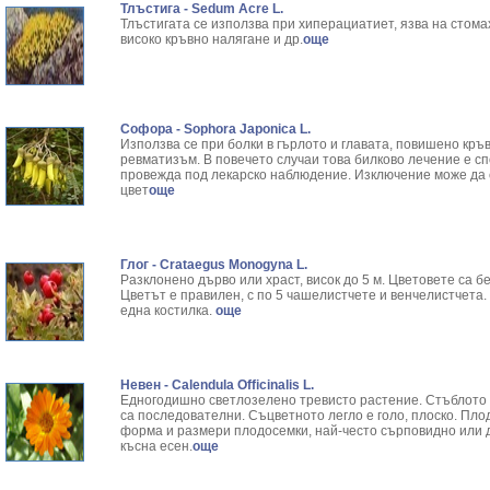
Тлъстига - Sedum Acre L.
Тлъстигата се използва при хиперациатиет, язва на стома
високо кръвно налягане и др.
още
Софора - Sophora Japonica L.
Използва се при болки в гърлото и главата, повишено кръ
ревматизъм. В повечето случаи това билково лечение е сп
провежда под лекарско наблюдение. Изключение може да с
цвет
още
Глог - Crataegus Monogyna L.
Разклонено дърво или храст, висок до 5 м. Цветовете са 
Цветът е правилен, с по 5 чашелистчете и венчелистчета. 
една костилка.
още
Невен - Calendula Officinalis L.
Едногодишно светлозелено тревисто растение. Стъблото е
са последователни. Съцветното легло е голо, плоско. Пл
форма и размери плодосемки, най-често сърповидно или 
късна есен.
още