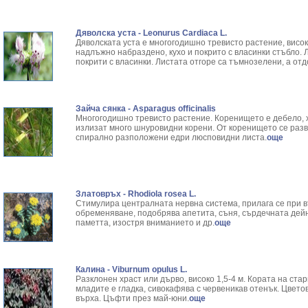
Дяволска уста - Leonurus Cardiaca L.
Дяволската уста е многогодишно тревисто растение, висок
надлъжно набраздено, кухо и покрито с власинки стъбло. Л
покрити с власинки. Листата отгоре са тъмнозелени, а отд
Зайча сянка - Asparagus officinalis
Многогодишно тревисто растение. Коренището е дебело, х
излизат много шнуровидни корени. От коренището се разв
спирално разположени едри люсповидни листа.
още
Златовръх - Rhodiola rosea L.
Стимулира централната нервна система, прилага се при 
обременяване, подобрява апетита, съня, сърдечната дейн
паметта, изостря вниманието и др.
още
Калина - Viburnum opulus L.
Разклонен храст или дърво, високо 1,5-4 м. Кората на стар
младите е гладка, сивокафява с червеникав отенък. Цвето
върха. Цъфти през май-юни.
още