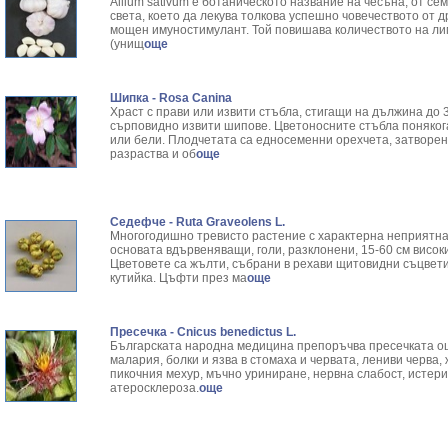
Allium sativum е ботаническото название на чесъна, от се
света, което да лекува толкова успешно човечеството от 
мощен имуностимулант. Той повишава количеството на ли
(унищ
още
Шипка - Rosa Canina
Храст с прави или извити стъбла, стигащи на дължина до 3
сърповидно извити шипове. Цветоносните стъбла понякога
или бели. Плодчетата са едносеменни орехчета, затворени
разраства и об
още
Седефче - Ruta Graveolens L.
Многогодишно тревисто растение с характерна неприятна 
основата вдървеняващи, голи, разклонени, 15-60 см висок
Цветовете са жълти, събрани в рехави щитовидни съцвети
кутийка. Цъфти през ма
още
Пресечка - Cnicus benedictus L.
Българската народна медицина препоръчва пресечката ощ
малария, болки и язва в стомаха и червата, лениви черва,
пикочния мехур, мъчно уриниране, нервна слабост, истер
атеросклероза.
още