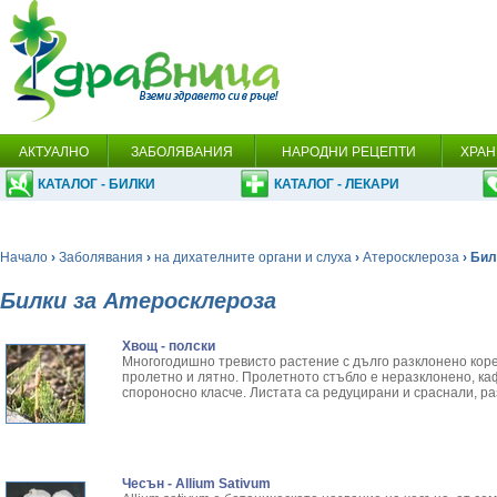
АКТУАЛНО
ЗАБОЛЯВАНИЯ
НАРОДНИ РЕЦЕПТИ
ХРАН
КАТАЛОГ - БИЛКИ
КАТАЛОГ - ЛЕКАРИ
Начало
›
Заболявания
›
на дихателните органи и слуха
›
Атеросклероза
› Бил
Билки за Атеросклероза
Хвощ - полски
Многогодишно тревисто растение с дълго разклонено кор
пролетно и лятно. Пролетното стъбло е неразклонено, к
спороносно класче. Листата са редуцирани и сраснали, р
Чесън - Allium Sativum