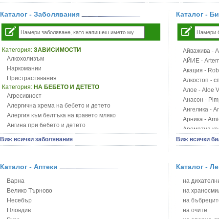
Каталог - Заболявания
Каталог - Б
Категория:
ЗАВИСИМОСТИ
Айважива - Al
Алкохолизъм
АЙИЕ - Artemi
Наркомании
Акация - Rob
Пристрастявания
Алкостоп - с
Категория:
НА БЕБЕТО И ДЕТЕТО
Алое - Aloe 
Агресивност
Анасон - Pim
Алергична хрема на бебето и детето
Ангелика - An
Алергия към белтъка на кравето мляко
Арника - Arn
Ангина при бебето и детето
Ароматна кал
Анемия при бебето и детето
Арония - So
Виж всички заболявания
Виж всички би
Апетит - пълни деца
Бабини зъби -
Аромотерапия и децата
Билки за ба
Безапетитие при бебето и детето
Каталог - Аптеки
Каталог - Л
Блатен аир -
Бронхиална астма при бебето и детето
Блатен тъжни
Варна
на дихателни
Бронхит и пневмония при деца
Блян
Велико Търново
на храносми
Варицела
Бобови шушул
Несебър
на бъбрецит
Висока температура на бебето и детето
Божур - Paeo
Пловдив
на очите
Възпаление на ушите на бебето и детето
Борови връхче