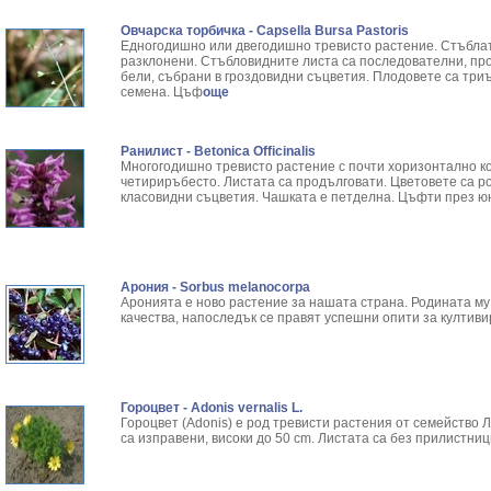
Овчарска торбичка - Capsella Bursa Pastoris
Едногодишно или двегодишно тревисто растение. Стъблат
разклонени. Стъбловидните листа са последователни, про
бели, събрани в гроздовидни съцветия. Плодовете са три
семена. Цъф
още
Ранилист - Betonica Officinalis
Многогодишно тревисто растение с почти хоризонтално к
четириръбесто. Листата са продълговати. Цветовете са р
класовидни съцветия. Чашката е петделна. Цъфти през юн
Арония - Sorbus melanocorpa
Аронията е ново растение за нашата страна. Родината му
качества, напоследък се правят успешни опити за култиви
Гороцвет - Adonis vernalis L.
Гороцвет (Adonis) е род тревисти растения от семейство 
са изправени, високи до 50 cm. Листата са без прилистниц