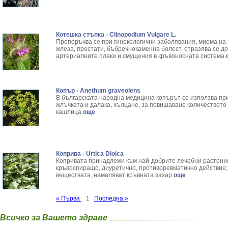
Котешка стъпка - Clinopodium Vulgare L.
Препоръчва се при гинекологични заболявания, миома на 
жлеза, простати, бъбречнокаменна болест, отразява се д
артериалните плаки и смущения в кръвоносната система.
Копър - Anethum graveolens
В българската народна медицина копърът се използва при
жлъчката и далака, хълцане, за повишаване количеството 
кашлица.
още
Коприва - Urtica Dioica
Копривата принадлежи към най-добрите лечебни растения
кръвоспиращо, диуретично, противоревматично действие;
веществата, намаляват кръвната захар.
още
« Първа
1
Последна »
Всичко за Вашето здраве