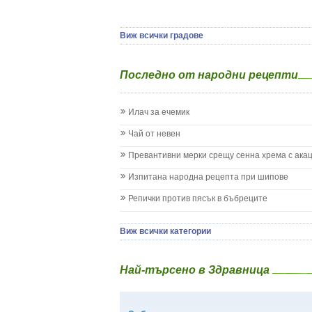
Ямбол
Детска церебрална парализа
Детски аутизъм
Детски диабет
Виж всички градове
Екземи при деца
Епилепсия при деца
Последно от народни рецепти
Жълтеница
Запек на бебето и детето
Заушка
Илач за ечемик
Имунизационен календар
Кашлица при бебето и детето
Чай от невен
Коклюш при бебето и детето
Превантивни мерки срещу сенна хрема с ака
Колики
Менингит
Изпитана народна рецепта при шипове
Млечни зъби
Репички против пясък в бъбреците
Млечница
Морбили
Нощно напикаване - енуреза
Виж всички категории
Отит
Отравяне
Най-търсено в Здравница
Плач
Подсичане
Проблеми в пикочните пътища и бъбреците