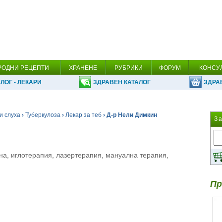
РОДНИ РЕЦЕПТИ
ХРАНЕНЕ
РУБРИКИ
ФОРУМ
КОНСУ
ЛОГ - ЛЕКАРИ
ЗДРАВЕН КАТАЛОГ
ЗДРА
и слуха
›
Туберкулоза
›
Лекар за теб
› Д-р Нели Димкин
З
а, иглотерапия, лазертерапия, мануална терапия,
Пр