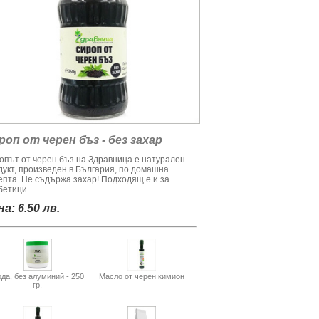
роп от черен бъз - без захар
опът от черен бъз на Здравница е натурален
дукт, произведен в България, по домашна
епта. Не съдържа захар! Подходящ е и за
етици....
а: 6.50 лв.
да, без алуминий - 250
Масло от черен кимион
гр.