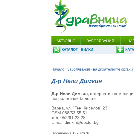
АКТУАЛНО
ЗАБОЛЯВАНИЯ
НА
КАТАЛОГ - БИЛКИ
КАТА
Начало
›
Заболявания
›
на дихателните органи 
Д-р Нели Димкин
Д-р Нели Димкин,
алтернативна медицин
неврологични болести
Варна, ул. "Ген. Киселов" 23
GSM 088/53 55 51
тел.
052/61 23 28
E-mail:dimkin@doctor.bg
Посещения 13902676