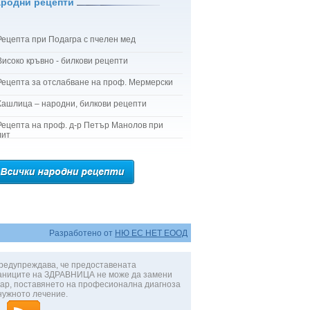
ародни рецепти
Рецепта при Подагра с пчелен мед
Високо кръвно - билкови рецепти
Рецепта за отслабване на проф. Мермерски
Кашлица – народни, билкови рецепти
Рецепта на проф. д-р Петър Манолов при
лит
Разработено от
НЮ ЕС НЕТ ЕООД
редупреждава, че предоставената
аниците на ЗДРАВНИЦА не може да замени
ар, поставянето на професионална диагноза
нужното лечение.