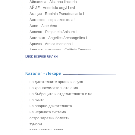
Айважива - Alcanna tinctoria
АЙИЕ - Artemisia argyi Levl
Акация - Robinia Pseudoacacia L.
Алкостоп - спри алкохола!
Алое - Aloe Vera
Анасон - Pimpinela Anisum L.
Ангелика - Angelica Archangelica L.
Арника - Arnica montana L.
Ароматна кализия - Callisia Fragans
Арония - Sorbus melanocorpa
Виж всички билки
Бабини зъби - Tribulus terrestris
Билки за бани при хемороиди
Каталог - Лекари
Блатен аир - Acorus calamus L.
Блатен тъжник - Spirea ulmaria L.
на дихателните органи и слуха
Блян
на храносмилателната с-ма
Бобови шушулки - Phaseolus Vulgaris L.
на бъбреците и отделителната с-ма
Божур - Paeonia Decora
на очите
Борови връхчета - Pinus sylvestris
на опорно-двигателната
Босилек - Ocimum Basillicum
на нервната система
Брей - Tamus Communis
остро заразни болести
Брош - Rubia tinctorum L.
тумори
Бръшлян - Hedera helix L.
през бременността
Бряст - Ulmus