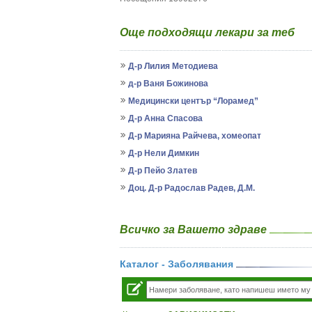
Още подходящи лекари за теб
Д-р Лилия Методиева
д-р Ваня Божинова
Медицински център “Лорамед”
Д-р Анна Спасова
Д-р Марияна Райчева, хомеопат
Д-р Нели Димкин
Д-р Пейо Златев
Доц. Д-р Радослав Радев, Д.М.
Всичко за Вашето здраве
Каталог - Заболявания