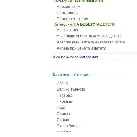
Категория:
ЗАВИСИМОСТИ
Алкохолизъм
Наркомании
Пристрастявания
Категория:
НА БЕБЕТО И ДЕТЕТО
Агресивност
Алергична хрема на бебето и детето
Алергия към белтъка на кравето мляко
Ангина при бебето и детето
Анемия при бебето и детето
Виж всички заболявания
Апетит - пълни деца
Аромотерапия и децата
Безапетитие при бебето и детето
Каталог - Аптеки
Бронхиална астма при бебето и детето
Варна
Бронхит и пневмония при деца
Велико Търново
Варицела
Несебър
Висока температура на бебето и детето
Пловдив
Възпаление на ушите на бебето и детето
Русе
Глисти
Сливен
Грижа за пъпа на новороденото
София
Грип при бебето и детето
Стара Загора
Гърч
Хасково
Да отгледам и възпитам детето си