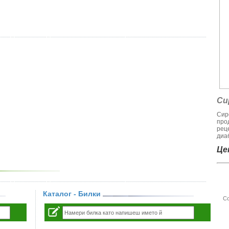
Си
Сир
про
рец
диаб
Цен
Каталог - Билки
Со