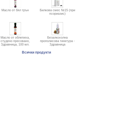
Масло от бял трън
Билкова смес №15 (при
псориазис)
Масло от облепиха,
Безалкохолна
студено пресовано,
прополисова тинктура -
Здравница, 100 мл.
Здравница
Всички продукти