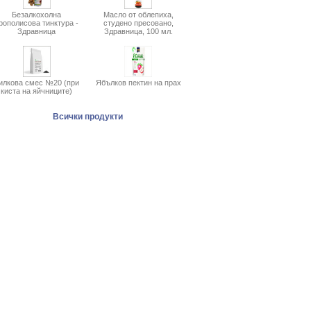
Безалкохолна
Масло от облепиха,
рополисова тинктура -
студено пресовано,
Здравница
Здравница, 100 мл.
илкова смес №20 (при
Ябълков пектин на прах
киста на яйчниците)
Всички продукти