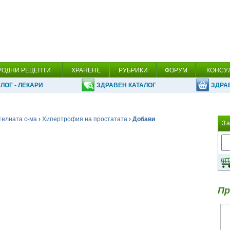
РОДНИ РЕЦЕПТИ
ХРАНЕНЕ
РУБРИКИ
ФОРУМ
КОНСУ
ЛОГ - ЛЕКАРИ
ЗДРАВЕН КАТАЛОГ
ЗДРА
телната с-ма
›
Хипертрофия на простатата
› Добави
З
Пр