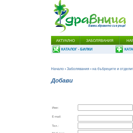
АКТУАЛНО
ЗАБОЛЯВАНИЯ
НА
КАТАЛОГ - БИЛКИ
КАТА
Начало
›
Заболявания
›
на бъбреците и отдели
Добави
Име:
E-mail:
Тел.: