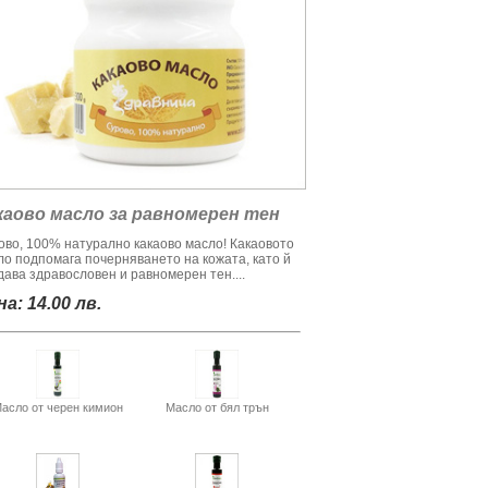
каово масло за равномерен тен
ово, 100% натурално какаово масло! Какаовото
ло подпомага почерняването на кожата, като й
дава здравословен и равномерен тен....
а: 14.00 лв.
асло от черен кимион
Масло от бял трън