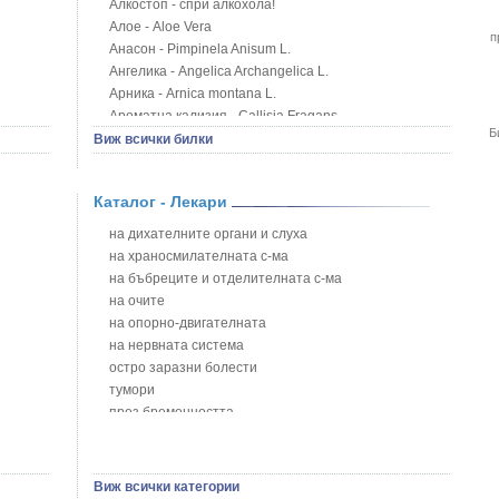
Алкостоп - спри алкохола!
Алое - Aloe Vera
п
Анасон - Pimpinela Anisum L.
Ангелика - Angelica Archangelica L.
Арника - Arnica montana L.
Ароматна кализия - Callisia Fragans
Б
Арония - Sorbus melanocorpa
Виж всички билки
Бабини зъби - Tribulus terrestris
Билки за бани при хемороиди
Каталог - Лекари
Блатен аир - Acorus calamus L.
Блатен тъжник - Spirea ulmaria L.
на дихателните органи и слуха
Блян
на храносмилателната с-ма
Бобови шушулки - Phaseolus Vulgaris L.
на бъбреците и отделителната с-ма
Божур - Paeonia Decora
на очите
Борови връхчета - Pinus sylvestris
на опорно-двигателната
Босилек - Ocimum Basillicum
на нервната система
Брей - Tamus Communis
остро заразни болести
Брош - Rubia tinctorum L.
тумори
Бръшлян - Hedera helix L.
през бременността
Бряст - Ulmus
на сърцето и кръвоносните съдове
Бушменски отровен храст - Acokanthera oppositifolia
на устната кухина
Бял имел - Viscum album L.
сексуални проблеми
Виж всички категории
Бял оман - Inula Helenium L.