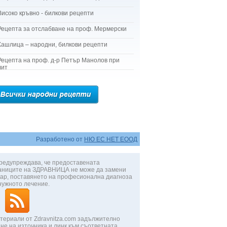
Високо кръвно - билкови рецепти
Рецепта за отслабване на проф. Мермерски
Кашлица – народни, билкови рецепти
Рецепта на проф. д-р Петър Манолов при
лит
Разработено от
НЮ ЕС НЕТ ЕООД
редупреждава, че предоставената
аниците на ЗДРАВНИЦА не може да замени
ар, поставянето на професионална диагноза
нужното лечение.
териали от Zdravnitza.com задължително
не на източника и линк към съответната