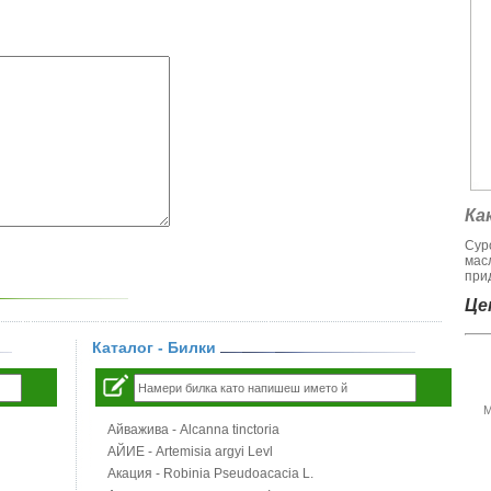
Ка
Сур
мас
при
Цен
Каталог - Билки
М
Айважива - Alcanna tinctoria
АЙИЕ - Artemisia argyi Levl
Акация - Robinia Pseudoacacia L.