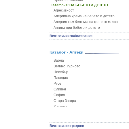
Пристрастявания
Категория:
НА БЕБЕТО И ДЕТЕТО
Агресивност
Алергична хрема на бебето и детето
Алергия към белтъка на кравето мляко
Ангина при бебето и детето
Анемия при бебето и детето
Виж всички заболявания
Апетит - пълни деца
Аромотерапия и децата
Безапетитие при бебето и детето
Каталог - Аптеки
Бронхиална астма при бебето и детето
Варна
Бронхит и пневмония при деца
Велико Търново
Варицела
Несебър
Висока температура на бебето и детето
Пловдив
Възпаление на ушите на бебето и детето
Русе
Глисти
Сливен
Грижа за пъпа на новороденото
София
Грип при бебето и детето
Стара Загора
Гърч
Хасково
Да отгледам и възпитам детето си
Ямбол
Детска церебрална парализа
Детски аутизъм
Детски диабет
Виж всички градове