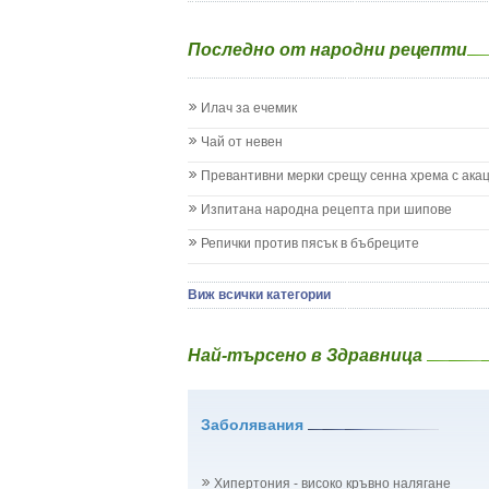
Екземи при деца
Епилепсия при деца
Последно от народни рецепти
Жълтеница
Запек на бебето и детето
Заушка
Илач за ечемик
Имунизационен календар
Кашлица при бебето и детето
Чай от невен
Коклюш при бебето и детето
Превантивни мерки срещу сенна хрема с ака
Колики
Менингит
Изпитана народна рецепта при шипове
Млечни зъби
Репички против пясък в бъбреците
Млечница
Морбили
Нощно напикаване - енуреза
Виж всички категории
Отит
Отравяне
Най-търсено в Здравница
Плач
Подсичане
Проблеми в пикочните пътища и бъбреците
Заболявания
Проблеми с очите на бебето и детето
Разстройство - диария при бебето и детето
Рахит
Хипертония - високо кръвно налягане