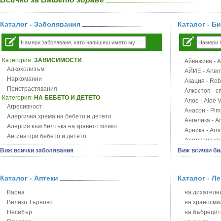
Каталог - Заболявания
Каталог - Б
Категория:
ЗАВИСИМОСТИ
Айважива - Al
Алкохолизъм
АЙИЕ - Artemi
Наркомании
Акация - Rob
Пристрастявания
Алкостоп - с
Категория:
НА БЕБЕТО И ДЕТЕТО
Алое - Aloe 
Агресивност
Анасон - Pim
Алергична хрема на бебето и детето
Ангелика - An
Алергия към белтъка на кравето мляко
Арника - Arn
Ангина при бебето и детето
Ароматна кал
Анемия при бебето и детето
Арония - So
Виж всички заболявания
Виж всички би
Апетит - пълни деца
Бабини зъби -
Аромотерапия и децата
Билки за ба
Безапетитие при бебето и детето
Каталог - Аптеки
Каталог - Л
Блатен аир -
Бронхиална астма при бебето и детето
Блатен тъжни
Варна
на дихателни
Бронхит и пневмония при деца
Блян
Велико Търново
на храносми
Варицела
Бобови шушул
Несебър
на бъбрецит
Висока температура на бебето и детето
Божур - Paeo