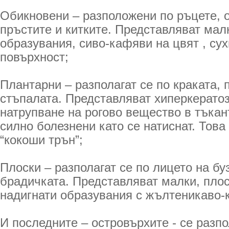
Обикновени – разположени по ръцете, 
пръстите и китките. Представляват мал
образувания, сиво-кафяви на цвят , сух
повърхност;
Плантарни – разполагат се по краката,
стъпалата. Представляват хиперкератоз
натрупване на рогово вещество в тъкан
силно болезнени като се натиснат. Това
“кокоши трън”;
Плоски – разполагат се по лицето на бу
брадичката. Представляват малки, плос
надигнати образувания с жълтеникаво-
И последните – островърхите - се разпо