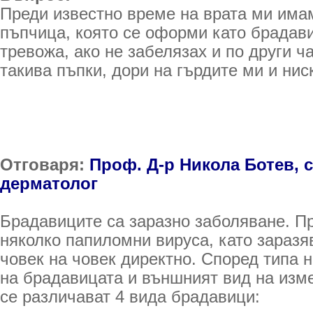
Преди известно време на врата ми има
пъпчица, която се оформи като брадав
тревожа, ако не забелязах и по други ч
такива пъпки, дори на гърдите ми и нис
Отговаря:
Проф. Д-р Никола Ботев, 
дерматолог
Брадавиците са заразно заболяване. Пр
няколко папиломни вируса, като заразя
човек на човек директно. Според типа н
на брадавицата и външният вид на изм
се различават 4 вида брадавици: