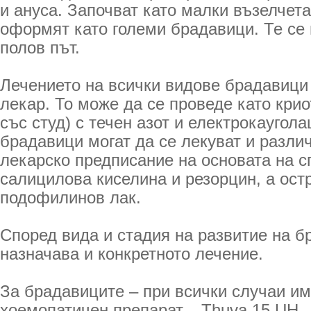
и ануса. Започват като малки възелчета
оформят като големи брадавици. Те се
полов път.
Лечението на всички видове брадавици 
лекар. То може да се проведе като кри
със студ) с течен азот и електрокаугол
брадавици могат да се лекуват и разли
лекарско предписание на основата на с
салицилова киселина и резорцин, а ост
подофилинов лак.
Според вида и стадия на развитие на б
назначава и конкретното лечение.
За брадавиците – при всички случаи и
хоемопатичен препарат, - Thuva 15 UH, 