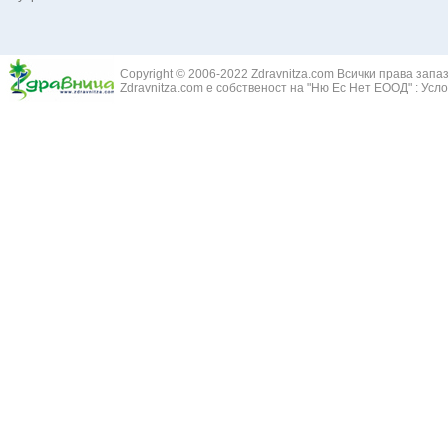
Белодробна емболия и белодробен инфаркт
Здравец - Ge
Белодробна склероза
Златовръх - 
Болки в ушите
Змийски лапа
Бронхиектазии - разширение на бронхите
Copyright © 2006-2022 Zdravnitza.com Всички права запа
Змийско мляк
Бронхиолит
Zdravnitza.com е собственост на "Ню Ес Нет ЕООД" :
Усло
Зърнастец -
Бронхит
Иглика - Fl. 
Бронхопневмония
Изсипливче -
Възпаление на тъпанчето
Исиот - Zingib
Възпалено гърло
Исландски ли
Задавяне с чуждо тяло
Исоп - Hyssop
Кашлица
Калина - Vib
Кръвоизлив от носа
Калоферче -
Ларингит
Каменоломка 
Мениеров синдром
Камшик - Agr
Моноцитна ангина
Карамфил - E
Плеврит
Кафяво морск
Саркоидоза
Кисел трън - 
Сенна хрема
Клинавче /орл
Синуит
Коило - Stipa
Сърбеж в ушите
Комунига - Me
Трахеит
Коноп - Canna
Туберкулоза
Конски кесте
Фарингит