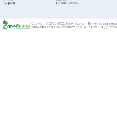
Рубрики
Онлайн магазин
Зайча сянка -
Белодробна емболия и белодробен инфаркт
Здравец - Ge
Белодробна склероза
Златовръх - 
Болки в ушите
Змийски лапа
Бронхиектазии - разширение на бронхите
Copyright © 2006-2022 Zdravnitza.com Всички права запа
Змийско мляк
Бронхиолит
Zdravnitza.com е собственост на "Ню Ес Нет ЕООД" :
Усло
Зърнастец -
Бронхит
Иглика - Fl. 
Бронхопневмония
Изсипливче -
Възпаление на тъпанчето
Исиот - Zingib
Възпалено гърло
Исландски ли
Задавяне с чуждо тяло
Исоп - Hyssop
Кашлица
Калина - Vib
Кръвоизлив от носа
Калоферче -
Ларингит
Каменоломка 
Мениеров синдром
Камшик - Agr
Моноцитна ангина
Карамфил - E
Плеврит
Кафяво морск
Саркоидоза
Кисел трън - 
Сенна хрема
Клинавче /орл
Синуит
Коило - Stipa
Сърбеж в ушите
Комунига - Me
Трахеит
Коноп - Canna
Туберкулоза