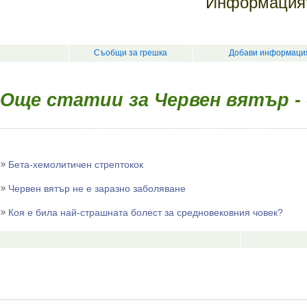
Информацият
Съобщи за грешка
Добави информация
Още статии за Червен вятър -
Бета-хемолитичен стрептокок
Червен вятър не е заразно заболяване
Коя е била най-страшната болест за средновековния човек?