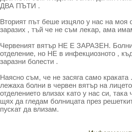
ДВА ПЪТИ .
Вторият път беше изцяло у нас на моя 
заразих , тъй че не съм лекар, ама има
Червеният вятър НЕ Е ЗАРАЗЕН. Болни
отделение, но НЕ в инфекциозното , къ
заразни болести .
Наясно съм, че не засяга само краката 
лежаха болни в червен вятър на лицето 
отделението влизах като у нас си, така
щях да гледам болницата през решетки
пускат да влизам.