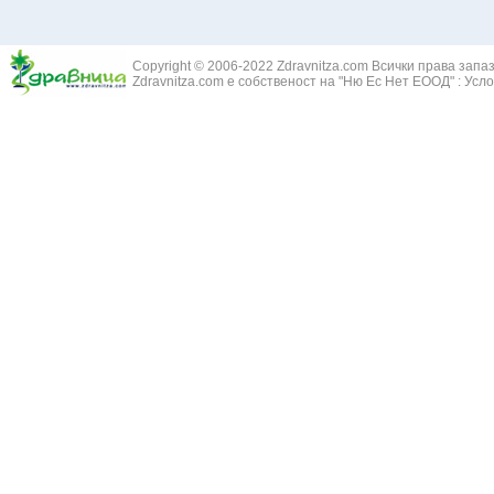
Здравец - Ge
Белодробна склероза
Златовръх - 
Болки в ушите
Змийски лапа
Бронхиектазии - разширение на бронхите
Copyright © 2006-2022 Zdravnitza.com Всички права запа
Змийско мляк
Бронхиолит
Zdravnitza.com е собственост на "Ню Ес Нет ЕООД" :
Усло
Зърнастец -
Бронхит
Иглика - Fl. 
Бронхопневмония
Изсипливче -
Възпаление на тъпанчето
Исиот - Zingib
Възпалено гърло
Исландски ли
Задавяне с чуждо тяло
Исоп - Hyssop
Кашлица
Калина - Vib
Кръвоизлив от носа
Калоферче -
Ларингит
Каменоломка 
Мениеров синдром
Камшик - Agr
Моноцитна ангина
Карамфил - E
Плеврит
Кафяво морск
Саркоидоза
Кисел трън - 
Сенна хрема
Клинавче /орл
Синуит
Коило - Stipa
Сърбеж в ушите
Комунига - Me
Трахеит
Коноп - Canna
Туберкулоза
Конски кесте
Фарингит
Копитник - A