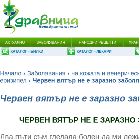
АКТУАЛНО
ЗАБОЛЯВАНИЯ
НАРОДНИ РЕЦЕПТИ
ХРАН
КАТАЛОГ - БИЛКИ
КАТАЛОГ - ЛЕКАРИ
Начало
›
Заболявания
›
на кожата и венеричес
еризипел
› Червен вятър не е заразно забол
Червен вятър не е заразно з
ЧЕРВЕН ВЯТЪР НЕ Е ЗАРАЗНО
Два пъти съм гледала болен да ми лежи