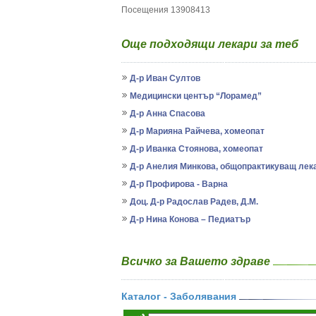
Посещения 13908413
Още подходящи лекари за теб
Д-р Иван Султов
Медицински център “Лорамед”
Д-р Анна Спасова
Д-р Марияна Райчева, хомеопат
Д-р Иванка Стоянова, хомеопат
Д-р Анелия Минкова, общопрактикуващ лек
Д-р Профирова - Варна
Доц. Д-р Радослав Радев, Д.М.
Д-р Нина Конова – Педиатър
Всичко за Вашето здраве
Каталог - Заболявания