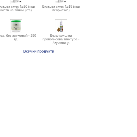
илкова смес №20 (при
Билкова смес №15 (при
киста на яйчниците)
псориазис)
да, без алуминий - 250
Безалкохолна
гр.
прополисова тинктура -
Здравница
Всички продукти