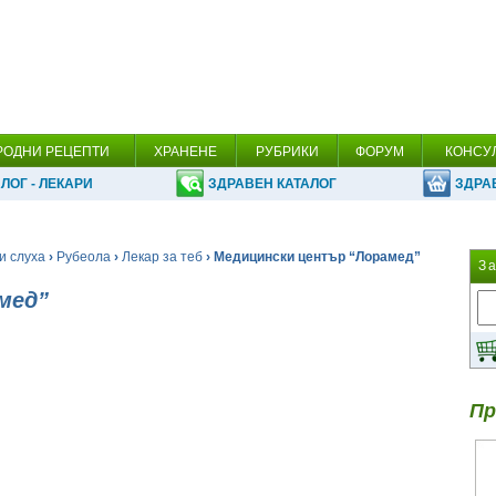
РОДНИ РЕЦЕПТИ
ХРАНЕНЕ
РУБРИКИ
ФОРУМ
КОНСУ
ЛОГ - ЛЕКАРИ
ЗДРАВЕН КАТАЛОГ
ЗДРА
и слуха
›
Рубеола
›
Лекар за теб
› Медицински център “Лорамед”
З
мед”
Пр