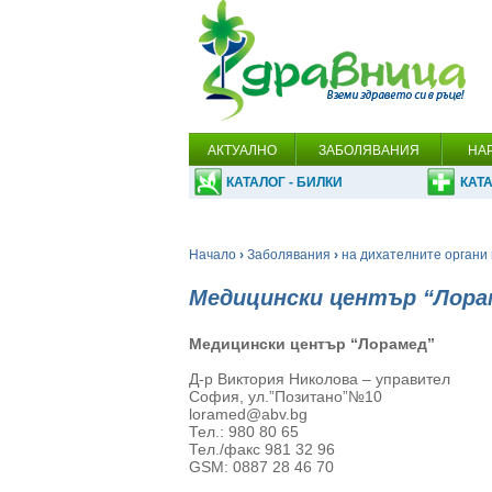
АКТУАЛНО
ЗАБОЛЯВАНИЯ
НА
КАТАЛОГ - БИЛКИ
КАТА
Начало
›
Заболявания
›
на дихателните органи 
Медицински център “Лора
Медицински център “Лорамед”
Д-р Виктория Николова – управител
София, ул.”Позитано”№10
loramed@abv.bg
Тел.: 980 80 65
Тел./факс 981 32 96
GSM: 0887 28 46 70