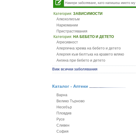
Категория:
ЗАВИСИМОСТИ
Алкохолизъм
Наркомании
Пристрастявания
Категория:
НА БЕБЕТО И ДЕТЕТО
Агресивност
Алергична хрема на бебето и детето
Алергия към белтъка на кравето мляко
Ангина при бебето и детето
Анемия при бебето и детето
Виж всички заболявания
Апетит - пълни деца
Аромотерапия и децата
Безапетитие при бебето и детето
Каталог - Аптеки
Бронхиална астма при бебето и детето
Варна
Бронхит и пневмония при деца
Велико Търново
Варицела
Несебър
Висока температура на бебето и детето
Пловдив
Възпаление на ушите на бебето и детето
Русе
Глисти
Сливен
Грижа за пъпа на новороденото
София
Грип при бебето и детето