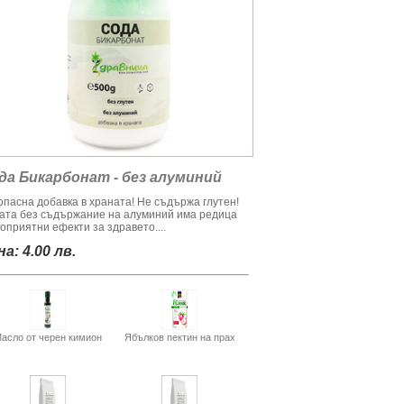
да Бикарбонат - без алуминий
опасна добавка в храната! Не съдържа глутен!
ата без съдържание на алуминий има редица
оприятни ефекти за здравето....
а: 4.00 лв.
асло от черен кимион
Ябълков пектин на прах