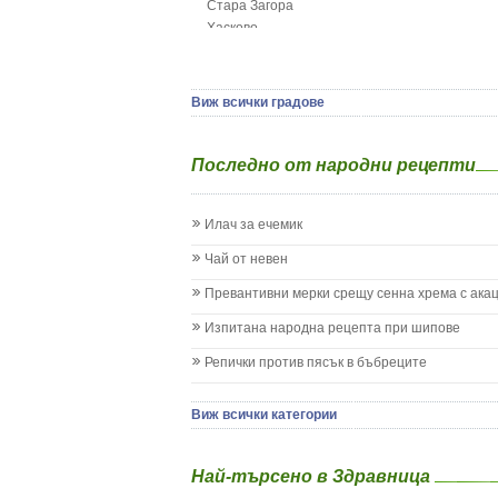
Стара Загора
Гърч
Хасково
Да отгледам и възпитам детето си
Ямбол
Детска церебрална парализа
Детски аутизъм
Детски диабет
Виж всички градове
Екземи при деца
Епилепсия при деца
Последно от народни рецепти
Жълтеница
Запек на бебето и детето
Заушка
Илач за ечемик
Имунизационен календар
Кашлица при бебето и детето
Чай от невен
Коклюш при бебето и детето
Превантивни мерки срещу сенна хрема с ака
Колики
Менингит
Изпитана народна рецепта при шипове
Млечни зъби
Репички против пясък в бъбреците
Млечница
Морбили
Нощно напикаване - енуреза
Виж всички категории
Отит
Отравяне
Най-търсено в Здравница
Плач