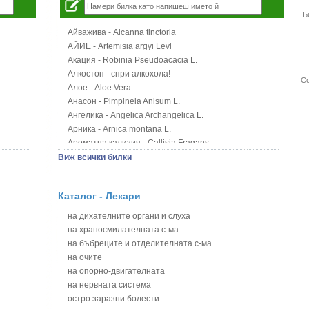
Б
Айважива - Alcanna tinctoria
АЙИЕ - Artemisia argyi Levl
Акация - Robinia Pseudoacacia L.
Алкостоп - спри алкохола!
Со
Алое - Aloe Vera
Анасон - Pimpinela Anisum L.
Ангелика - Angelica Archangelica L.
Арника - Arnica montana L.
Ароматна кализия - Callisia Fragans
Арония - Sorbus melanocorpa
Виж всички билки
Бабини зъби - Tribulus terrestris
Билки за бани при хемороиди
Каталог - Лекари
Блатен аир - Acorus calamus L.
Блатен тъжник - Spirea ulmaria L.
на дихателните органи и слуха
Блян
на храносмилателната с-ма
Бобови шушулки - Phaseolus Vulgaris L.
на бъбреците и отделителната с-ма
Божур - Paeonia Decora
на очите
Борови връхчета - Pinus sylvestris
на опорно-двигателната
Босилек - Ocimum Basillicum
на нервната система
Брей - Tamus Communis
остро заразни болести
Брош - Rubia tinctorum L.