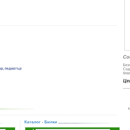
Со
Без
ар, педиатър
Сод
благ
Цен
М
Каталог - Билки