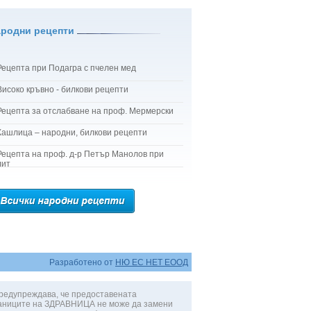
ародни рецепти
Рецепта при Подагра с пчелен мед
Високо кръвно - билкови рецепти
Рецепта за отслабване на проф. Мермерски
Кашлица – народни, билкови рецепти
Рецепта на проф. д-р Петър Манолов при
лит
Разработено от
НЮ ЕС НЕТ ЕООД
редупреждава, че предоставената
аниците на ЗДРАВНИЦА не може да замени