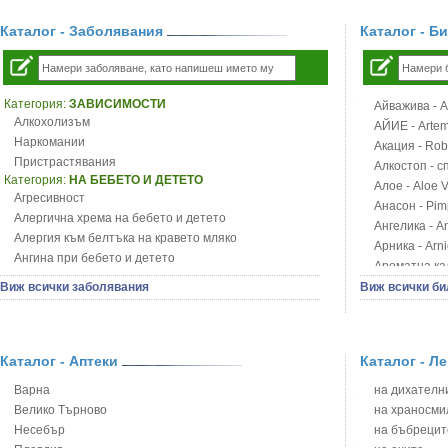
Каталог - Заболявания
Каталог - Б
Категория:
ЗАВИСИМОСТИ
Айважива - Al
Алкохолизъм
АЙИЕ - Artemi
Наркомании
Акация - Rob
Пристрастявания
Алкостоп - с
Категория:
НА БЕБЕТО И ДЕТЕТО
Алое - Aloe 
Агресивност
Анасон - Pim
Алергична хрема на бебето и детето
Ангелика - An
Алергия към белтъка на кравето мляко
Арника - Arn
Ангина при бебето и детето
Ароматна кал
Анемия при бебето и детето
Арония - So
Виж всички заболявания
Виж всички би
Апетит - пълни деца
Бабини зъби -
Аромотерапия и децата
Билки за ба
Безапетитие при бебето и детето
Блатен аир -
Бронхиална астма при бебето и детето
Каталог - Аптеки
Каталог - Л
Блатен тъжни
Бронхит и пневмония при деца
Блян
Варна
на дихателни
Варицела
Бобови шушул
Велико Търново
на храносми
Висока температура на бебето и детето
Божур - Paeo
Несебър
на бъбрецит
Възпаление на ушите на бебето и детето
Борови връхче