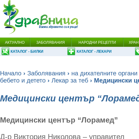
АКТУАЛНО
ЗАБОЛЯВАНИЯ
НАРОДНИ РЕЦЕПТИ
ХРАН
КАТАЛОГ - БИЛКИ
КАТАЛОГ - ЛЕКАРИ
Начало
›
Заболявания
›
на дихателните органи
бебето и детето
›
Лекар за теб
› Медицински ц
Медицински център “Лораме
Медицински център “Лорамед”
Д-р Виктория Николова – управител