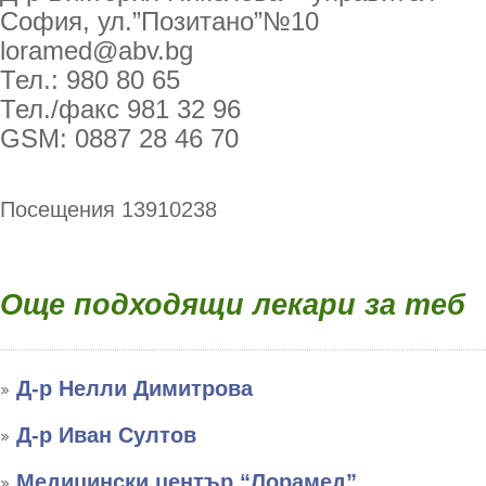
София, ул.”Позитано”№10
loramed@abv.bg
Тел.: 980 80 65
Тел./факс 981 32 96
GSM: 0887 28 46 70
Посещения 13910238
Още подходящи лекари за теб
Д-р Нелли Димитрова
Д-р Иван Султов
Медицински център “Лорамед”