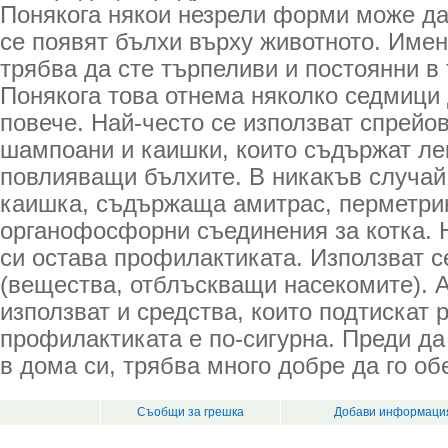
Понякога някои незрели форми може да 
се появят бълхи върху животното. Имен
трябва да сте търпеливи и постоянни в 
Понякога това отнема няколко седмици 
повече. Най-често се използват спрейов
шампоани и каишки, които съдържат ле
повлияващи бълхите. В никакъв случай
каишка, съдържаща амитрас, перметрин
органофосфорни съединения за котка. 
си остава профилактиката. Използват с
(вещества, отблъскващи насекомите). А
използват и средства, които подтискат 
профилактиката е по-сигурна. Преди да
в дома си, трябва много добре да го об
Съобщи за грешка
Добави информация