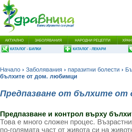
АКТУАЛНО
ЗАБОЛЯВАНИЯ
НАРОДНИ РЕЦЕПТИ
ХРАН
КАТАЛОГ - БИЛКИ
КАТАЛОГ - ЛЕКАРИ
Начало
›
Заболявания
›
паразитни болести
›
Б
бълхите от дом. любимци
Предпазване от бълхите от 
Предпазване и контрол върху бълхи
Това е много сложен процес. Възрастни
по-голямата част от живота си на живот