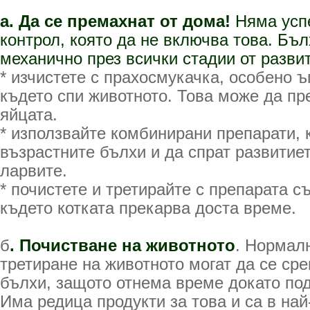
а. Да се премахнат от дома!
Няма усп
контрол, която да не включва това.
Бъл
механично през всички стадии от разви
* изчистете с прахосмукачка, особено ъ
където спи животното. Това може да пр
яйцата.
* използвайте комбинирани препарати, 
възрастните бълхи и да спрат развитиет
ларвите.
* почистете и третирайте с препарата 
където котката прекарва доста време.
б
. Почистване на животното
. Нормал
третиране на животното могат да се ср
бълхи, защото отнема време докато по
Има редица продукти за това и са в на