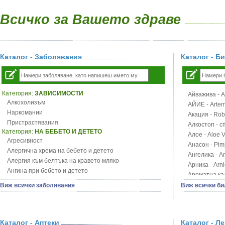
Всичко за Вашето здраве
Каталог - Заболявания
Каталог - Б
Категория:
ЗАВИСИМОСТИ
Айважива - Al
Алкохолизъм
АЙИЕ - Artemi
Наркомании
Акация - Rob
Пристрастявания
Алкостоп - с
Категория:
НА БЕБЕТО И ДЕТЕТО
Алое - Aloe 
Агресивност
Анасон - Pim
Алергична хрема на бебето и детето
Ангелика - An
Алергия към белтъка на кравето мляко
Арника - Arn
Ангина при бебето и детето
Ароматна кал
Анемия при бебето и детето
Арония - So
Виж всички заболявания
Виж всички би
Апетит - пълни деца
Бабини зъби -
Аромотерапия и децата
Билки за ба
Безапетитие при бебето и детето
Блатен аир -
Бронхиална астма при бебето и детето
Каталог - Аптеки
Каталог - Л