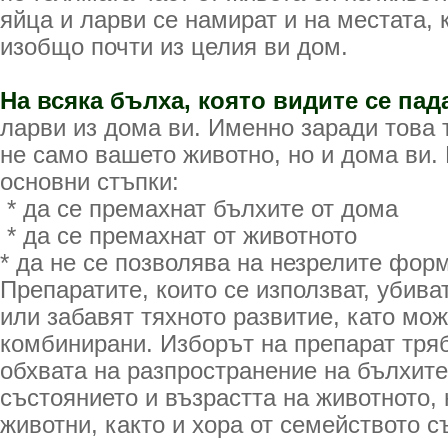
яйца и ларви се намират и на местата, 
изобщо почти из целия ви дом.
На всяка бълха, която видите се пад
ларви из дома ви. Именно заради това 
не само вашето животно, но и дома ви.
основни стъпки:
* да се премахнат бълхите от дома
* да се премахнат от животното
* да не се позволява на незрелите фор
Препаратите, които се използват, убив
или забавят тяхното развитие, като мож
комбинирани. Изборът на препарат тряб
обхвата на разпространение на бълхите
състоянието и възрастта на животното,
животни, както и хора от семейството с