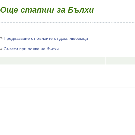
Още статии за Бълхи
Предпазване от бълхите от дом. любимци
Съвети при поява на бълхи