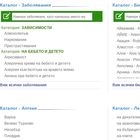
Каталог - Заболявания
Каталог - Б
Категория:
ЗАВИСИМОСТИ
Айважива - Al
Алкохолизъм
АЙИЕ - Artemi
Наркомании
Акация - Rob
Пристрастявания
Алкостоп - с
Категория:
НА БЕБЕТО И ДЕТЕТО
Алое - Aloe 
Агресивност
Анасон - Pim
Алергична хрема на бебето и детето
Ангелика - An
Алергия към белтъка на кравето мляко
Арника - Arn
Ангина при бебето и детето
Ароматна кал
Анемия при бебето и детето
Арония - So
Виж всички заболявания
Виж всички би
Апетит - пълни деца
Бабини зъби -
Аромотерапия и децата
Билки за ба
Безапетитие при бебето и детето
Блатен аир -
Бронхиална астма при бебето и детето
Каталог - Аптеки
Каталог - Л
Блатен тъжни
Бронхит и пневмония при деца
Блян
Варна
на дихателни
Варицела
Бобови шушул
Велико Търново
на храносми
Висока температура на бебето и детето
Божур - Paeo
Несебър
на бъбрецит
Възпаление на ушите на бебето и детето
Борови връхче
Пловдив
на очите
Глисти