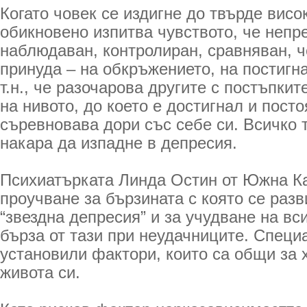
Когато човек се издигне до твърде висо
обикновено изпитва чувството, че непр
наблюдаван, контролиран, сравняван, ч
принуда – на обкръжението, на постигна
т.н., че разочарова другите с постъпките
на нивото, до което е достигнал и посто
съревновава дори със себе си. Всичко 
накара да изпадне в депресия.
Психиатърката Линда Остин от Южна К
проучване за бързината с която се разв
“звездна депресия” и за учудване на вси
бърза от тази при неудачниците. Специ
установили фактори, които са общи за 
живота си.