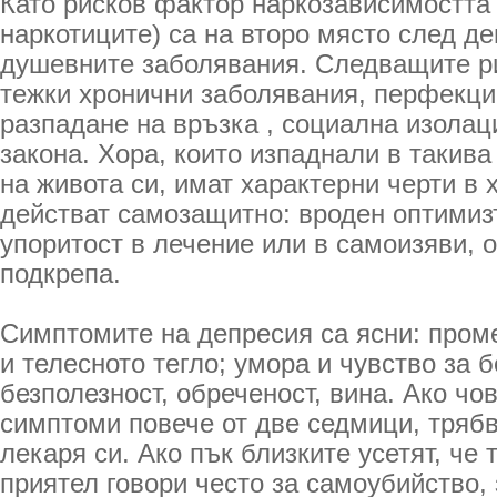
Като рисков фактор наркозависимостта 
наркотиците) са на второ място след де
душевните заболявания. Следващите р
тежки хронични заболявания, перфекци
разпадане на връзка , социална изолац
закона. Хора, които изпаднали в такива
на живота си, имат характерни черти в 
действат самозащитно: вроден оптимиз
упоритост в лечение или в самоизяви, 
подкрепа.
Симптомите на депресия са ясни: проме
и телесното тегло; умора и чувство за 
безполезност, обреченост, вина. Ако чо
симптоми повече от две седмици, трябв
лекаря си. Ако пък близките усетят, че 
приятел говори често за самоубийство, 