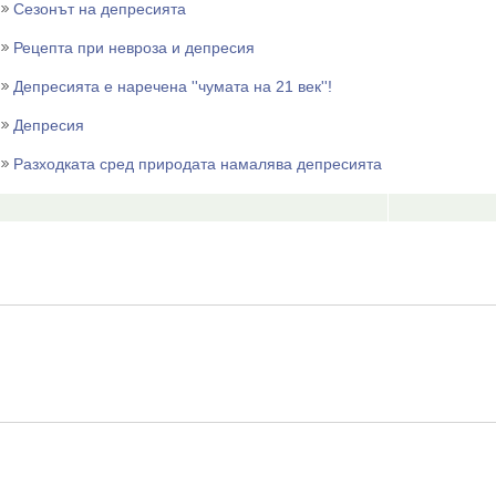
Сезонът на депресията
Рецепта при невроза и депресия
Депресията е наречена ''чумата на 21 век''!
Депресия
Разходката сред природата намалява депресията