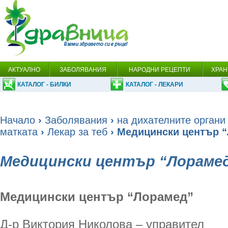
АКТУАЛНО
ЗАБОЛЯВАНИЯ
НАРОДНИ РЕЦЕПТИ
ХРАН
КАТАЛОГ - БИЛКИ
КАТАЛОГ - ЛЕКАРИ
Начало
›
Заболявания
›
на дихателните органи
матката
›
Лекар за теб
› Медицински център 
Медицински център “Лораме
Медицински център “Лорамед”
Д-р Виктория Николова – управител