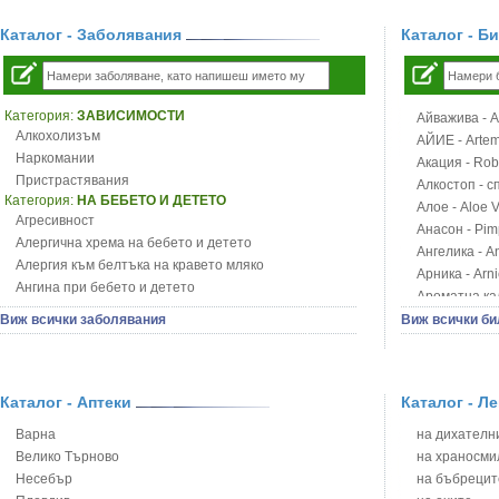
Каталог - Заболявания
Каталог - Б
Категория:
ЗАВИСИМОСТИ
Айважива - Al
Алкохолизъм
АЙИЕ - Artemi
Наркомании
Акация - Rob
Пристрастявания
Алкостоп - с
Категория:
НА БЕБЕТО И ДЕТЕТО
Алое - Aloe 
Агресивност
Анасон - Pim
Алергична хрема на бебето и детето
Ангелика - An
Алергия към белтъка на кравето мляко
Арника - Arn
Ангина при бебето и детето
Ароматна кал
Анемия при бебето и детето
Арония - So
Виж всички заболявания
Виж всички би
Апетит - пълни деца
Бабини зъби -
Аромотерапия и децата
Билки за ба
Безапетитие при бебето и детето
Блатен аир -
Бронхиална астма при бебето и детето
Каталог - Аптеки
Каталог - Л
Блатен тъжни
Бронхит и пневмония при деца
Блян
Варна
на дихателни
Варицела
Бобови шушул
Велико Търново
на храносми
Висока температура на бебето и детето
Божур - Paeo
Несебър
на бъбрецит
Възпаление на ушите на бебето и детето
Борови връхче