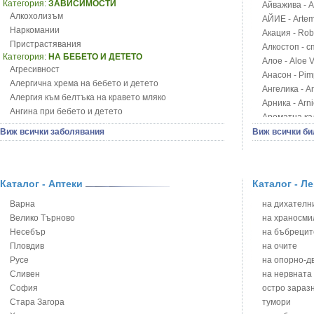
Категория:
ЗАВИСИМОСТИ
Айважива - Al
Алкохолизъм
АЙИЕ - Artemi
Наркомании
Акация - Rob
Пристрастявания
Алкостоп - с
Категория:
НА БЕБЕТО И ДЕТЕТО
Алое - Aloe 
Агресивност
Анасон - Pim
Алергична хрема на бебето и детето
Ангелика - An
Алергия към белтъка на кравето мляко
Арника - Arn
Ангина при бебето и детето
Ароматна кал
Анемия при бебето и детето
Арония - So
Виж всички заболявания
Виж всички би
Апетит - пълни деца
Бабини зъби -
Аромотерапия и децата
Билки за ба
Безапетитие при бебето и детето
Блатен аир -
Бронхиална астма при бебето и детето
Каталог - Аптеки
Каталог - Л
Блатен тъжни
Бронхит и пневмония при деца
Блян
Варна
на дихателни
Варицела
Бобови шушул
Велико Търново
на храносми
Висока температура на бебето и детето
Божур - Paeo
Несебър
на бъбрецит
Възпаление на ушите на бебето и детето
Борови връхче
Пловдив
на очите
Глисти
Босилек - Oc
Русе
на опорно-д
Грижа за пъпа на новороденото
Брей - Tamu
Сливен
на нервната
Грип при бебето и детето
Брош - Rubia 
София
остро зараз
Гърч
Бръшлян - He
Стара Загора
тумори
Да отгледам и възпитам детето си
Бряст - Ulmu