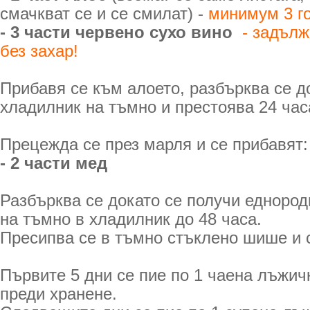
смачкват се и се смилат) -
минимум 3 г
- 3 части червено сухо вино
- задъл
без захар!
Прибавя се към алоето, разбърква се до
хладилник на тъмно и престоява 24 час
Прецежда се през марля и се прибавят:
- 2 части мед
Разбърква се докато се получи еднород
на тъмно в хладилник до 48 часа.
Пресипва се в тъмно стъклено шише и с
Първите 5 дни се пие по 1 чаена лъжич
преди хранене.