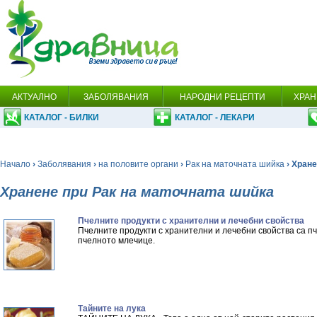
АКТУАЛНО
ЗАБОЛЯВАНИЯ
НАРОДНИ РЕЦЕПТИ
ХРАН
КАТАЛОГ - БИЛКИ
КАТАЛОГ - ЛЕКАРИ
Начало
›
Заболявания
›
на половите органи
›
Рак на маточната шийка
› Хран
Хранене при Рак на маточната шийка
Пчелните продукти с хранителни и лечебни свойства
Пчелните продукти с хранителни и лечебни свойства са п
пчелното млечице.
Тайните на лука