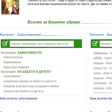
ТАЙНИТЕ НА ЛУКА - Това е едно от най-старите растения, 
сега във всички национални кухни по света. Ще се окаже и
Всичко за Вашето здраве
Каталог - Заболявания
Каталог - Б
Категория:
ЗАВИСИМОСТИ
Айважива - Al
Алкохолизъм
АЙИЕ - Artemi
Наркомании
Акация - Rob
Пристрастявания
Алкостоп - с
Категория:
НА БЕБЕТО И ДЕТЕТО
Алое - Aloe 
Агресивност
Анасон - Pim
Алергична хрема на бебето и детето
Ангелика - An
Алергия към белтъка на кравето мляко
Арника - Arn
Ангина при бебето и детето
Ароматна кал
Анемия при бебето и детето
Арония - So
Виж всички заболявания
Виж всички би
Апетит - пълни деца
Бабини зъби -
Аромотерапия и децата
Билки за ба
Безапетитие при бебето и детето