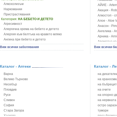
Алкохолизъм
АЙИЕ - Artemi
Наркомании
Акация - Rob
Пристрастявания
Алкостоп - с
Категория:
НА БЕБЕТО И ДЕТЕТО
Алое - Aloe 
Агресивност
Анасон - Pim
Алергична хрема на бебето и детето
Ангелика - An
Алергия към белтъка на кравето мляко
Арника - Arn
Ангина при бебето и детето
Ароматна кал
Анемия при бебето и детето
Арония - So
Виж всички заболявания
Виж всички би
Апетит - пълни деца
Бабини зъби -
Аромотерапия и децата
Билки за ба
Безапетитие при бебето и детето
Блатен аир -
Бронхиална астма при бебето и детето
Каталог - Аптеки
Каталог - Л
Блатен тъжни
Бронхит и пневмония при деца
Блян
Варна
на дихателни
Варицела
Бобови шушул
Велико Търново
на храносми
Висока температура на бебето и детето
Божур - Paeo
Несебър
на бъбрецит
Възпаление на ушите на бебето и детето
Борови връхче
Пловдив
на очите
Глисти
Босилек - Oc
Русе
на опорно-д
Грижа за пъпа на новороденото
Брей - Tamu
Сливен
на нервната
Грип при бебето и детето
Брош - Rubia 
София
остро зараз
Гърч
Бръшлян - He
Стара Загора
тумори
Да отгледам и възпитам детето си
Бряст - Ulmu
Хасково
през бремен