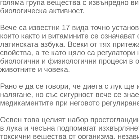
голяма група вещества с извънредно ви
биологическа активност.
Вече са известни 17 вида точно устано
които както и витамините се означават 
латинската азбука. Всеки от тях прите
свойства, а те като цяло са регулатори
биологични и физиологични процеси в 
животните и човека.
Рано е да се говори, че диета с лук ще
налягане, но със сигурност вече се зна
медикаментите при неговото регулиране
Освен това целият набор простогландин
в лука и чесъна подпомагат изхвърляне
токсични вещества от организма, незав