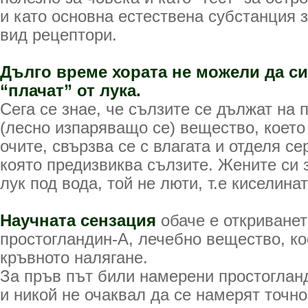
и като основна естествена субстанция з
вид рецептори.
Дълго време хората не можели да с
“плачат” от лука.
Сега се знае, че сълзите се дължат на 
(лесно изпаряващо се) вещество, което
очите, свързва се с влагата и отделя се
която предизвиква сълзите. Жените си з
лук под вода, той не люти, т.е киселинат
Научната сензация
обаче е откриванет
простогландин-А, лечебно вещество, к
кръвното налягане.
За пръв път били намерени простогланд
и никой не очаквал да се намерят точно