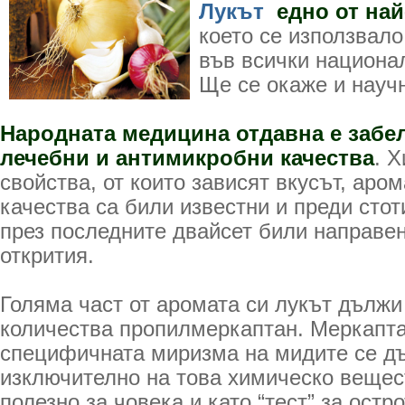
Лукът
едно от най
което се използвало
във всички национал
Ще се окаже и науч
Народната медицина отдавна е забе
лечебни и антимикробни качества
. 
свойства, от които зависят вкусът, аро
качества са били известни и преди стот
през последните двайсет били направе
открития.
Голяма част от аромата си лукът дължи
количества пропилмеркаптан. Меркапта
специфичната миризма на мидите се д
изключително на това химическо вещест
полезно за човека и като “тест” за остр