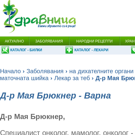
АКТУАЛНО
ЗАБОЛЯВАНИЯ
НАРОДНИ РЕЦЕПТИ
ХРАН
КАТАЛОГ - БИЛКИ
КАТАЛОГ - ЛЕКАРИ
Начало
›
Заболявания
›
на дихателните органи
маточната шийка
›
Лекар за теб
› Д-р Мая Брю
Д-р Мая Брюкнер - Варна
Д-р Мая Брюкнер,
Специалист онколог, мамолог, онколог -