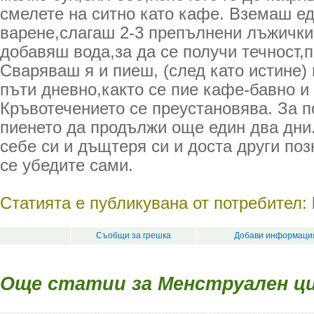
смелете на ситно като кафе. Вземаш ед
варене,слагаш 2-3 препълнени лъжички
добавяш вода,за да се получи течност,
Сваряваш я и пиеш, (след като истине)
пъти дневно,както се пие кафе-бавно и 
Кръвотечението се преустановява. За п
пиенето да продължи още един два дни
себе си и дъщтеря си и доста други поз
се убедите сами.
Статията е публикувана от потребител:
Съобщи за грешка
Добави информация
Още статии за Менструален ц