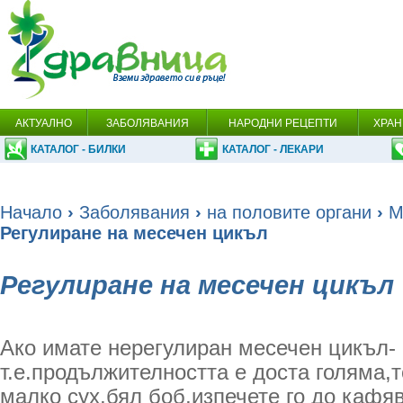
АКТУАЛНО
ЗАБОЛЯВАНИЯ
НАРОДНИ РЕЦЕПТИ
ХРАН
КАТАЛОГ - БИЛКИ
КАТАЛОГ - ЛЕКАРИ
Начало
›
Заболявания
›
на половите органи
›
М
Регулиране на месечен цикъл
Регулиране на месечен цикъл
Aко имате нерегулиран месечен цикъл-
т.е.продължителността е доста голяма,
малко сух,бял боб,изпечете го до кафяв