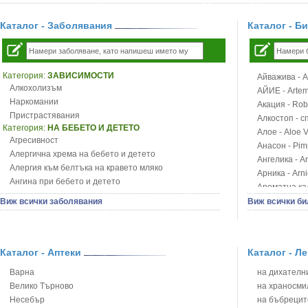
Каталог - Заболявания
Каталог - Б
Категория:
ЗАВИСИМОСТИ
Айважива - Al
Алкохолизъм
АЙИЕ - Artemi
Наркомании
Акация - Rob
Пристрастявания
Алкостоп - с
Категория:
НА БЕБЕТО И ДЕТЕТО
Алое - Aloe 
Агресивност
Анасон - Pim
Алергична хрема на бебето и детето
Ангелика - An
Алергия към белтъка на кравето мляко
Арника - Arn
Ангина при бебето и детето
Ароматна кал
Анемия при бебето и детето
Арония - So
Виж всички заболявания
Виж всички би
Апетит - пълни деца
Бабини зъби -
Аромотерапия и децата
Билки за ба
Безапетитие при бебето и детето
Блатен аир -
Бронхиална астма при бебето и детето
Каталог - Аптеки
Каталог - Л
Блатен тъжни
Бронхит и пневмония при деца
Блян
Варна
на дихателни
Варицела
Бобови шушул
Велико Търново
на храносми
Висока температура на бебето и детето
Божур - Paeo
Несебър
на бъбрецит
Възпаление на ушите на бебето и детето