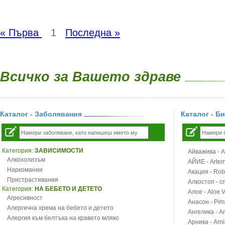
« Първа
1
Последна »
Всичко за Вашето здраве
Каталог - Заболявания
Каталог - Б
Категория:
ЗАВИСИМОСТИ
Айважива - Al
Алкохолизъм
АЙИЕ - Artemi
Наркомании
Акация - Rob
Пристрастявания
Алкостоп - с
Категория:
НА БЕБЕТО И ДЕТЕТО
Алое - Aloe 
Агресивност
Анасон - Pim
Алергична хрема на бебето и детето
Ангелика - An
Алергия към белтъка на кравето мляко
Арника - Arn