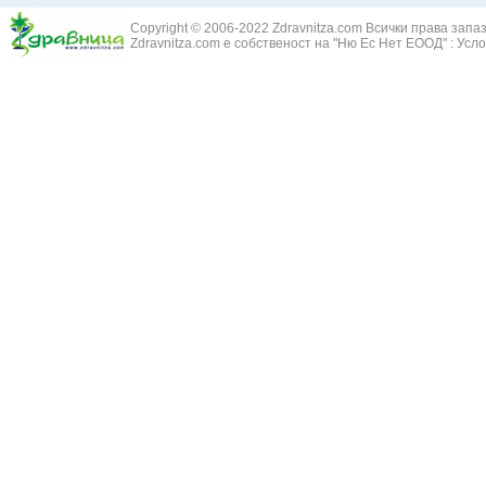
Змийски лапа
Бронхиектазии - разширение на бронхите
Copyright © 2006-2022 Zdravnitza.com Всички права запа
Змийско мляк
Бронхиолит
Zdravnitza.com е собственост на "Ню Ес Нет ЕООД" :
Усло
Зърнастец -
Бронхит
Иглика - Fl. 
Бронхопневмония
Изсипливче -
Възпаление на тъпанчето
Исиот - Zingib
Възпалено гърло
Исландски ли
Задавяне с чуждо тяло
Исоп - Hyssop
Кашлица
Калина - Vib
Кръвоизлив от носа
Калоферче -
Ларингит
Каменоломка 
Мениеров синдром
Камшик - Agr
Моноцитна ангина
Карамфил - E
Плеврит
Кафяво морск
Саркоидоза
Кисел трън - 
Сенна хрема
Клинавче /орл
Синуит
Коило - Stipa
Сърбеж в ушите
Комунига - Me
Трахеит
Коноп - Canna
Туберкулоза
Конски кесте
Фарингит
Копитник - A
Хрема
Коприва - Urt
Категория:
НА ЖЛЕЗИТЕ С ВЪТРЕШНА СЕКРЕЦИЯ