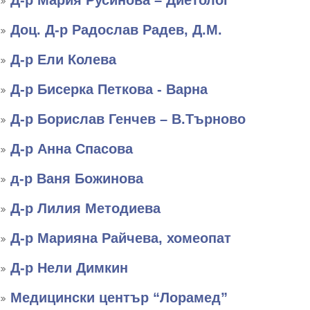
Д-р Мария Русинова – Диетолог
Доц. Д-р Радослав Радев, Д.М.
Д-р Ели Колева
Д-р Бисерка Петкова - Варна
Д-р Борислав Генчев – В.Търново
Д-р Анна Спасова
д-р Ваня Божинова
Д-р Лилия Методиева
Д-р Марияна Райчева, хомеопат
Д-р Нели Димкин
Медицински център “Лорамед”