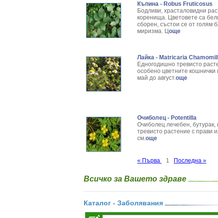
Къпина - Robus Fruticosus
Бодливи, храсталовидни рас
коренища. Цветовете са бел
сборен, състои се от голям 
миризма. Ц
още
Лайка - Matricaria Chamomil
Едногодишно тревисто расте
особено цветните кошнички 
май до август.
още
Очиболец - Potentilla
Очиболец лечебен, бутурак, п
тревисто растение с прави и
см.
още
« Първа
1
Последна »
Всичко за Вашето здраве
Каталог - Заболявания