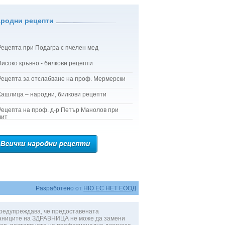
ародни рецепти
Рецепта при Подагра с пчелен мед
Високо кръвно - билкови рецепти
Рецепта за отслабване на проф. Мермерски
Кашлица – народни, билкови рецепти
Рецепта на проф. д-р Петър Манолов при
лит
Разработено от
НЮ ЕС НЕТ ЕООД
редупреждава, че предоставената
аниците на ЗДРАВНИЦА не може да замени