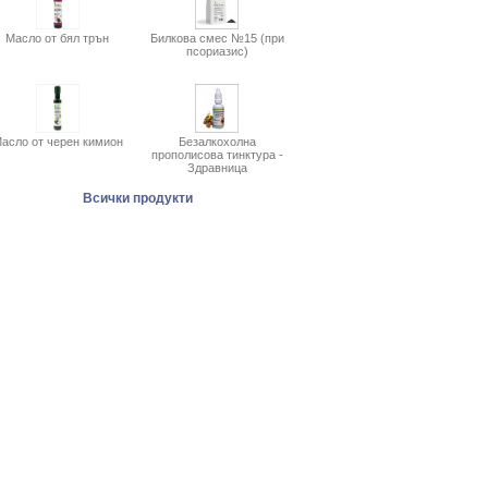
Масло от бял трън
Билкова смес №15 (при
псориазис)
асло от черен кимион
Безалкохолна
прополисова тинктура -
Здравница
Всички продукти