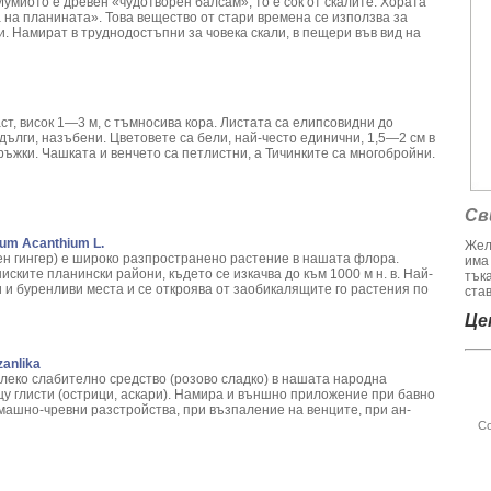
умиото е древен «чудотворен балсам», то е сок от скалите. Хората
а на планината». Това вещество от стари времена се използва за
. Намират в труднодостъпни за човека скали, в пещери във вид на
т, висок 1—3 м, с тъмносива кора. Листата са елипсовидни до
ълги, назъбени. Цветовете са бели, най-често единични, 1,5—2 см в
ъжки. Чашката и венчето са петлистни, а Тичинките са многобройни.
Св
um Acanthium L.
Жел
н гингер) е широко разпространено растение в нашата флора.
има
иските планински райони, където се изкачва до към 1000 м н. в. Най-
тък
и и буренливи места и се откроява от заобикалящите го растения по
став
Цен
anlika
 леко слабително средство (розово сладко) в нашата народна
щу глисти (острици, аскари). Намира и външно приложение при бавно
машно-чревни разстройства, при възпаление на венците, при ан­
Со