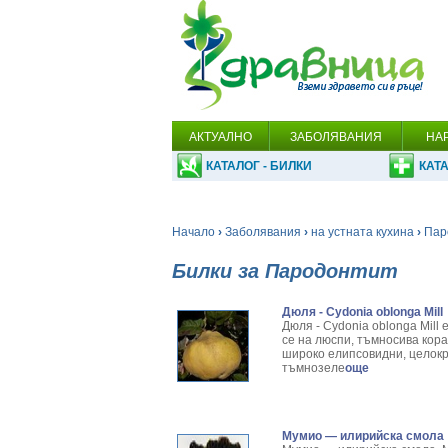
АКТУАЛНО
ЗАБОЛЯВАНИЯ
НА
КАТАЛОГ - БИЛКИ
КАТА
Начало
›
Заболявания
›
на устната кухина
›
Пар
Билки за Пародонтит
Дюля - Cydonia oblonga Mill
Дюля - Cydonia oblonga Mill
се на люспи, тъмносива кора
широко елипсо­видни, целокр
тъмнозеле
още
Мумио — илирийска смола