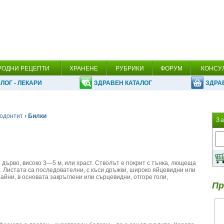
РОДНИ РЕЦЕПТИ
ХРАНЕНЕ
РУБРИКИ
ФОРУМ
КОНСУ
ЛОГ - ЛЕКАРИ
ЗДРАВЕН КАТАЛОГ
ЗДРА
одонтит
› Билки
З
 е дърво, високо 3—5 м, или храст. Стволът е покрит с тънка, лющеща
. Листата са последователни, с къси дръжки, широко яйцевидни или
айни, в основата закръглени или сърцевидни, отгоре голи,
Пр