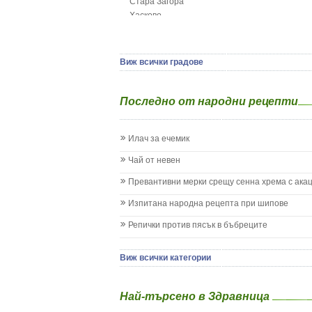
Стара Загора
Гърч
Хасково
Да отгледам и възпитам детето си
Ямбол
Детска церебрална парализа
Детски аутизъм
Детски диабет
Виж всички градове
Екземи при деца
Епилепсия при деца
Последно от народни рецепти
Жълтеница
Запек на бебето и детето
Заушка
Илач за ечемик
Имунизационен календар
Кашлица при бебето и детето
Чай от невен
Коклюш при бебето и детето
Превантивни мерки срещу сенна хрема с ака
Колики
Менингит
Изпитана народна рецепта при шипове
Млечни зъби
Репички против пясък в бъбреците
Млечница
Морбили
Нощно напикаване - енуреза
Виж всички категории
Отит
Отравяне
Най-търсено в Здравница
Плач