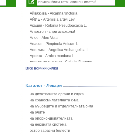
Айважива - Alcanna tinctoria
АЙИЕ - Artemisia argyi Levl
Акация - Robinia Pseudoacacia L.
Алкостоп - спри алкохола!
Алое - Aloe Vera
Анасон - Pimpinela Anisum L.
Ангелика - Angelica Archangelica L.
Арника - Arnica montana L.
Ароматна кализия - Callisia Fragans
Арония - Sorbus melanocorpa
Виж всички билки
Бабини зъби - Tribulus terrestris
Билки за бани при хемороиди
Каталог - Лекари
Блатен аир - Acorus calamus L.
Блатен тъжник - Spirea ulmaria L.
на дихателните органи и слуха
Блян
на храносмилателната с-ма
Бобови шушулки - Phaseolus Vulgaris L.
на бъбреците и отделителната с-ма
Божур - Paeonia Decora
на очите
Борови връхчета - Pinus sylvestris
на опорно-двигателната
Босилек - Ocimum Basillicum
на нервната система
Брей - Tamus Communis
остро заразни болести
Брош - Rubia tinctorum L.