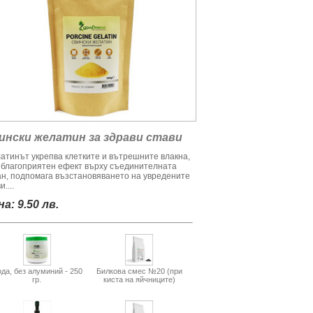
ински желатин за здрави стави
атинът укрепва клетките и вътрешните влакна,
 благоприятен ефект върху съединителната
ан, подпомага възстановяването на увредените
и....
а: 9.50 лв.
да, без алуминий - 250
Билкова смес №20 (при
гр.
киста на яйчниците)