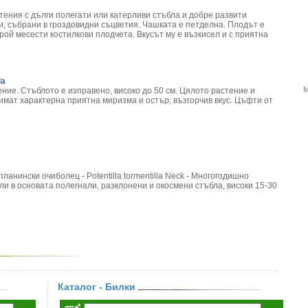
тения с дълги полегати или катерливи стъбла и добре развити
и, събрани в гроздовидни съцветия. Чашката е петделна. Плодът е
брой месести костилкови плодчета. Вкусът му е възкисел и с приятна
la
М
ние. Стъблото е изправено, високо до 50 см. Цялото растение и
имат характерна приятна миризма и остър, възгорчив вкус. Цъфти от
ланински очиболец - ­Potentilla tormentilla Neck - Многогодишно
ли в основата полегнали, разклонени и окосмени стъбла, високи 15-­30
Каталог - Билки