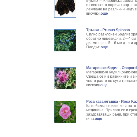
Мумио — илирийска смола. М
от векове го наричат «кръвт
лекуване на различни недъзи
висулки,
още
Трънка - Prunus Spinosa
Силно разклонен бодлив храс
обратно яйцевидни, 2—4 см д
диаметър, с 5—6 мм дълги др
Плодът
още
Магарешки бодил - Onopord
Магарешкия бодил (обикнове
Среща се и в равнините и в н
често расте по сухи тревист
височин
още
Роза казанлъшка - Rosa Kaz
Като билка се използва като
медицина. Прилага се и сре
заздравяващи рани, при сто
гина.
още