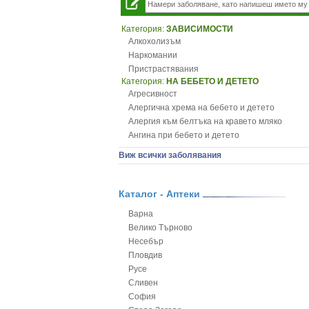
Категория:
ЗАВИСИМОСТИ
Алкохолизъм
Наркомании
Пристрастявания
Категория:
НА БЕБЕТО И ДЕТЕТО
Агресивност
Алергична хрема на бебето и детето
Алергия към белтъка на кравето мляко
Ангина при бебето и детето
Анемия при бебето и детето
Виж всички заболявания
Апетит - пълни деца
Аромотерапия и децата
Безапетитие при бебето и детето
Каталог - Аптеки
Бронхиална астма при бебето и детето
Варна
Бронхит и пневмония при деца
Велико Търново
Варицела
Несебър
Висока температура на бебето и детето
Пловдив
Възпаление на ушите на бебето и детето
Русе
Глисти
Сливен
Грижа за пъпа на новороденото
София
Грип при бебето и детето