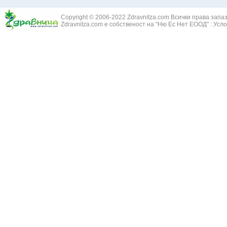
Болки в ушите
Змийски лапа
Бронхиектазии - разширение на бронхите
Copyright © 2006-2022 Zdravnitza.com Всички права запа
Змийско мляк
Бронхиолит
Zdravnitza.com е собственост на "Ню Ес Нет ЕООД" :
Усло
Зърнастец -
Бронхит
Иглика - Fl. 
Бронхопневмония
Изсипливче -
Възпаление на тъпанчето
Исиот - Zingib
Възпалено гърло
Исландски ли
Задавяне с чуждо тяло
Исоп - Hyssop
Кашлица
Калина - Vib
Кръвоизлив от носа
Калоферче -
Ларингит
Каменоломка 
Мениеров синдром
Камшик - Agr
Моноцитна ангина
Карамфил - E
Плеврит
Кафяво морск
Саркоидоза
Кисел трън - 
Сенна хрема
Клинавче /орл
Синуит
Коило - Stipa
Сърбеж в ушите
Комунига - Me
Трахеит
Коноп - Canna
Туберкулоза
Конски кесте
Фарингит
Копитник - A
Хрема
Коприва - Urt
Категория:
НА ЖЛЕЗИТЕ С ВЪТРЕШНА СЕКРЕЦИЯ