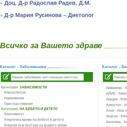
Доц. Д-р Радослав Радев, Д.М.
Д-р Мария Русинова – Диетолог
Всичко за Вашето здраве
Каталог - Заболявания
Каталог - Б
Категория:
ЗАВИСИМОСТИ
Айважива - Al
Алкохолизъм
АЙИЕ - Artemi
Наркомании
Акация - Rob
Пристрастявания
Алкостоп - с
Категория:
НА БЕБЕТО И ДЕТЕТО
Алое - Aloe 
Агресивност
Анасон - Pim
Алергична хрема на бебето и детето
Ангелика - An
Алергия към белтъка на кравето мляко