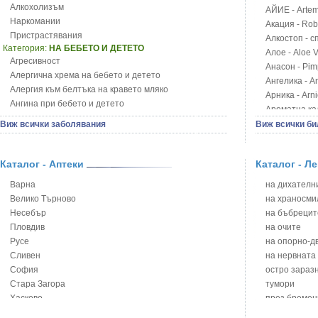
Алкохолизъм
АЙИЕ - Artemi
Наркомании
Акация - Rob
Пристрастявания
Алкостоп - с
Категория:
НА БЕБЕТО И ДЕТЕТО
Алое - Aloe 
Агресивност
Анасон - Pim
Алергична хрема на бебето и детето
Ангелика - An
Алергия към белтъка на кравето мляко
Арника - Arn
Ангина при бебето и детето
Ароматна кал
Анемия при бебето и детето
Арония - So
Виж всички заболявания
Виж всички би
Апетит - пълни деца
Бабини зъби -
Аромотерапия и децата
Билки за ба
Безапетитие при бебето и детето
Каталог - Аптеки
Каталог - Л
Блатен аир -
Бронхиална астма при бебето и детето
Блатен тъжни
Варна
на дихателни
Бронхит и пневмония при деца
Блян
Велико Търново
на храносми
Варицела
Бобови шушул
Несебър
на бъбрецит
Висока температура на бебето и детето
Божур - Paeo
Пловдив
на очите
Възпаление на ушите на бебето и детето
Борови връхче
Русе
на опорно-д
Глисти
Босилек - Oc
Сливен
на нервната
Грижа за пъпа на новороденото
Брей - Tamu
София
остро зараз
Грип при бебето и детето
Брош - Rubia 
Стара Загора
тумори
Гърч
Бръшлян - He
Хасково
през бремен
Да отгледам и възпитам детето си
Бряст - Ulmu
Ямбол
на сърцето 
Детска церебрална парализа