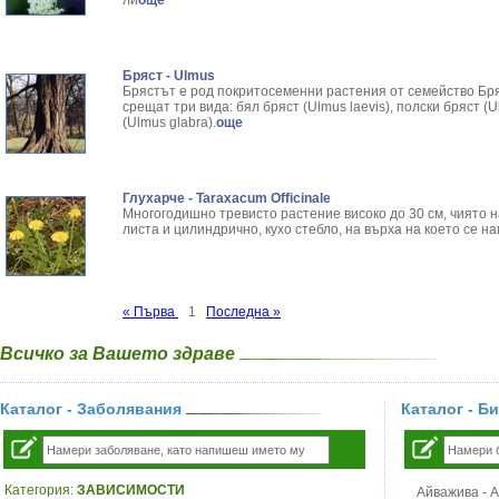
ли
още
Бряст - Ulmus
Брястът е род покритосеменни растения от семейство Бря
срещат три вида: бял бряст (Ulmus laevis), полски бряст (U
(Ulmus glabra).
още
Глухарче - Taraxacum Officinale
Многогодишно тревисто растение високо до 30 см, чиято н
листа и цилиндрично, кухо стебло, на върха на което се н
« Първа
1
Последна »
Всичко за Вашето здраве
Каталог - Заболявания
Каталог - Б
Категория:
ЗАВИСИМОСТИ
Айважива - Al