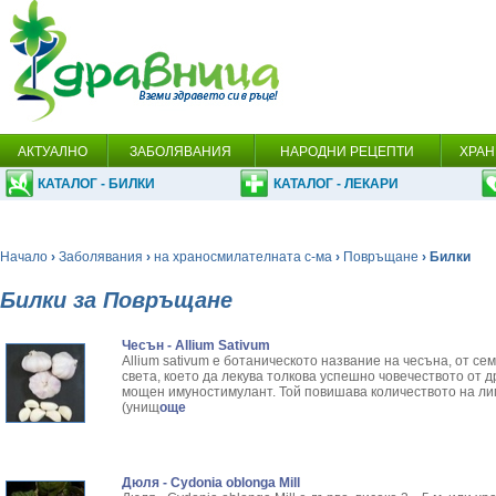
АКТУАЛНО
ЗАБОЛЯВАНИЯ
НАРОДНИ РЕЦЕПТИ
ХРАН
КАТАЛОГ - БИЛКИ
КАТАЛОГ - ЛЕКАРИ
Начало
›
Заболявания
›
на храносмилателната с-ма
›
Повръщане
› Билки
Билки за Повръщане
Чесън - Allium Sativum
Allium sativum е ботаническото название на чесъна, от се
света, което да лекува толкова успешно човечеството от 
мощен имуностимулант. Той повишава количеството на ли
(унищ
още
Дюля - Cydonia oblonga Mill