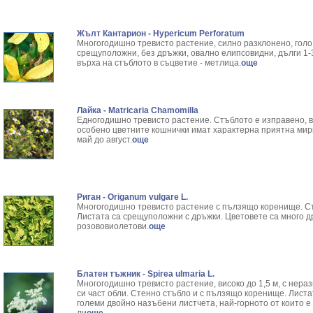
Жълт Кантарион - Hypericum Perforatum
Многогодишно тревисто растение, силно разклонено, голо,
срещуположни, без дръжки, овално елипсовидни, дълги 1-3
върха на стъблото в съцветие - метлица.
още
Лайка - Matricaria Chamomilla
Едногодишно тревисто растение. Стъблото е изправено, в
особено цветните кошнички имат характерна приятна мири
май до август.
още
Риган - Оriganum vulgare L.
Многогодишно тревисто растение с пълзящо коренище. Стъ
Листата са срещуположни с дръжки. Цветовете са много д
розововиолетови.
още
Блатен тъжник - Spirea ulmaria L.
Многогодишно тревисто растение, високо до 1,5 м, с нера
си част обли. Стенно стъбло и с пълзящо коренище. Листа
големи двойно назъбени листчета, най-горното от които 