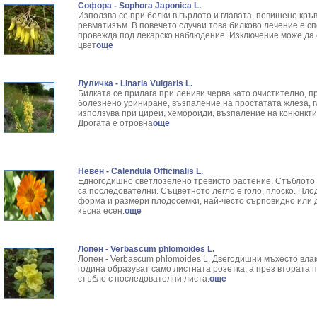
Софора - Sophora Japonica L.
Използва се при болки в гърлото и главата, повишено кръ
ревматизъм. В повечето случаи това билково лечение е сп
провежда под лекарско наблюдение. Изключение може да с
цвет
още
Луличка - Linaria Vulgaris L.
Билката се прилага при лениви черва като очистително, п
болезнено уриниране, възпаление на простатата жлеза, 
използува при циреи, хемороиди, възпаление на конюнктив
Дрогата е отровна
още
Невен - Calendula Officinalis L.
Едногодишно светлозелено тревисто растение. Стъблото е
са последователни. Съцветното легло е голо, плоско. Пл
форма и размери плодосемки, най-често сърповидно или 
късна есен.
още
Лопен - Verbascum phlomoides L.
Лопен - Verbascum phlomoides L. Двегодишни мъхесто вла
година обра­зуват само листната розетка, а през втората п
стъбло с последо­вателни листа.
още