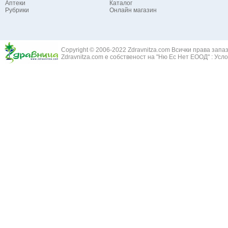
Аптеки
Каталог
Жълт Кантар
Ангина - възпаление на сливиците
Рубрики
Онлайн магазин
Жълт Равнец 
Астма бронхиална
Жълт Смин - 
Белодробен абсцес
Жълта тинтяв
Белодробен емфизем
Зайча сянка -
Белодробна емболия и белодробен инфаркт
Copyright © 2006-2022 Zdravnitza.com Всички права запа
Здравец - Ge
Zdravnitza.com е собственост на "Ню Ес Нет ЕООД" :
Усло
Белодробна склероза
Златовръх - 
Болки в ушите
Змийски лапа
Бронхиектазии - разширение на бронхите
Змийско мляк
Бронхиолит
Зърнастец -
Бронхит
Иглика - Fl. 
Бронхопневмония
Изсипливче -
Възпаление на тъпанчето
Исиот - Zingib
Възпалено гърло
Исландски ли
Задавяне с чуждо тяло
Исоп - Hyssop
Кашлица
Калина - Vib
Кръвоизлив от носа
Калоферче -
Ларингит
Каменоломка 
Мениеров синдром
Камшик - Agr
Моноцитна ангина
Карамфил - E
Плеврит
Кафяво морск
Саркоидоза
Кисел трън - 
Сенна хрема