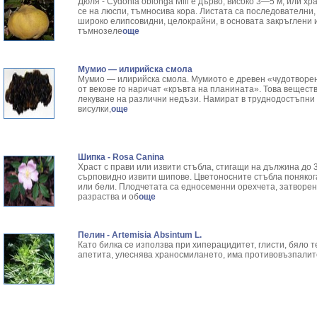
Дюля - Cydonia oblonga Mill е дърво, високо 3—5 м, или х
се на люспи, тъмносива кора. Листата са последователни,
широко елипсо­видни, целокрайни, в основата закръглени 
тъмнозеле
още
Мумио — илирийска смола
Мумио — илирийска смола. Мумиото е древен «чудотворен 
от векове го наричат «кръвта на планината». Това вещест
лекуване на различни недъзи. Намират в труднодостъпни з
висулки,
още
Шипка - Rosa Canina
Храст с прави или извити стъбла, стигащи на дължина до 3
сърповидно извити шипове. Цветоносните стъбла понякога
или бели. Плодчетата са едносеменни орехчета, затворени
разраства и об
още
Пелин - Artemisia Absintum L.
Като билка се използва при хиперацидитет, глисти, бяло 
апетита, улеснява храносмилането, има противовъзпалит