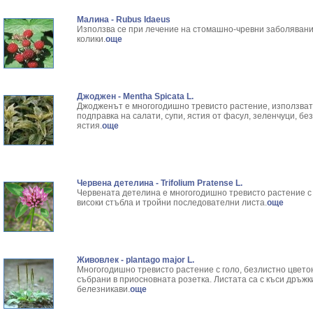
Малина - Rubus Idaeus
Използва се при лечение на стомашно-чревни заболявания
колики.
още
Джоджен - Mentha Spicata L.
Джодженът е многогодишно тревисто растение, използват 
подправка на салати, супи, ястия от фасул, зеленчуци, бе
ястия.
още
Червена детелина - Trifolium Pratense L.
Червената детелина е многогодишно тревисто растение с
високи стъбла и тройни последователни листа.
още
Живовлек - plantago major L.
Многогодишно тревисто растение с голо, безлистно цветон
събрани в приосновната розетка. Листата са с къси дръжк
белезникави.
още