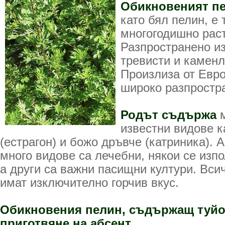
Обикновеният п
като бял пелин, е 
многогодишно раст
Разпространено из
тревисти и каменл
Произлиза от Евро
широко разпростр
Родът съдържа
м
известни видове к
(естрагон) и божо дръвче (катриника). 
много видове са лечебни, някои се изпо
а други са важни пасищни култури. Вси
имат изключително горчив вкус.
Обикновения пелин, съдържащ туйон
приготвяне на абсент.