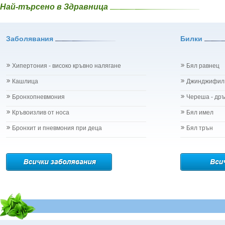
Проблеми с очите на бебето и детето
Най-търсено в Здравница
Горчив пели
Разстройство - диария при бебето и детето
Градински чай
Рахит
Гръмотрън - 
Рубеола
Заболявания
Билки
Дафинов лист 
Температура - висока
Девесил - Lev
Травми на бебето и детето
Демир Бозан
Хрема при бебето и детето
Хипертония - високо кръвно налягане
Бял равнец
Джинджифил - 
Категория:
НА БЪБРЕЦИТЕ И ОТДЕЛИТЕЛНАТА С-МА
Джоджен - Me
Кашлица
Джинджифил
Бъбреци
Дилянка (Вале
Бъбречна поликистоза
Бронхопневмония
Череша - др
Дракови парич
Бъбречна туберкулоза
Дребноцветна
Бъбречно-каменна болест
Кръвоизлив от носа
Бял имел
Ду Хуо
Жлъчно-каменна болест - холеритиаза
Бронхит и пневмония при деца
Бял трън
Дъб /кори/ - 
Остър гломерулонефрит
Дюля - Cydon
Пиелонефрит
Дяволска уст
Подагра
Евкалипт - E
Простатит
Енчец - Soli
Смъкване на бъбрека - нефроптоза
Еньовче - Ga
Тумори на бъбреците
Ефедра - Eph
Уретрит
Ехинацея - E
Хемороиди
Жаблек - Gale
Хипертрофия на простатата
Женшен - Pa
Цистит