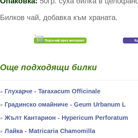
Опаковка:
50гр. суха билка в целофано
Билков чай, добавка към храната.
Още подходящи билки
Глухарче - Taraxacum Officinale
Градинско омайниче - Geum Urbanum L
Жълт Кантарион - Hypericum Perforatum
Лайка - Matricaria Chamomilla