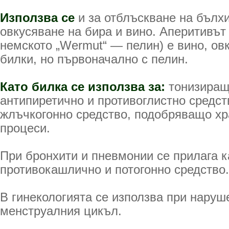
Използва се
и за отблъскване на бълхи
овкусяване на бира и вино. Аперитивът 
немското „Wermut“ — пелин) е вино, ов
билки, но първоначално с пелин.
Като билка
се използва за:
тонизиращ
антипиретично и противоглистно средств
жлъчкогонно средство, подобряващо х
процеси.
При бронхити и пневмонии се прилага к
противокашлично и потогонно средство.
В гинекологията се използва при наруш
менструалния цикъл.